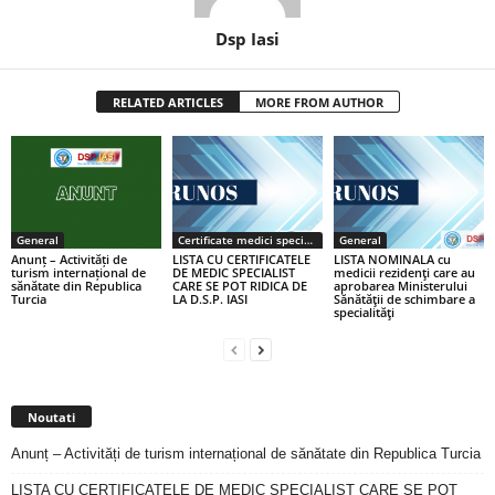
Dsp Iasi
RELATED ARTICLES
MORE FROM AUTHOR
General
Certificate medici specialiști / primari
General
Anunț – Activități de
LISTA CU CERTIFICATELE
LISTA NOMINALA cu
turism internațional de
DE MEDIC SPECIALIST
medicii rezidenţi care au
sănătate din Republica
CARE SE POT RIDICA DE
aprobarea Ministerului
Turcia
LA D.S.P. IASI
Sănătăţii de schimbare a
specialităţi
Noutati
Anunț – Activități de turism internațional de sănătate din Republica Turcia
LISTA CU CERTIFICATELE DE MEDIC SPECIALIST CARE SE POT