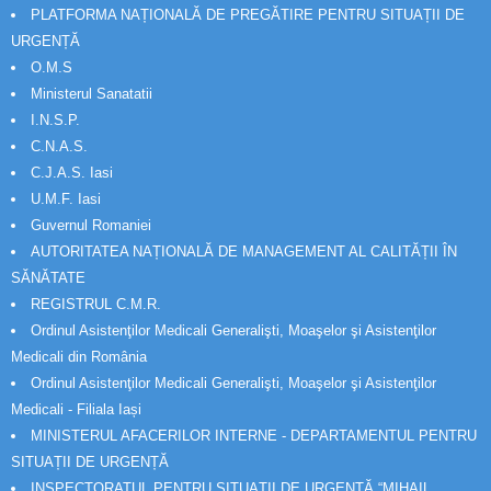
PLATFORMA NAȚIONALĂ DE PREGĂTIRE PENTRU SITUAȚII DE
URGENȚĂ
O.M.S
Ministerul Sanatatii
I.N.S.P.
C.N.A.S.
C.J.A.S. Iasi
U.M.F. Iasi
Guvernul Romaniei
AUTORITATEA NAȚIONALĂ DE MANAGEMENT AL CALITĂȚII ÎN
SĂNĂTATE
REGISTRUL C.M.R.
Ordinul Asistenţilor Medicali Generalişti, Moaşelor şi Asistenţilor
Medicali din România
Ordinul Asistenţilor Medicali Generalişti, Moaşelor şi Asistenţilor
Medicali - Filiala Iași
MINISTERUL AFACERILOR INTERNE - DEPARTAMENTUL PENTRU
SITUAȚII DE URGENȚĂ
INSPECTORATUL PENTRU SITUAȚII DE URGENȚĂ “MIHAIL