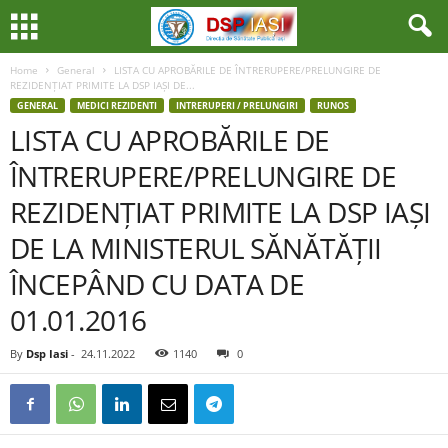
Home
General
LISTA CU APROBĂRILE DE ÎNTRERUPERE/PRELUNGIRE DE
REZIDENȚIAT PRIMITE LA DSP IAȘI DE...
GENERAL
MEDICI REZIDENTI
INTRERUPERI / PRELUNGIRI
RUNOS
LISTA CU APROBĂRILE DE
ÎNTRERUPERE/PRELUNGIRE DE
REZIDENȚIAT PRIMITE LA DSP IAȘI
DE LA MINISTERUL SĂNĂTĂȚII
ÎNCEPÂND CU DATA DE
01.01.2016
By
Dsp Iasi
-
24.11.2022
1140
0