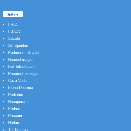
Spitale
I.R.O.
I.B.C.V.
Socola
Sf. Spiridon
Padureni – Grajduri
Neurochirurgie
Boli Infectioase
Pneumoftiziologie
Cuza Voda
Elena Doamna
Pediatrie
Recuperare
Parhon
Pascani
Harlau
Tg. Frumos