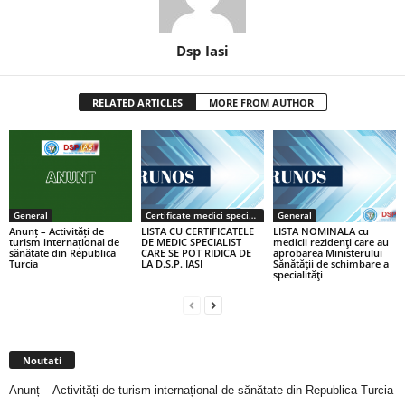
Dsp Iasi
RELATED ARTICLES
MORE FROM AUTHOR
General
Certificate medici specialiști / primari
General
Anunț – Activități de
LISTA CU CERTIFICATELE
LISTA NOMINALA cu
turism internațional de
DE MEDIC SPECIALIST
medicii rezidenţi care au
sănătate din Republica
CARE SE POT RIDICA DE
aprobarea Ministerului
Turcia
LA D.S.P. IASI
Sănătăţii de schimbare a
specialităţi
Noutati
Anunț – Activități de turism internațional de sănătate din Republica Turcia