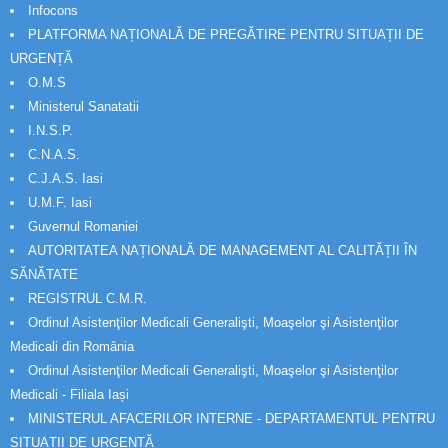
Infocons
PLATFORMA NAȚIONALĂ DE PREGĂTIRE PENTRU SITUAȚII DE
URGENȚĂ
O.M.S
Ministerul Sanatatii
I.N.S.P.
C.N.A.S.
C.J.A.S. Iasi
U.M.F. Iasi
Guvernul Romaniei
AUTORITATEA NAȚIONALĂ DE MANAGEMENT AL CALITĂȚII ÎN
SĂNĂTATE
REGISTRUL C.M.R.
Ordinul Asistenţilor Medicali Generalişti, Moaşelor şi Asistenţilor
Medicali din România
Ordinul Asistenţilor Medicali Generalişti, Moaşelor şi Asistenţilor
Medicali - Filiala Iași
MINISTERUL AFACERILOR INTERNE - DEPARTAMENTUL PENTRU
SITUAȚII DE URGENȚĂ