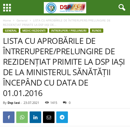
Home
General
LISTA CU APROBĂRILE DE ÎNTRERUPERE/PRELUNGIRE DE
REZIDENȚIAT PRIMITE LA DSP IAȘI DE...
GENERAL
MEDICI REZIDENTI
INTRERUPERI / PRELUNGIRI
RUNOS
LISTA CU APROBĂRILE DE
ÎNTRERUPERE/PRELUNGIRE DE
REZIDENȚIAT PRIMITE LA DSP IAȘI
DE LA MINISTERUL SĂNĂTĂȚII
ÎNCEPÂND CU DATA DE
01.01.2016
By
Dsp Iasi
-
23.07.2021
1415
0