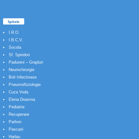
Spitale
I.R.O.
I.B.C.V.
Socola
Sf. Spiridon
Padureni – Grajduri
Neurochirurgie
Boli Infectioase
Pneumoftiziologie
Cuza Voda
Elena Doamna
Pediatrie
Recuperare
Parhon
Pascani
Harlau