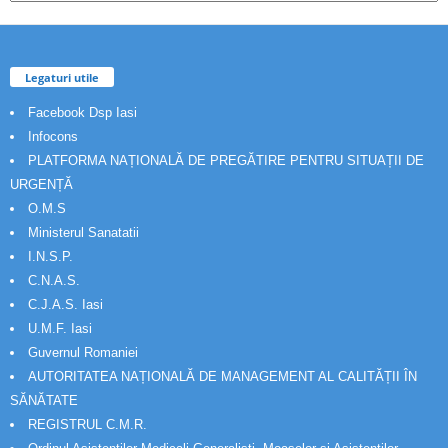
Legaturi utile
Facebook Dsp Iasi
Infocons
PLATFORMA NAȚIONALĂ DE PREGĂTIRE PENTRU SITUAȚII DE
URGENȚĂ
O.M.S
Ministerul Sanatatii
I.N.S.P.
C.N.A.S.
C.J.A.S. Iasi
U.M.F. Iasi
Guvernul Romaniei
AUTORITATEA NAȚIONALĂ DE MANAGEMENT AL CALITĂȚII ÎN
SĂNĂTATE
REGISTRUL C.M.R.