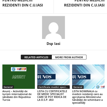
PENTRU MEDICIII
PENTRU MEDICIII
REZIDENTI DIN C.U.IASI
REZIDENTI DIN C.U.IASI
Dsp Iasi
RELATED ARTICLES
MORE FROM AUTHOR
General
Certificate medici specialiști / primari
General
Anunț – Activități de
LISTA CU CERTIFICATELE
LISTA NOMINALA cu
turism internațional de
DE MEDIC SPECIALIST
medicii rezidenţi care au
sănătate din Republica
CARE SE POT RIDICA DE
aprobarea Ministerului
Turcia
LA D.S.P. IASI
Sănătăţii de schimbare a
specialităţi