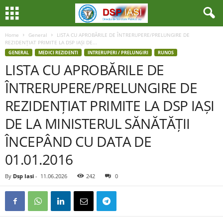
Home
General
LISTA CU APROBĂRILE DE ÎNTRERUPERE/PRELUNGIRE DE
REZIDENȚIAT PRIMITE LA DSP IAȘI DE...
GENERAL
MEDICI REZIDENTI
INTRERUPERI / PRELUNGIRI
RUNOS
LISTA CU APROBĂRILE DE
ÎNTRERUPERE/PRELUNGIRE DE
REZIDENȚIAT PRIMITE LA DSP IAȘI
DE LA MINISTERUL SĂNĂTĂȚII
ÎNCEPÂND CU DATA DE
01.01.2016
By
Dsp Iasi
-
11.06.2026
242
0