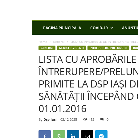
D
PAGINA PRINCIPALA
COVID-19
ANUNTU
S
P
Home
General
LISTA CU APROBĂRILE DE ÎNTRERUPERE/PRELUN
I
GENERAL
MEDICI REZIDENTI
INTRERUPERI / PRELUNGIRI
RU
a
LISTA CU APROBĂRILE
s
i
ÎNTRERUPERE/PRELUN
PRIMITE LA DSP IAȘI 
SĂNĂTĂȚII ÎNCEPÂND 
01.01.2016
By
Dsp Iasi
-
02.12.2025
412
0