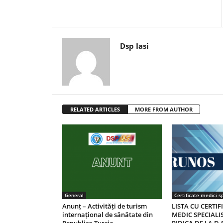
Dsp Iasi
RELATED ARTICLES
MORE FROM AUTHOR
General
Certificate medici sp
Anunț – Activități de turism
LISTA CU CERTIF
internațional de sănătate din
MEDIC SPECIALIS