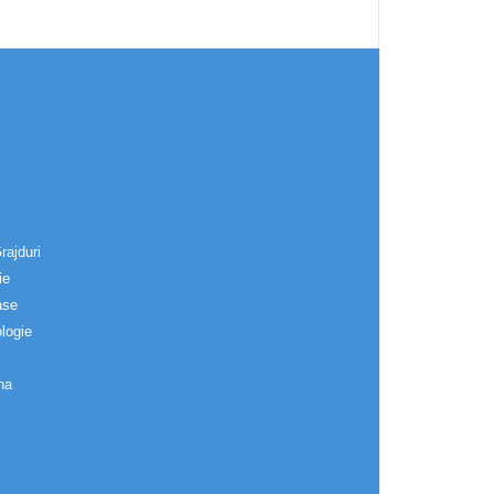
rajduri
ie
ase
logie
na