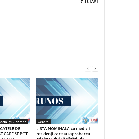
C.U.IASI
ecialiști / primari
General
ICATELE DE
LISTA NOMINALA cu medicii
T CARE SE POT
rezidenţi care au aprobarea