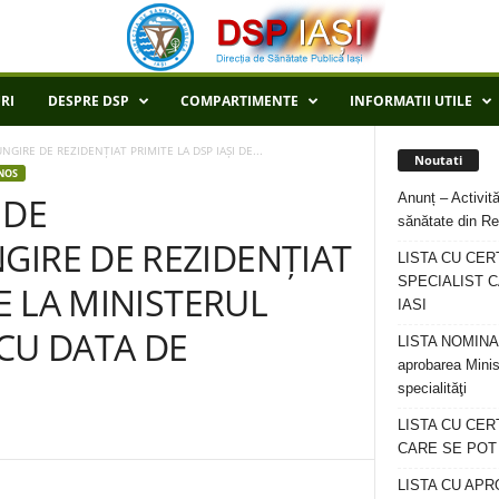
RI
DESPRE DSP
COMPARTIMENTE
INFORMATII UTILE
GIRE DE REZIDENȚIAT PRIMITE LA DSP IAȘI DE...
Noutati
NOS
Anunț – Activită
 DE
sănătate din Re
GIRE DE REZIDENȚIAT
LISTA CU CER
SPECIALIST C
DE LA MINISTERUL
IASI
CU DATA DE
LISTA NOMINALA
aprobarea Minis
specialităţi
LISTA CU CE
CARE SE POT R
LISTA CU APR