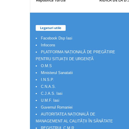
Republica Turcia
RIDICA DE LA D.S
Legaturi utile
Facebook Dsp Iasi
Infocons
PLATFORMA NAȚIONALĂ DE PREGĂTIRE
PENTRU SITUAȚII DE URGENȚĂ
O.M.S
Ministerul Sanatatii
I.N.S.P.
C.N.A.S.
C.J.A.S. Iasi
U.M.F. Iasi
Guvernul Romaniei
AUTORITATEA NAȚIONALĂ DE
MANAGEMENT AL CALITĂȚII ÎN SĂNĂTATE
REGISTRUL C.M.R.