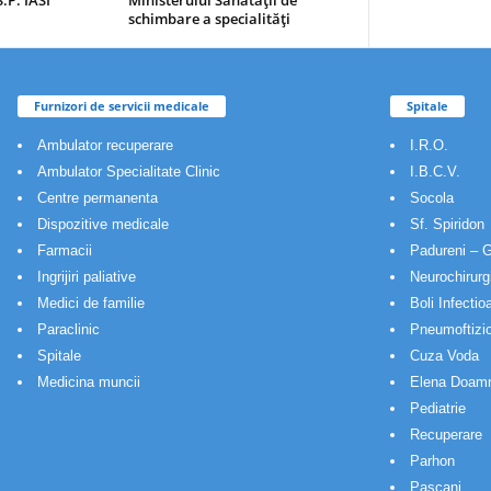
.P. IASI
Ministerului Sănătăţii de
schimbare a specialităţi
Furnizori de servicii medicale
Spitale
Ambulator recuperare
I.R.O.
Ambulator Specialitate Clinic
I.B.C.V.
Centre permanenta
Socola
Dispozitive medicale
Sf. Spiridon
Farmacii
Padureni – G
Ingrijiri paliative
Neurochirurg
Medici de familie
Boli Infectio
Paraclinic
Pneumoftizio
Spitale
Cuza Voda
Medicina muncii
Elena Doam
Pediatrie
Recuperare
Parhon
Pascani