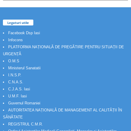
Legaturi utile
Facebook Dsp Iasi
Infocons
PLATFORMA NAȚIONALĂ DE PREGĂTIRE PENTRU SITUAȚII DE
URGENȚĂ
O.M.S
Ministerul Sanatatii
I.N.S.P.
C.N.A.S.
C.J.A.S. Iasi
U.M.F. Iasi
Guvernul Romaniei
AUTORITATEA NAȚIONALĂ DE MANAGEMENT AL CALITĂȚII ÎN
SĂNĂTATE
REGISTRUL C.M.R.