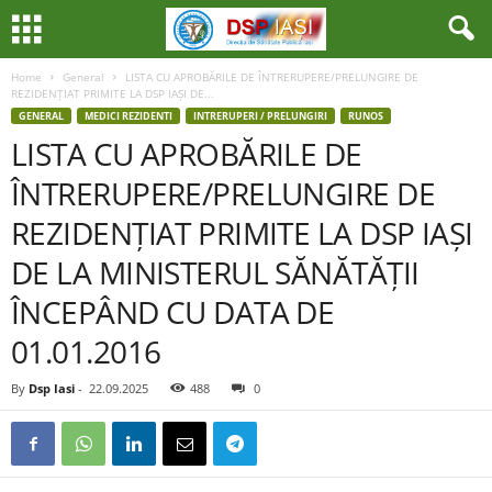
Home
General
LISTA CU APROBĂRILE DE ÎNTRERUPERE/PRELUNGIRE DE
REZIDENȚIAT PRIMITE LA DSP IAȘI DE...
GENERAL
MEDICI REZIDENTI
INTRERUPERI / PRELUNGIRI
RUNOS
LISTA CU APROBĂRILE DE
ÎNTRERUPERE/PRELUNGIRE DE
REZIDENȚIAT PRIMITE LA DSP IAȘI
DE LA MINISTERUL SĂNĂTĂȚII
ÎNCEPÂND CU DATA DE
01.01.2016
By
Dsp Iasi
-
22.09.2025
488
0