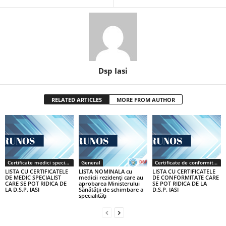
Dsp Iasi
RELATED ARTICLES
MORE FROM AUTHOR
Certificate medici specialiști / primari
General
Certificate de conformitate
LISTA CU CERTIFICATELE
LISTA NOMINALA cu
LISTA CU CERTIFICATELE
DE MEDIC SPECIALIST
medicii rezidenţi care au
DE CONFORMITATE CARE
CARE SE POT RIDICA DE
aprobarea Ministerului
SE POT RIDICA DE LA
LA D.S.P. IASI
Sănătăţii de schimbare a
D.S.P. IASI
specialităţi