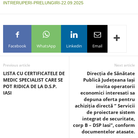
INTRERUPERI-PRELUNGIRI-22.09.2025
Facebook
WhatsApp
Linkedin
Email
Previous article
Next article
LISTA CU CERTIFICATELE DE
Direcția de Sănătate
MEDIC SPECIALIST CARE SE
Publică Județeana Iași
POT RIDICA DE LA D.S.P.
invita operatorii
IASI
economici interesati sa
depuna oferta pentru
achiziția directă ” Servicii
de proiectare sistem
integrat de securitate,
corp B – DSP Iasi”, conform
documentelor atasate.