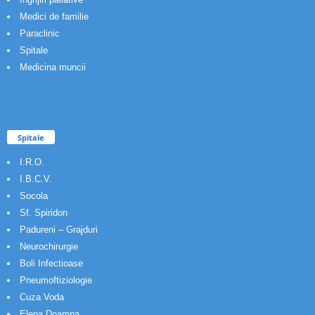
Medici de familie
Paraclinic
Spitale
Medicina muncii
Spitale
I.R.O.
I.B.C.V.
Socola
Sf. Spiridon
Padureni – Grajduri
Neurochirurgie
Boli Infectioase
Pneumoftiziologie
Cuza Voda
Elena Doamna