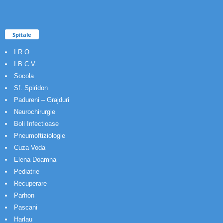
Spitale
I.R.O.
I.B.C.V.
Socola
Sf. Spiridon
Padureni – Grajduri
Neurochirurgie
Boli Infectioase
Pneumoftiziologie
Cuza Voda
Elena Doamna
Pediatrie
Recuperare
Parhon
Pascani
Harlau