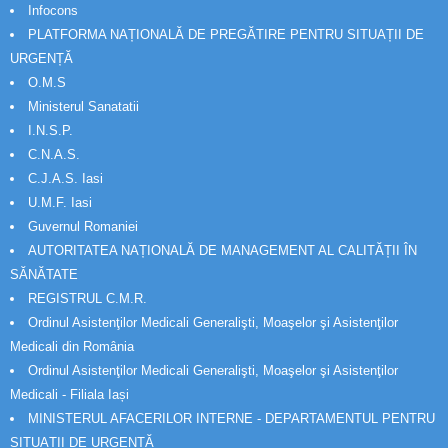
Infocons
PLATFORMA NAȚIONALĂ DE PREGĂTIRE PENTRU SITUAȚII DE
URGENȚĂ
O.M.S
Ministerul Sanatatii
I.N.S.P.
C.N.A.S.
C.J.A.S. Iasi
U.M.F. Iasi
Guvernul Romaniei
AUTORITATEA NAȚIONALĂ DE MANAGEMENT AL CALITĂȚII ÎN
SĂNĂTATE
REGISTRUL C.M.R.
Ordinul Asistenţilor Medicali Generalişti, Moaşelor şi Asistenţilor
Medicali din România
Ordinul Asistenţilor Medicali Generalişti, Moaşelor şi Asistenţilor
Medicali - Filiala Iași
MINISTERUL AFACERILOR INTERNE - DEPARTAMENTUL PENTRU
SITUAȚII DE URGENȚĂ