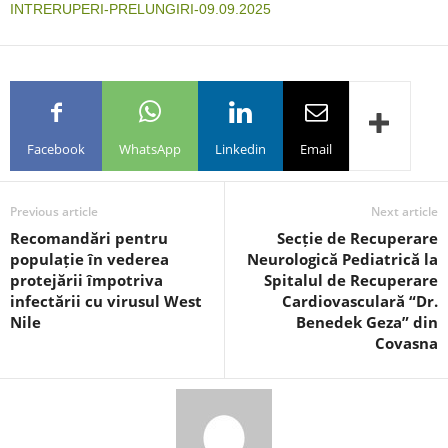
INTRERUPERI-PRELUNGIRI-09.09.2025
Facebook
WhatsApp
Linkedin
Email
Previous article
Next article
Recomandări pentru
Secție de Recuperare
populație în vederea
Neurologică Pediatrică la
protejării împotriva
Spitalul de Recuperare
infectării cu virusul West
Cardiovasculară “Dr.
Nile
Benedek Geza” din
Covasna