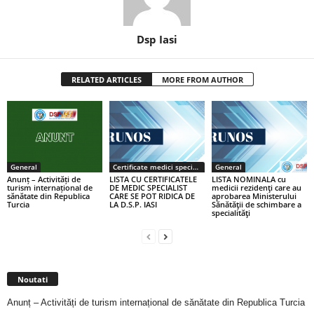
Dsp Iasi
RELATED ARTICLES
MORE FROM AUTHOR
General
Certificate medici specialiști / primari
General
Anunț – Activități de
LISTA CU CERTIFICATELE
LISTA NOMINALA cu
turism internațional de
DE MEDIC SPECIALIST
medicii rezidenţi care au
sănătate din Republica
CARE SE POT RIDICA DE
aprobarea Ministerului
Turcia
LA D.S.P. IASI
Sănătăţii de schimbare a
specialităţi
Noutati
Anunț – Activități de turism internațional de sănătate din Republica Turcia