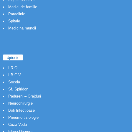
Medici de familie
Paraclinic
Spitale
Medicina muncii
Spitale
I.R.O.
I.B.C.V.
Socola
Sf. Spiridon
Padureni – Grajduri
Neurochirurgie
Boli Infectioase
Pneumoftiziologie
Cuza Voda
Elena Doamna