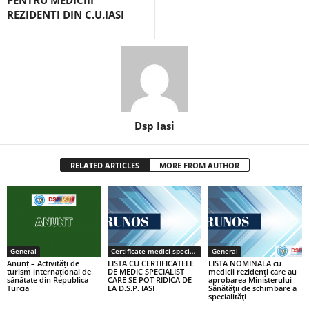
PENTRU MEDICIII
REZIDENTI DIN C.U.IASI
Dsp Iasi
RELATED ARTICLES
MORE FROM AUTHOR
General
Certificate medici specialiști / primari
General
Anunț – Activități de
LISTA CU CERTIFICATELE
LISTA NOMINALA cu
turism internațional de
DE MEDIC SPECIALIST
medicii rezidenţi care au
sănătate din Republica
CARE SE POT RIDICA DE
aprobarea Ministerului
Turcia
LA D.S.P. IASI
Sănătăţii de schimbare a
specialităţi