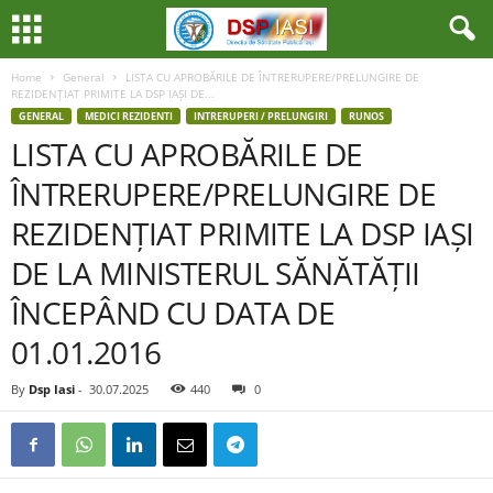
Home
General
LISTA CU APROBĂRILE DE ÎNTRERUPERE/PRELUNGIRE DE
REZIDENȚIAT PRIMITE LA DSP IAȘI DE...
GENERAL
MEDICI REZIDENTI
INTRERUPERI / PRELUNGIRI
RUNOS
LISTA CU APROBĂRILE DE
ÎNTRERUPERE/PRELUNGIRE DE
REZIDENȚIAT PRIMITE LA DSP IAȘI
DE LA MINISTERUL SĂNĂTĂȚII
ÎNCEPÂND CU DATA DE
01.01.2016
By
Dsp Iasi
-
30.07.2025
440
0