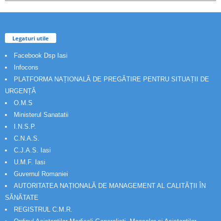
Legaturi utile
Facebook Dsp Iasi
Infocons
PLATFORMA NAȚIONALĂ DE PREGĂTIRE PENTRU SITUAȚII DE
URGENȚĂ
O.M.S
Ministerul Sanatatii
I.N.S.P.
C.N.A.S.
C.J.A.S. Iasi
U.M.F. Iasi
Guvernul Romaniei
AUTORITATEA NAȚIONALĂ DE MANAGEMENT AL CALITĂȚII ÎN
SĂNĂTATE
REGISTRUL C.M.R.