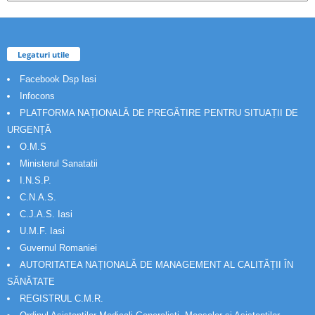
Legaturi utile
Facebook Dsp Iasi
Infocons
PLATFORMA NAȚIONALĂ DE PREGĂTIRE PENTRU SITUAȚII DE
URGENȚĂ
O.M.S
Ministerul Sanatatii
I.N.S.P.
C.N.A.S.
C.J.A.S. Iasi
U.M.F. Iasi
Guvernul Romaniei
AUTORITATEA NAȚIONALĂ DE MANAGEMENT AL CALITĂȚII ÎN
SĂNĂTATE
REGISTRUL C.M.R.