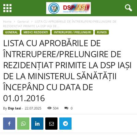
Home
General
LISTA CU APROBĂRILE DE ÎNTRERUPERE/PRELUNGIRE DE
REZIDENȚIAT PRIMITE LA DSP IAȘI DE...
GENERAL
MEDICI REZIDENTI
INTRERUPERI / PRELUNGIRI
RUNOS
LISTA CU APROBĂRILE DE
ÎNTRERUPERE/PRELUNGIRE DE
REZIDENȚIAT PRIMITE LA DSP IAȘI
DE LA MINISTERUL SĂNĂTĂȚII
ÎNCEPÂND CU DATA DE
01.01.2016
By
Dsp Iasi
-
22.07.2025
504
0