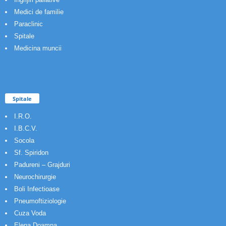
Medici de familie
Paraclinic
Spitale
Medicina muncii
Spitale
I.R.O.
I.B.C.V.
Socola
Sf. Spiridon
Padureni – Grajduri
Neurochirurgie
Boli Infectioase
Pneumoftiziologie
Cuza Voda
Elena Doamna