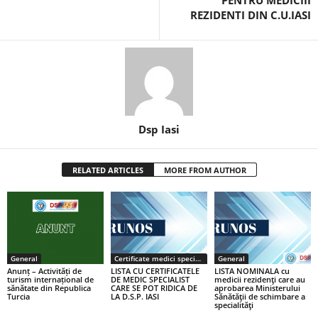
PENTRU MEDICIII
REZIDENTI DIN C.U.IASI
Dsp Iasi
RELATED ARTICLES
MORE FROM AUTHOR
General
Certificate medici specialiști / primari
General
Anunț – Activități de
LISTA CU CERTIFICATELE
LISTA NOMINALA cu
turism internațional de
DE MEDIC SPECIALIST
medicii rezidenţi care au
sănătate din Republica
CARE SE POT RIDICA DE
aprobarea Ministerului
Turcia
LA D.S.P. IASI
Sănătăţii de schimbare a
specialităţi