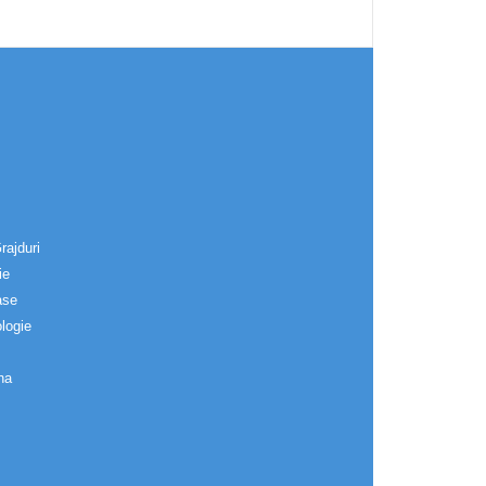
rajduri
ie
ase
logie
na