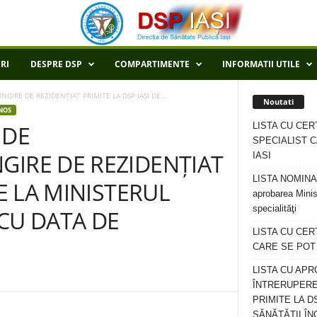
RI
DESPRE DSP
COMPARTIMENTE
INFORMATII UTILE
GIRE DE REZIDENȚIAT PRIMITE LA DSP IAȘI DE...
Noutati
NOS
LISTA CU CER
 DE
SPECIALIST C
GIRE DE REZIDENȚIAT
IASI
LISTA NOMINALA
DE LA MINISTERUL
aprobarea Minis
specialităţi
CU DATA DE
LISTA CU CE
CARE SE POT R
LISTA CU APR
ÎNTRERUPERE
PRIMITE LA D
SĂNĂTĂȚII ÎN