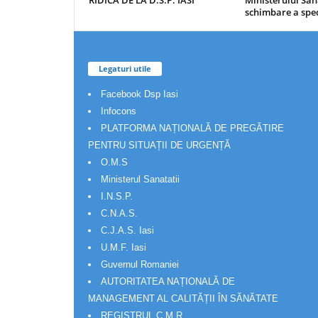
RIDICA DE LA D.S.P. IASI
Ministerului Săn
schimbare a spec
Legaturi utile
Facebook Dsp Iasi
Infocons
PLATFORMA NAȚIONALĂ DE PREGĂTIRE
PENTRU SITUAȚII DE URGENȚĂ
O.M.S
Ministerul Sanatatii
I.N.S.P.
C.N.A.S.
C.J.A.S. Iasi
U.M.F. Iasi
Guvernul Romaniei
AUTORITATEA NAȚIONALĂ DE
MANAGEMENT AL CALITĂȚII ÎN SĂNĂTATE
REGISTRUL C.M.R.