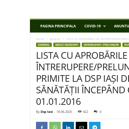
D
PAGINA PRINCIPALA
COVID-19
ANUNTU
S
P
Home
General
LISTA CU APROBĂRILE DE ÎNTRERUPERE/PRELUN
I
GENERAL
MEDICI REZIDENTI
INTRERUPERI / PRELUNGIRI
RU
a
LISTA CU APROBĂRILE
s
i
ÎNTRERUPERE/PRELUN
PRIMITE LA DSP IAȘI 
SĂNĂTĂȚII ÎNCEPÂND 
01.01.2016
By
Dsp Iasi
-
18.06.2025
422
0