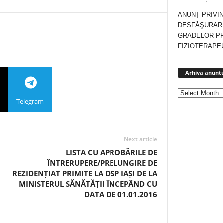
ANUNȚ PRIVI
DESFĂŞURARE
GRADELOR P
FIZIOTERAPEU
Arhiva anuntu
Telegram
Next article
LISTA CU APROBĂRILE DE
ÎNTRERUPERE/PRELUNGIRE DE
REZIDENȚIAT PRIMITE LA DSP IAȘI DE LA
MINISTERUL SĂNĂTĂȚII ÎNCEPÂND CU
DATA DE 01.01.2016