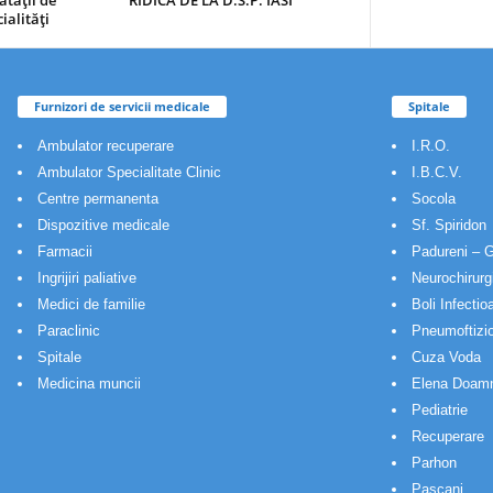
ătăţii de
RIDICA DE LA D.S.P. IASI
ialităţi
Furnizori de servicii medicale
Spitale
Ambulator recuperare
I.R.O.
Ambulator Specialitate Clinic
I.B.C.V.
Centre permanenta
Socola
Dispozitive medicale
Sf. Spiridon
Farmacii
Padureni – G
Ingrijiri paliative
Neurochirurg
Medici de familie
Boli Infectio
Paraclinic
Pneumoftizio
Spitale
Cuza Voda
Medicina muncii
Elena Doam
Pediatrie
Recuperare
Parhon
Pascani