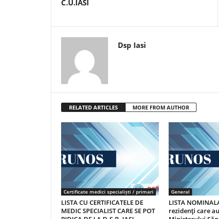
C.U.IASI
Dsp Iasi
RELATED ARTICLES
MORE FROM AUTHOR
Certificate medici specialiști / primari
General
LISTA CU CERTIFICATELE DE
LISTA NOMINALA
MEDIC SPECIALIST CARE SE POT
rezidenţi care 