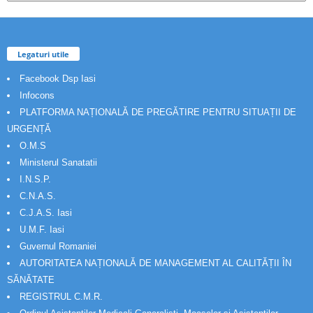
Legaturi utile
Facebook Dsp Iasi
Infocons
PLATFORMA NAȚIONALĂ DE PREGĂTIRE PENTRU SITUAȚII DE
URGENȚĂ
O.M.S
Ministerul Sanatatii
I.N.S.P.
C.N.A.S.
C.J.A.S. Iasi
U.M.F. Iasi
Guvernul Romaniei
AUTORITATEA NAȚIONALĂ DE MANAGEMENT AL CALITĂȚII ÎN
SĂNĂTATE
REGISTRUL C.M.R.