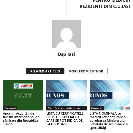
PENTRU MEDICIII
REZIDENTI DIN C.U.IASI
Dsp Iasi
RELATED ARTICLES
MORE FROM AUTHOR
General
Certificate medici specialiști / primari
General
Anunț – Activități de
LISTA CU CERTIFICATELE
LISTA NOMINALA cu
turism internațional de
DE MEDIC SPECIALIST
medicii rezidenţi care au
sănătate din Republica
CARE SE POT RIDICA DE
aprobarea Ministerului
Turcia
LA D.S.P. IASI
Sănătăţii de schimbare a
specialităţi