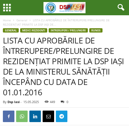
Home
General
LISTA CU APROBĂRILE DE ÎNTRERUPERE/PRELUNGIRE DE
REZIDENȚIAT PRIMITE LA DSP IAȘI DE...
GENERAL
MEDICI REZIDENTI
INTRERUPERI / PRELUNGIRI
RUNOS
LISTA CU APROBĂRILE DE
ÎNTRERUPERE/PRELUNGIRE DE
REZIDENȚIAT PRIMITE LA DSP IAȘI
DE LA MINISTERUL SĂNĂTĂȚII
ÎNCEPÂND CU DATA DE
01.01.2016
By
Dsp Iasi
-
15.05.2025
449
0