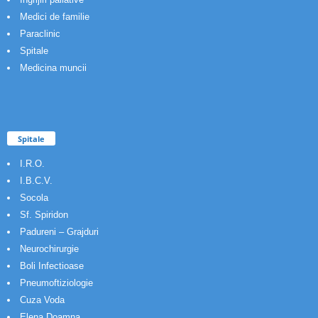
Medici de familie
Paraclinic
Spitale
Medicina muncii
Spitale
I.R.O.
I.B.C.V.
Socola
Sf. Spiridon
Padureni – Grajduri
Neurochirurgie
Boli Infectioase
Pneumoftiziologie
Cuza Voda
Elena Doamna