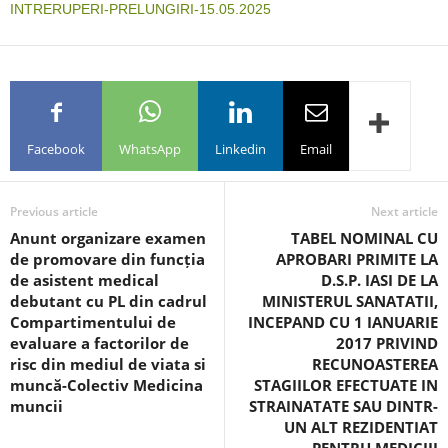
INTRERUPERI-PRELUNGIRI-15.05.2025
Facebook
WhatsApp
Linkedin
Email
Previous article
Next article
Anunt organizare examen
TABEL NOMINAL CU
de promovare din funcția
APROBARI PRIMITE LA
de asistent medical
D.S.P. IASI DE LA
debutant cu PL din cadrul
MINISTERUL SANATATII,
Compartimentului de
INCEPAND CU 1 IANUARIE
evaluare a factorilor de
2017 PRIVIND
risc din mediul de viata si
RECUNOASTEREA
muncă-Colectiv Medicina
STAGIILOR EFECTUATE IN
muncii
STRAINATATE SAU DINTR-
UN ALT REZIDENTIAT