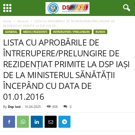
Home
General
LISTA CU APROBĂRILE DE ÎNTRERUPERE/PRELUNGIRE DE
REZIDENȚIAT PRIMITE LA DSP IAȘI DE...
GENERAL
MEDICI REZIDENTI
INTRERUPERI / PRELUNGIRI
RUNOS
LISTA CU APROBĂRILE DE
ÎNTRERUPERE/PRELUNGIRE DE
REZIDENȚIAT PRIMITE LA DSP IAȘI
DE LA MINISTERUL SĂNĂTĂȚII
ÎNCEPÂND CU DATA DE
01.01.2016
By
Dsp Iasi
-
16.04.2025
458
0