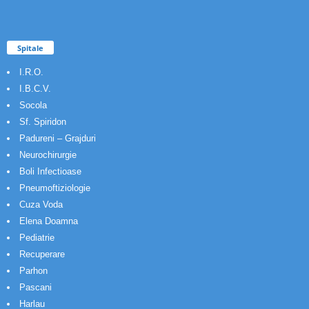
Spitale
I.R.O.
I.B.C.V.
Socola
Sf. Spiridon
Padureni – Grajduri
Neurochirurgie
Boli Infectioase
Pneumoftiziologie
Cuza Voda
Elena Doamna
Pediatrie
Recuperare
Parhon
Pascani
Harlau