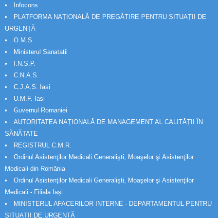
Infocons
PLATFORMA NAȚIONALĂ DE PREGĂTIRE PENTRU SITUAȚII DE
URGENȚĂ
O.M.S
Ministerul Sanatatii
I.N.S.P.
C.N.A.S.
C.J.A.S. Iasi
U.M.F. Iasi
Guvernul Romaniei
AUTORITATEA NAȚIONALĂ DE MANAGEMENT AL CALITĂȚII ÎN
SĂNĂTATE
REGISTRUL C.M.R.
Ordinul Asistenţilor Medicali Generalişti, Moaşelor şi Asistenţilor
Medicali din România
Ordinul Asistenţilor Medicali Generalişti, Moaşelor şi Asistenţilor
Medicali - Filiala Iași
MINISTERUL AFACERILOR INTERNE - DEPARTAMENTUL PENTRU
SITUAȚII DE URGENȚĂ