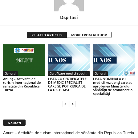
Dsp Iasi
RELATED ARTICLES
MORE FROM AUTHOR
General
Certificate medici specialiști / primari
General
Anunț – Activități de
LISTA CU CERTIFICATELE
LISTA NOMINALA cu
turism internațional de
DE MEDIC SPECIALIST
medicii rezidenţi care au
sănătate din Republica
CARE SE POT RIDICA DE
aprobarea Ministerului
Turcia
LA D.S.P. IASI
Sănătăţii de schimbare a
specialităţi
Noutati
Anunț – Activități de turism internațional de sănătate din Republica Turcia