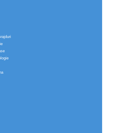
rajduri
ie
ase
logie
na