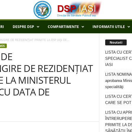
RI
DESPRE DSP
COMPARTIMENTE
INFORMATII UTILE
GIRE DE REZIDENȚIAT PRIMITE LA DSP IAȘI DE...
Noutati
NOS
LISTA CU CER
 DE
SPECIALIST C
GIRE DE REZIDENȚIAT
IASI
LISTA NOMINALA
DE LA MINISTERUL
aprobarea Minis
specialităţi
CU DATA DE
LISTA CU CE
CARE SE POT R
LISTA CU APR
ÎNTRERUPERE
PRIMITE LA D
SĂNĂTĂȚII ÎN