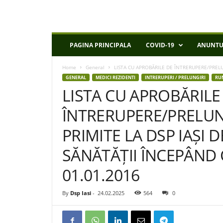
D
PAGINA PRINCIPALA
COVID-19
ANUNTU
S
P
Home
General
LISTA CU APROBĂRILE DE ÎNTRERUPERE/PRELUN
I
GENERAL
MEDICI REZIDENTI
INTRERUPERI / PRELUNGIRI
RU
a
LISTA CU APROBĂRILE
s
i
ÎNTRERUPERE/PRELUN
PRIMITE LA DSP IAȘI 
SĂNĂTĂȚII ÎNCEPÂND 
01.01.2016
By
Dsp Iasi
-
24.02.2025
564
0