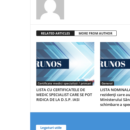
RELATED ARTICLES
MORE FROM AUTHOR
Certificate medici specialiști / primari
General
LISTA CU CERTIFICATELE DE
LISTA NOMINALA
MEDIC SPECIALIST CARE SE POT
rezidenţi care 
RIDICA DE LA D.S.P. IASI
Ministerului Săn
schimbare a spec
Legaturi utile