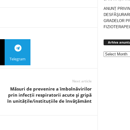
ANUNȚ PRIVI
DESFĂŞURARE
GRADELOR P
FIZIOTERAPEU
Arhiva anuntu
Telegram
Next article
Măsuri de prevenire a îmbolnăvirilor
prin infecții respiratorii acute şi gripă
în unitățile/instituțiile de învăţământ