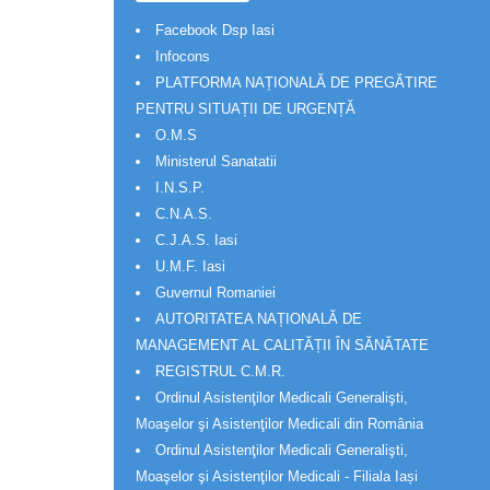
Facebook Dsp Iasi
Infocons
PLATFORMA NAȚIONALĂ DE PREGĂTIRE
PENTRU SITUAȚII DE URGENȚĂ
O.M.S
Ministerul Sanatatii
I.N.S.P.
C.N.A.S.
C.J.A.S. Iasi
U.M.F. Iasi
Guvernul Romaniei
AUTORITATEA NAȚIONALĂ DE
MANAGEMENT AL CALITĂȚII ÎN SĂNĂTATE
REGISTRUL C.M.R.
Ordinul Asistenţilor Medicali Generalişti,
Moaşelor şi Asistenţilor Medicali din România
Ordinul Asistenţilor Medicali Generalişti,
Moaşelor şi Asistenţilor Medicali - Filiala Iași