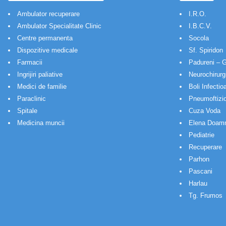
Ambulator recuperare
I.R.O.
Ambulator Specialitate Clinic
I.B.C.V.
Centre permanenta
Socola
Dispozitive medicale
Sf. Spiridon
Farmacii
Padureni – G
Ingrijiri paliative
Neurochirurg
Medici de familie
Boli Infectio
Paraclinic
Pneumoftizio
Spitale
Cuza Voda
Medicina muncii
Elena Doam
Pediatrie
Recuperare
Parhon
Pascani
Harlau
Tg. Frumos