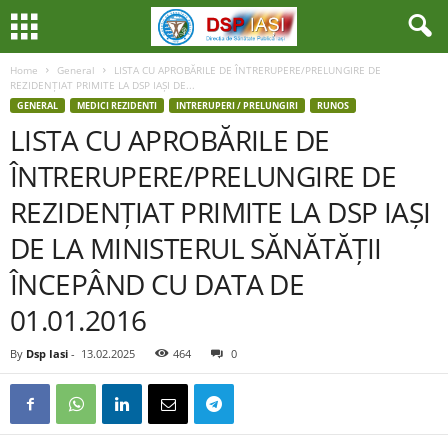
Home
General
LISTA CU APROBĂRILE DE ÎNTRERUPERE/PRELUNGIRE DE
REZIDENȚIAT PRIMITE LA DSP IAȘI DE...
GENERAL
MEDICI REZIDENTI
INTRERUPERI / PRELUNGIRI
RUNOS
LISTA CU APROBĂRILE DE
ÎNTRERUPERE/PRELUNGIRE DE
REZIDENȚIAT PRIMITE LA DSP IAȘI
DE LA MINISTERUL SĂNĂTĂȚII
ÎNCEPÂND CU DATA DE
01.01.2016
By
Dsp Iasi
-
13.02.2025
464
0