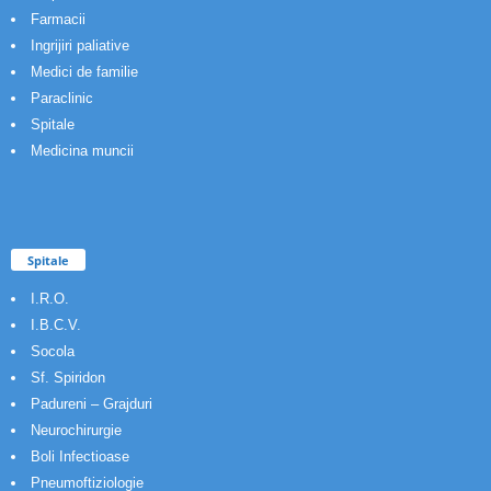
Farmacii
Ingrijiri paliative
Medici de familie
Paraclinic
Spitale
Medicina muncii
Spitale
I.R.O.
I.B.C.V.
Socola
Sf. Spiridon
Padureni – Grajduri
Neurochirurgie
Boli Infectioase
Pneumoftiziologie