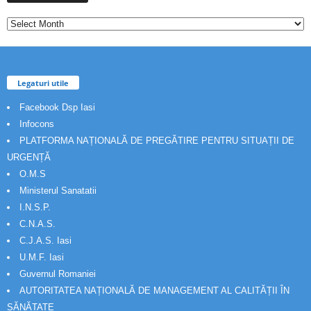
Legaturi utile
Facebook Dsp Iasi
Infocons
PLATFORMA NAȚIONALĂ DE PREGĂTIRE PENTRU SITUAȚII DE
URGENȚĂ
O.M.S
Ministerul Sanatatii
I.N.S.P.
C.N.A.S.
C.J.A.S. Iasi
U.M.F. Iasi
Guvernul Romaniei
AUTORITATEA NAȚIONALĂ DE MANAGEMENT AL CALITĂȚII ÎN
SĂNĂTATE