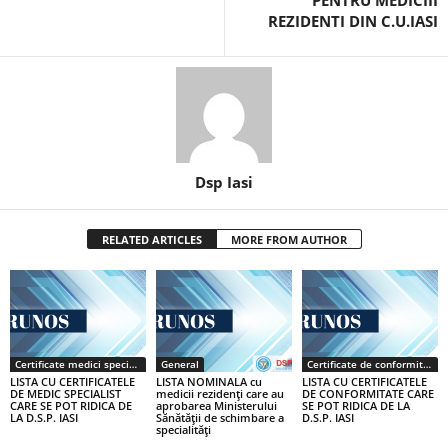
PENTRU MEDICIII
REZIDENTI DIN C.U.IASI
Dsp Iasi
RELATED ARTICLES
MORE FROM AUTHOR
Certificate medici specialiști / primari
General
Certificate de conformitate
LISTA CU CERTIFICATELE
LISTA NOMINALA cu
LISTA CU CERTIFICATELE
DE MEDIC SPECIALIST
medicii rezidenţi care au
DE CONFORMITATE CARE
CARE SE POT RIDICA DE
aprobarea Ministerului
SE POT RIDICA DE LA
LA D.S.P. IASI
Sănătăţii de schimbare a
D.S.P. IASI
specialităţi