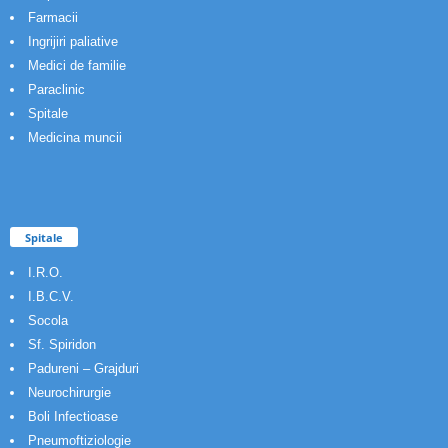
Farmacii
Ingrijiri paliative
Medici de familie
Paraclinic
Spitale
Medicina muncii
Spitale
I.R.O.
I.B.C.V.
Socola
Sf. Spiridon
Padureni – Grajduri
Neurochirurgie
Boli Infectioase
Pneumoftiziologie