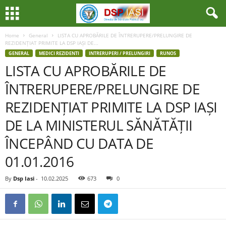
Home
General
LISTA CU APROBĂRILE DE ÎNTRERUPERE/PRELUNGIRE DE
REZIDENȚIAT PRIMITE LA DSP IAȘI DE...
GENERAL
MEDICI REZIDENTI
INTRERUPERI / PRELUNGIRI
RUNOS
LISTA CU APROBĂRILE DE
ÎNTRERUPERE/PRELUNGIRE DE
REZIDENȚIAT PRIMITE LA DSP IAȘI
DE LA MINISTERUL SĂNĂTĂȚII
ÎNCEPÂND CU DATA DE
01.01.2016
By
Dsp Iasi
-
10.02.2025
673
0