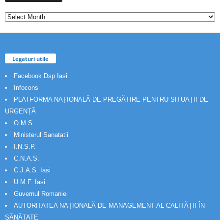
Legaturi utile
Facebook Dsp Iasi
Infocons
PLATFORMA NAȚIONALĂ DE PREGĂTIRE PENTRU SITUAȚII DE
URGENȚĂ
O.M.S
Ministerul Sanatatii
I.N.S.P.
C.N.A.S.
C.J.A.S. Iasi
U.M.F. Iasi
Guvernul Romaniei
AUTORITATEA NAȚIONALĂ DE MANAGEMENT AL CALITĂȚII ÎN
SĂNĂTATE