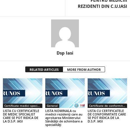
PENTRU MEDICIII
REZIDENTI DIN C.U.IASI
Dsp Iasi
RELATED ARTICLES
MORE FROM AUTHOR
Certificate medici specialiști / primari
General
Certificate de conformitate
LISTA CU CERTIFICATELE
LISTA NOMINALA cu
LISTA CU CERTIFICATELE
DE MEDIC SPECIALIST
medicii rezidenţi care au
DE CONFORMITATE CARE
CARE SE POT RIDICA DE
aprobarea Ministerului
SE POT RIDICA DE LA
LA D.S.P. IASI
Sănătăţii de schimbare a
D.S.P. IASI
specialităţi