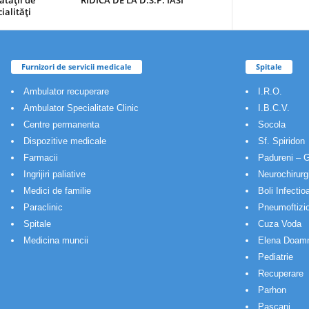
ătăţii de
RIDICA DE LA D.S.P. IASI
ialităţi
Furnizori de servicii medicale
Spitale
Ambulator recuperare
I.R.O.
Ambulator Specialitate Clinic
I.B.C.V.
Centre permanenta
Socola
Dispozitive medicale
Sf. Spiridon
Farmacii
Padureni – G
Ingrijiri paliative
Neurochirurg
Medici de familie
Boli Infectio
Paraclinic
Pneumoftizio
Spitale
Cuza Voda
Medicina muncii
Elena Doam
Pediatrie
Recuperare
Parhon
Pascani