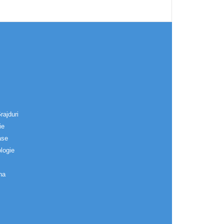
rajduri
ie
ase
logie
na