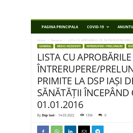
D
PAGINA PRINCIPALA
COVID-19
ANUNTU
S
P
Home
General
LISTA CU APROBĂRILE DE ÎNTRERUPERE/PRELUN
I
GENERAL
MEDICI REZIDENTI
INTRERUPERI / PRELUNGIRI
RU
a
LISTA CU APROBĂRILE
s
i
ÎNTRERUPERE/PRELUN
PRIMITE LA DSP IAȘI 
SĂNĂTĂȚII ÎNCEPÂND 
01.01.2016
By
Dsp Iasi
-
14.03.2022
1356
0