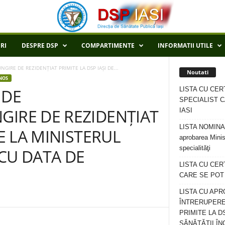
RI
DESPRE DSP
COMPARTIMENTE
INFORMATII UTILE
GIRE DE REZIDENȚIAT PRIMITE LA DSP IAȘI DE...
Noutati
NOS
LISTA CU CER
 DE
SPECIALIST C
GIRE DE REZIDENȚIAT
IASI
LISTA NOMINALA
DE LA MINISTERUL
aprobarea Minis
specialităţi
CU DATA DE
LISTA CU CE
CARE SE POT R
LISTA CU APR
ÎNTRERUPERE
PRIMITE LA D
SĂNĂTĂȚII ÎN