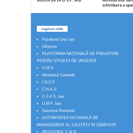
RIDICA DE LA D.S.P. IASI
Ministerului Săn
schimbare a spec
Legaturi utile
Facebook Dsp Iasi
Infocons
PLATFORMA NAȚIONALĂ DE PREGĂTIRE
PENTRU SITUAȚII DE URGENȚĂ
O.M.S
Ministerul Sanatatii
I.N.S.P.
C.N.A.S.
C.J.A.S. Iasi
U.M.F. Iasi
Guvernul Romaniei
AUTORITATEA NAȚIONALĂ DE
MANAGEMENT AL CALITĂȚII ÎN SĂNĂTATE
REGISTRUL C.M.R.