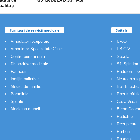
ătăţii de
RIDICA DE LA D.S.P. IASI
ialităţi
Furnizori de servicii medicale
Spitale
Ambulator recuperare
I.R.O.
Ambulator Specialitate Clinic
I.B.C.V.
Centre permanenta
Socola
Dispozitive medicale
Sf. Spiridon
Farmacii
Padureni – G
Ingrijiri paliative
Neurochirurg
Medici de familie
Boli Infectio
Paraclinic
Pneumoftizio
Spitale
Cuza Voda
Medicina muncii
Elena Doam
Pediatrie
Recuperare
Parhon
Pascani