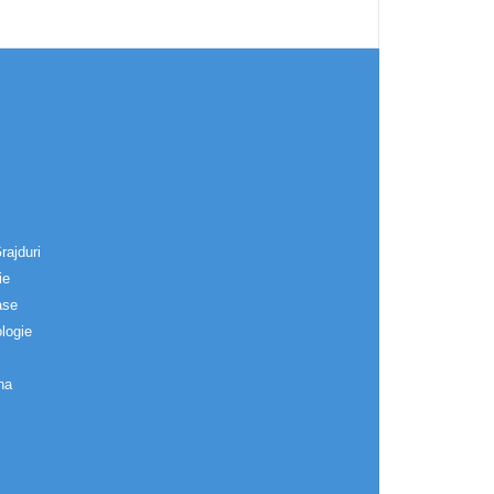
rajduri
ie
ase
logie
na