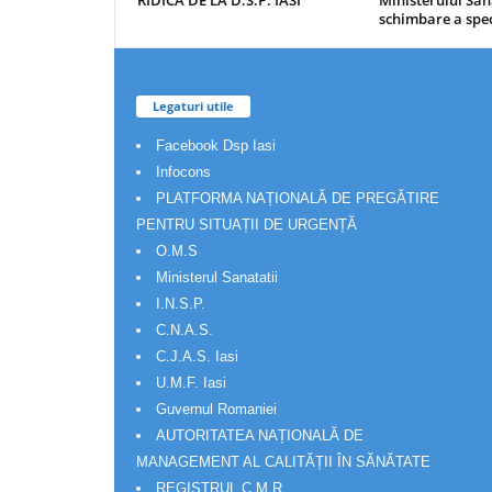
RIDICA DE LA D.S.P. IASI
Ministerului Săn
schimbare a spec
Legaturi utile
Facebook Dsp Iasi
Infocons
PLATFORMA NAȚIONALĂ DE PREGĂTIRE
PENTRU SITUAȚII DE URGENȚĂ
O.M.S
Ministerul Sanatatii
I.N.S.P.
C.N.A.S.
C.J.A.S. Iasi
U.M.F. Iasi
Guvernul Romaniei
AUTORITATEA NAȚIONALĂ DE
MANAGEMENT AL CALITĂȚII ÎN SĂNĂTATE
REGISTRUL C.M.R.