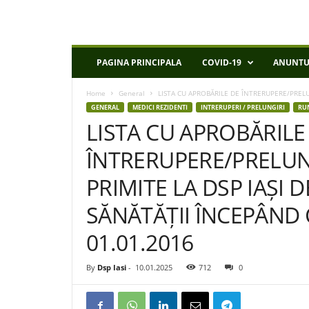
D
PAGINA PRINCIPALA
COVID-19
ANUNTU
S
P
Home
General
LISTA CU APROBĂRILE DE ÎNTRERUPERE/PRELUN
I
GENERAL
MEDICI REZIDENTI
INTRERUPERI / PRELUNGIRI
RU
a
LISTA CU APROBĂRILE
s
i
ÎNTRERUPERE/PRELUN
PRIMITE LA DSP IAȘI 
SĂNĂTĂȚII ÎNCEPÂND 
01.01.2016
By
Dsp Iasi
-
10.01.2025
712
0