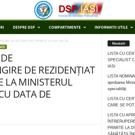
RI
DESPRE DSP
COMPARTIMENTE
INFORMATII UTILE
GIRE DE REZIDENȚIAT PRIMITE LA DSP IAȘI DE...
Noutati
NOS
LISTA CU CER
 DE
SPECIALIST C
GIRE DE REZIDENȚIAT
IASI
LISTA NOMINALA
DE LA MINISTERUL
aprobarea Minis
specialităţi
CU DATA DE
LISTA CU CE
CARE SE POT R
LISTA CU APR
ÎNTRERUPERE
PRIMITE LA D
SĂNĂTĂȚII ÎN