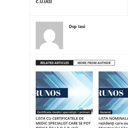
C.U.IASI
Dsp Iasi
RELATED ARTICLES
MORE FROM AUTHOR
Certificate medici specialiști / primari
General
LISTA CU CERTIFICATELE DE
LISTA NOMINALA
MEDIC SPECIALIST CARE SE POT
rezidenţi care 