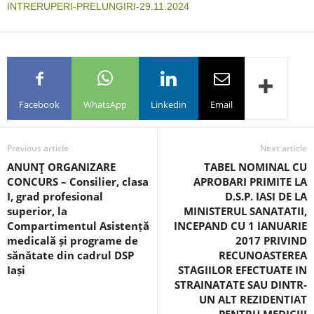
INTRERUPERI-PRELUNGIRI-29.11.2024
Facebook
WhatsApp
Linkedin
Email
Previous article
Next article
ANUNŢ ORGANIZARE
TABEL NOMINAL CU
CONCURS – Consilier, clasa
APROBARI PRIMITE LA
I, grad profesional
D.S.P. IASI DE LA
superior, la
MINISTERUL SANATATII,
Compartimentul Asistență
INCEPAND CU 1 IANUARIE
medicală și programe de
2017 PRIVIND
sănătate din cadrul DSP
RECUNOASTEREA
Iași
STAGIILOR EFECTUATE IN
STRAINATATE SAU DINTR-
UN ALT REZIDENTIAT