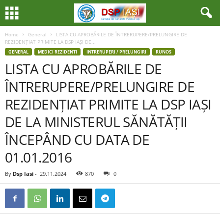
Home
General
LISTA CU APROBĂRILE DE ÎNTRERUPERE/PRELUNGIRE DE
REZIDENȚIAT PRIMITE LA DSP IAȘI DE...
GENERAL
MEDICI REZIDENTI
INTRERUPERI / PRELUNGIRI
RUNOS
LISTA CU APROBĂRILE DE
ÎNTRERUPERE/PRELUNGIRE DE
REZIDENȚIAT PRIMITE LA DSP IAȘI
DE LA MINISTERUL SĂNĂTĂȚII
ÎNCEPÂND CU DATA DE
01.01.2016
By
Dsp Iasi
-
29.11.2024
870
0