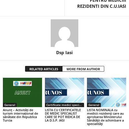
PENTRU MEDICIII
REZIDENTI DIN C.U.IASI
Dsp Iasi
RELATED ARTICLES
MORE FROM AUTHOR
General
Certificate medici specialiști / primari
General
Anunț – Activități de
LISTA CU CERTIFICATELE
LISTA NOMINALA cu
turism internațional de
DE MEDIC SPECIALIST
medicii rezidenţi care au
sănătate din Republica
CARE SE POT RIDICA DE
aprobarea Ministerului
Turcia
LA D.S.P. IASI
Sănătăţii de schimbare a
specialităţi