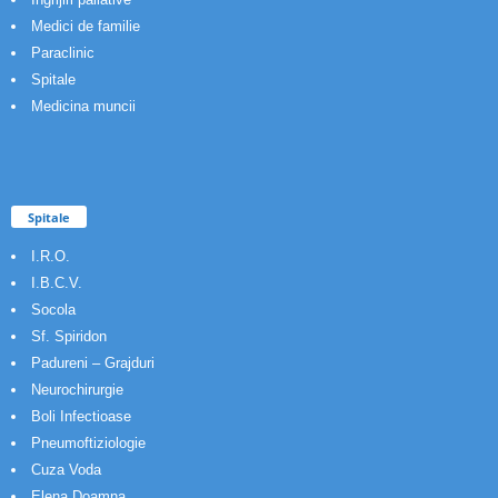
Medici de familie
Paraclinic
Spitale
Medicina muncii
Spitale
I.R.O.
I.B.C.V.
Socola
Sf. Spiridon
Padureni – Grajduri
Neurochirurgie
Boli Infectioase
Pneumoftiziologie
Cuza Voda
Elena Doamna