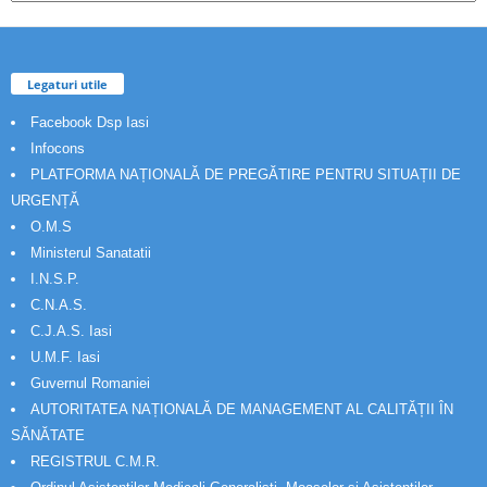
Legaturi utile
Facebook Dsp Iasi
Infocons
PLATFORMA NAȚIONALĂ DE PREGĂTIRE PENTRU SITUAȚII DE
URGENȚĂ
O.M.S
Ministerul Sanatatii
I.N.S.P.
C.N.A.S.
C.J.A.S. Iasi
U.M.F. Iasi
Guvernul Romaniei
AUTORITATEA NAȚIONALĂ DE MANAGEMENT AL CALITĂȚII ÎN
SĂNĂTATE
REGISTRUL C.M.R.