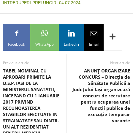
INTRERUPERI-PRELUNGIRI-04.07.2024
Facebook
WhatsApp
Linkedin
Email
Previous article
Next article
TABEL NOMINAL CU
ANUNŢ ORGANIZARE
APROBARI PRIMITE LA
CONCURS – Direcţia de
D.S.P. IASI DE LA
Sănătate Publică a
MINISTERUL SANATATII,
Judeţului Iaşi organizează
INCEPAND CU 1 IANUARIE
concurs de recrutare
2017 PRIVIND
pentru ocuparea unei
RECUNOASTEREA
funcții publice de
STAGIILOR EFECTUATE IN
execuție temporar
STRAINATATE SAU DINTR-
vacante
UN ALT REZIDENTIAT