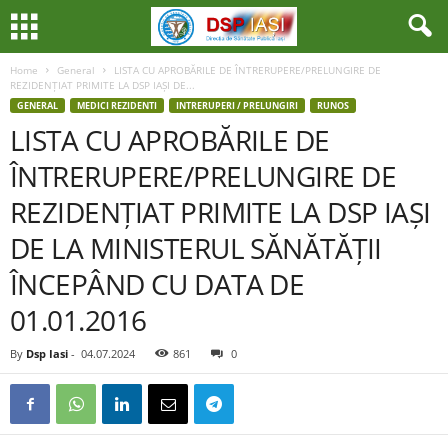
Home
General
LISTA CU APROBĂRILE DE ÎNTRERUPERE/PRELUNGIRE DE
REZIDENȚIAT PRIMITE LA DSP IAȘI DE...
GENERAL
MEDICI REZIDENTI
INTRERUPERI / PRELUNGIRI
RUNOS
LISTA CU APROBĂRILE DE
ÎNTRERUPERE/PRELUNGIRE DE
REZIDENȚIAT PRIMITE LA DSP IAȘI
DE LA MINISTERUL SĂNĂTĂȚII
ÎNCEPÂND CU DATA DE
01.01.2016
By
Dsp Iasi
-
04.07.2024
861
0