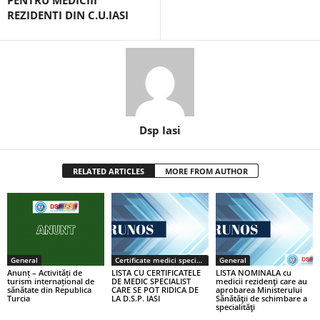
PENTRU MEDICIII
REZIDENTI DIN C.U.IASI
Dsp Iasi
RELATED ARTICLES
MORE FROM AUTHOR
General
Certificate medici specialiști / primari
General
Anunț – Activități de
LISTA CU CERTIFICATELE
LISTA NOMINALA cu
turism internațional de
DE MEDIC SPECIALIST
medicii rezidenţi care au
sănătate din Republica
CARE SE POT RIDICA DE
aprobarea Ministerului
Turcia
LA D.S.P. IASI
Sănătăţii de schimbare a
specialităţi