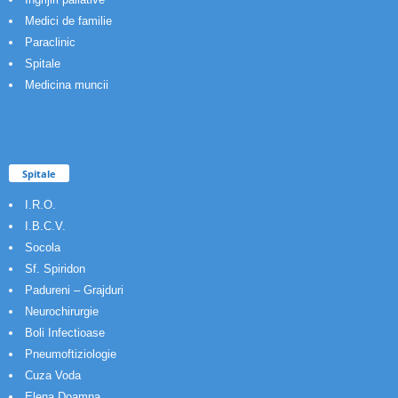
Medici de familie
Paraclinic
Spitale
Medicina muncii
Spitale
I.R.O.
I.B.C.V.
Socola
Sf. Spiridon
Padureni – Grajduri
Neurochirurgie
Boli Infectioase
Pneumoftiziologie
Cuza Voda
Elena Doamna