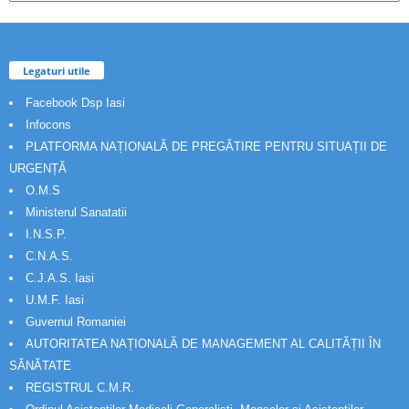
Legaturi utile
Facebook Dsp Iasi
Infocons
PLATFORMA NAȚIONALĂ DE PREGĂTIRE PENTRU SITUAȚII DE
URGENȚĂ
O.M.S
Ministerul Sanatatii
I.N.S.P.
C.N.A.S.
C.J.A.S. Iasi
U.M.F. Iasi
Guvernul Romaniei
AUTORITATEA NAȚIONALĂ DE MANAGEMENT AL CALITĂȚII ÎN
SĂNĂTATE
REGISTRUL C.M.R.