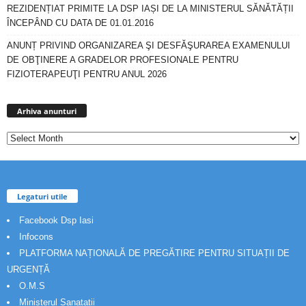
REZIDENȚIAT PRIMITE LA DSP IAȘI DE LA MINISTERUL SĂNĂTĂȚII
ÎNCEPÂND CU DATA DE 01.01.2016
ANUNȚ PRIVIND ORGANIZAREA ŞI DESFĂŞURAREA EXAMENULUI
DE OBŢINERE A GRADELOR PROFESIONALE PENTRU
FIZIOTERAPEUŢI PENTRU ANUL 2026
Arhiva
anunturi
Arhiva anunturi
Legaturi utile
Facebook Dsp Iasi
Infocons
PLATFORMA NAȚIONALĂ DE PREGĂTIRE PENTRU SITUAȚII DE
URGENȚĂ
O.M.S
Ministerul Sanatatii