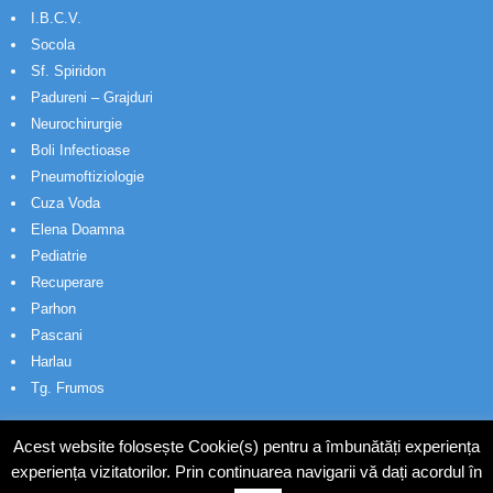
I.B.C.V.
Socola
Sf. Spiridon
Padureni – Grajduri
Neurochirurgie
Boli Infectioase
Pneumoftiziologie
Cuza Voda
Elena Doamna
Pediatrie
Recuperare
Parhon
Pascani
Harlau
Tg. Frumos
Acest website folosește Cookie(s) pentru a îmbunătăți experiența
experiența vizitatorilor. Prin continuarea navigarii vă dați acordul în