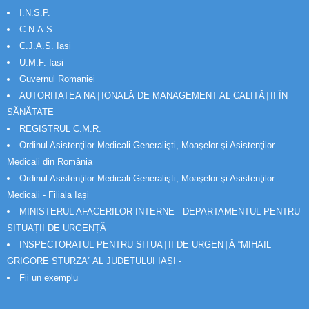
I.N.S.P.
C.N.A.S.
C.J.A.S. Iasi
U.M.F. Iasi
Guvernul Romaniei
AUTORITATEA NAȚIONALĂ DE MANAGEMENT AL CALITĂȚII ÎN
SĂNĂTATE
REGISTRUL C.M.R.
Ordinul Asistenţilor Medicali Generalişti, Moaşelor şi Asistenţilor
Medicali din România
Ordinul Asistenţilor Medicali Generalişti, Moaşelor şi Asistenţilor
Medicali - Filiala Iași
MINISTERUL AFACERILOR INTERNE - DEPARTAMENTUL PENTRU
SITUAȚII DE URGENȚĂ
INSPECTORATUL PENTRU SITUAȚII DE URGENȚĂ “MIHAIL
GRIGORE STURZA” AL JUDETULUI IAȘI -
Fii un exemplu