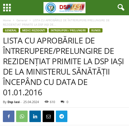
Home
General
LISTA CU APROBĂRILE DE ÎNTRERUPERE/PRELUNGIRE DE
REZIDENȚIAT PRIMITE LA DSP IAȘI DE...
GENERAL
MEDICI REZIDENTI
INTRERUPERI / PRELUNGIRI
RUNOS
LISTA CU APROBĂRILE DE
ÎNTRERUPERE/PRELUNGIRE DE
REZIDENȚIAT PRIMITE LA DSP IAȘI
DE LA MINISTERUL SĂNĂTĂȚII
ÎNCEPÂND CU DATA DE
01.01.2016
By
Dsp Iasi
-
25.04.2024
610
0