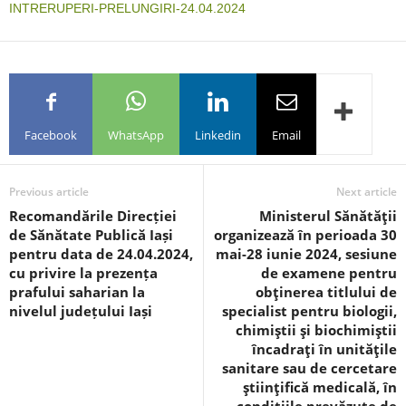
INTRERUPERI-PRELUNGIRI-24.04.2024
Facebook
WhatsApp
Linkedin
Email
Previous article
Next article
Recomandările Direcției
Ministerul Sănătăţii
de Sănătate Publică Iași
organizează în perioada 30
pentru data de 24.04.2024,
mai-28 iunie 2024, sesiune
cu privire la prezența
de examene pentru
prafului saharian la
obţinerea titlului de
nivelul județului Iași
specialist pentru biologii,
chimiştii şi biochimiştii
încadraţi în unităţile
sanitare sau de cercetare
ştiinţifică medicală, în