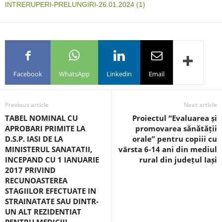
INTRERUPERI-PRELUNGIRI-26.01.2024 (1)
Facebook
WhatsApp
Linkedin
Email
Previous article
Next article
TABEL NOMINAL CU
Proiectul “Evaluarea și
APROBARI PRIMITE LA
promovarea sănătății
D.S.P. IASI DE LA
orale” pentru copiii cu
MINISTERUL SANATATII,
vârsta 6-14 ani din mediul
INCEPAND CU 1 IANUARIE
rural din județul Iași
2017 PRIVIND
RECUNOASTEREA
STAGIILOR EFECTUATE IN
STRAINATATE SAU DINTR-
UN ALT REZIDENTIAT