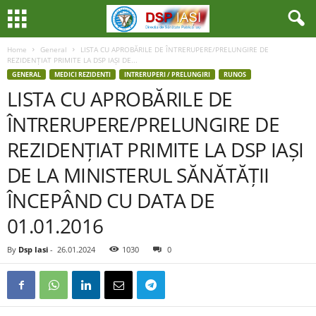
Home
General
LISTA CU APROBĂRILE DE ÎNTRERUPERE/PRELUNGIRE DE
REZIDENȚIAT PRIMITE LA DSP IAȘI DE...
GENERAL
MEDICI REZIDENTI
INTRERUPERI / PRELUNGIRI
RUNOS
LISTA CU APROBĂRILE DE
ÎNTRERUPERE/PRELUNGIRE DE
REZIDENȚIAT PRIMITE LA DSP IAȘI
DE LA MINISTERUL SĂNĂTĂȚII
ÎNCEPÂND CU DATA DE
01.01.2016
By
Dsp Iasi
-
26.01.2024
1030
0