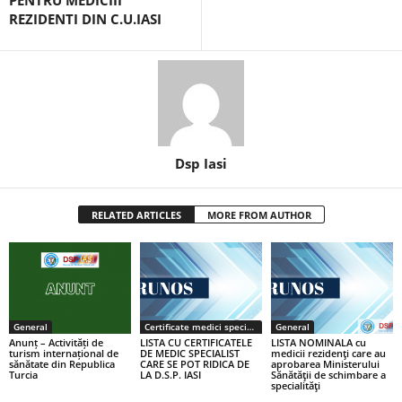
PENTRU MEDICIII
REZIDENTI DIN C.U.IASI
Dsp Iasi
RELATED ARTICLES
MORE FROM AUTHOR
General
Certificate medici specialiști / primari
General
Anunț – Activități de
LISTA CU CERTIFICATELE
LISTA NOMINALA cu
turism internațional de
DE MEDIC SPECIALIST
medicii rezidenţi care au
sănătate din Republica
CARE SE POT RIDICA DE
aprobarea Ministerului
Turcia
LA D.S.P. IASI
Sănătăţii de schimbare a
specialităţi