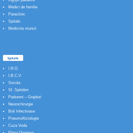
Medici de familie
Paraclinic
Spitale
Medicina muncii
Spitale
I.R.O.
I.B.C.V.
Socola
Sf. Spiridon
Padureni – Grajduri
Neurochirurgie
Boli Infectioase
Pneumoftiziologie
Cuza Voda
Elena Doamna