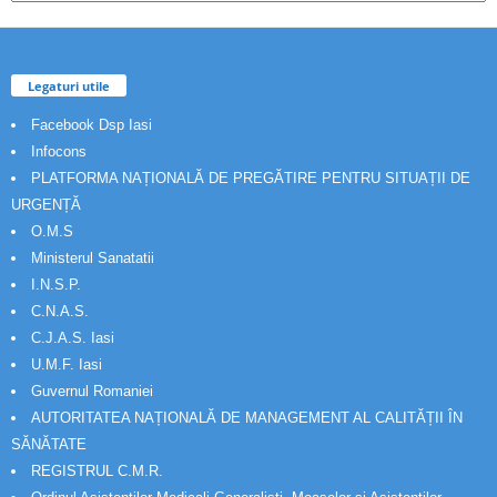
Legaturi utile
Facebook Dsp Iasi
Infocons
PLATFORMA NAȚIONALĂ DE PREGĂTIRE PENTRU SITUAȚII DE
URGENȚĂ
O.M.S
Ministerul Sanatatii
I.N.S.P.
C.N.A.S.
C.J.A.S. Iasi
U.M.F. Iasi
Guvernul Romaniei
AUTORITATEA NAȚIONALĂ DE MANAGEMENT AL CALITĂȚII ÎN
SĂNĂTATE
REGISTRUL C.M.R.