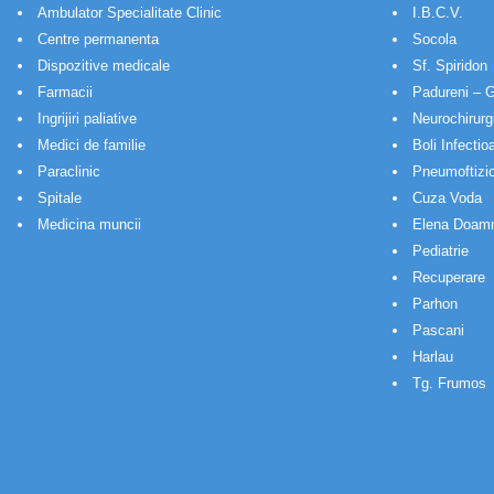
Ambulator Specialitate Clinic
I.B.C.V.
Centre permanenta
Socola
Dispozitive medicale
Sf. Spiridon
Farmacii
Padureni – G
Ingrijiri paliative
Neurochirurg
Medici de familie
Boli Infectio
Paraclinic
Pneumoftizio
Spitale
Cuza Voda
Medicina muncii
Elena Doam
Pediatrie
Recuperare
Parhon
Pascani
Harlau
Tg. Frumos