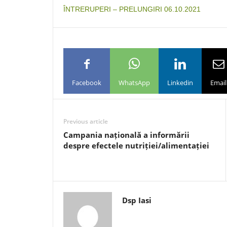
ÎNTRERUPERI – PRELUNGIRI 06.10.2021
Facebook
WhatsApp
Linkedin
Email
Previous article
Campania națională a informării
despre efectele nutriției/alimentației
Dsp Iasi