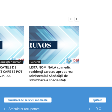
ecialiști / primari
General
ICATELE DE
LISTA NOMINALA cu medicii
T CARE SE POT
rezidenţi care au aprobarea
.P. IASI
Ministerului Sănătăţii de
schimbare a specialităţi
Furnizori de servicii medicale
Spitale
Ambulator recuperare
I.R.O.