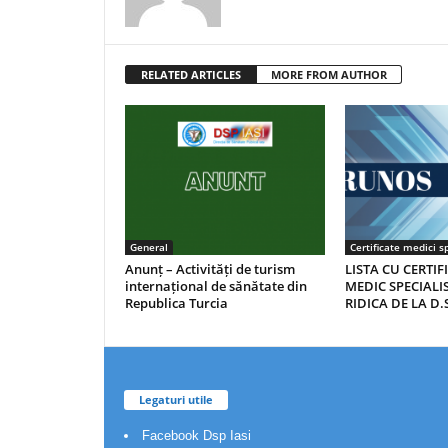
RELATED ARTICLES
MORE FROM AUTHOR
General
Certificate medici sp
Anunț – Activități de turism
LISTA CU CERTIF
internațional de sănătate din
MEDIC SPECIALIS
Republica Turcia
RIDICA DE LA D.S
Legaturi utile
Facebook Dsp Iasi