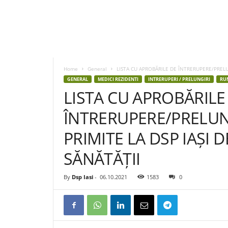
D
S
P
Home
General
LISTA CU APROBĂRILE DE ÎNTRERUPERE/PRELUN
I
GENERAL
MEDICI REZIDENTI
INTRERUPERI / PRELUNGIRI
RU
a
LISTA CU APROBĂRILE
s
i
ÎNTRERUPERE/PRELUN
PRIMITE LA DSP IAȘI 
SĂNĂTĂȚII
By
Dsp Iasi
-
06.10.2021
1583
0