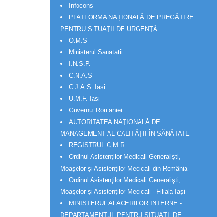
Infocons
PLATFORMA NAȚIONALĂ DE PREGĂTIRE
PENTRU SITUAȚII DE URGENȚĂ
O.M.S
Ministerul Sanatatii
I.N.S.P.
C.N.A.S.
C.J.A.S. Iasi
U.M.F. Iasi
Guvernul Romaniei
AUTORITATEA NAȚIONALĂ DE
MANAGEMENT AL CALITĂȚII ÎN SĂNĂTATE
REGISTRUL C.M.R.
Ordinul Asistenţilor Medicali Generalişti,
Moaşelor şi Asistenţilor Medicali din România
Ordinul Asistenţilor Medicali Generalişti,
Moaşelor şi Asistenţilor Medicali - Filiala Iași
MINISTERUL AFACERILOR INTERNE -
DEPARTAMENTUL PENTRU SITUAȚII DE