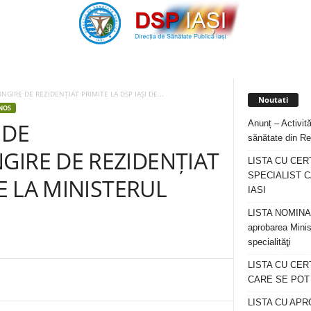
GIRE DE REZIDENȚIAT PRIMITE LA DSP IAȘI DE...
Noutati
NOS
Anunț – Activită
 DE
sănătate din Re
GIRE DE REZIDENȚIAT
LISTA CU CER
SPECIALIST C
DE LA MINISTERUL
IASI
LISTA NOMINALA
aprobarea Minis
specialităţi
LISTA CU CE
CARE SE POT R
LISTA CU APR