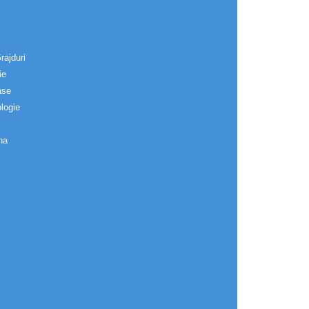
rajduri
ie
ase
logie
na