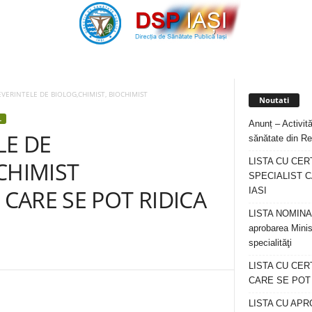
EVERINTELE DE BIOLOG,CHIMIST, BIOCHIMIST
Noutati
L
Anunț – Activită
LE DE
sănătate din Re
LISTA CU CER
CHIMIST
SPECIALIST C
 CARE SE POT RIDICA
IASI
LISTA NOMINALA
aprobarea Minis
specialităţi
LISTA CU CE
CARE SE POT R
LISTA CU APR