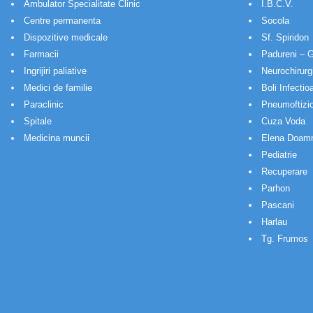
Ambulator Specialitate Clinic
I.B.C.V.
Centre permanenta
Socola
Dispozitive medicale
Sf. Spiridon
Farmacii
Padureni – G
Ingrijiri paliative
Neurochirurg
Medici de familie
Boli Infectio
Paraclinic
Pneumoftizio
Spitale
Cuza Voda
Medicina muncii
Elena Doam
Pediatrie
Recuperare
Parhon
Pascani
Harlau
Tg. Frumos