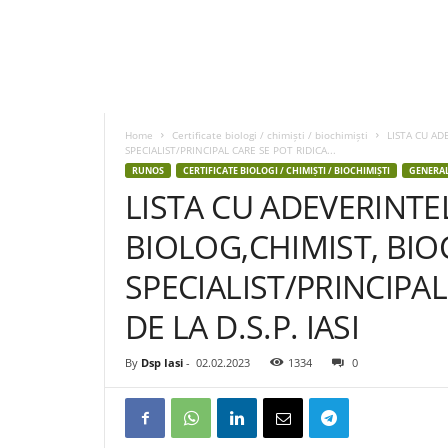
D
S
P
Home
Certificate biologi / chimiști / biochimiști
LISTA CU AD
I
SPECIALIST/PRINCIPAL CARE SE POT RIDICA...
a
RUNOS
CERTIFICATE BIOLOGI / CHIMIȘTI / BIOCHIMIȘTI
GENERA
s
LISTA CU ADEVERINTE
i
BIOLOG,CHIMIST, BIO
SPECIALIST/PRINCIPAL
DE LA D.S.P. IASI
By
Dsp Iasi
-
02.02.2023
1334
0