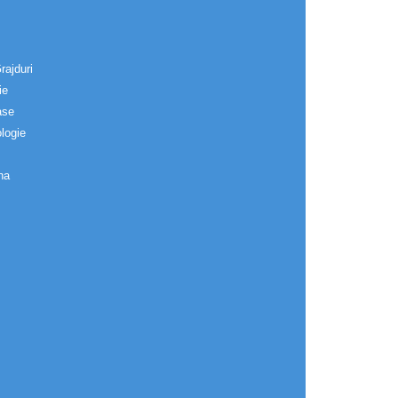
rajduri
ie
ase
logie
na