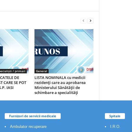
ecialiști / primari
General
ICATELE DE
LISTA NOMINALA cu medicii
T CARE SE POT
rezidenţi care au aprobarea
.P. IASI
Ministerului Sănătăţii de
schimbare a specialităţi
Furnizori de servicii medicale
Spitale
Ambulator recuperare
I.R.O.