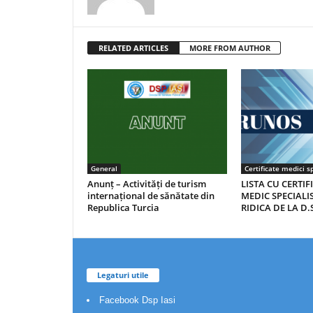
RELATED ARTICLES
MORE FROM AUTHOR
General
Certificate medici sp
Anunț – Activități de turism
LISTA CU CERTIF
internațional de sănătate din
MEDIC SPECIALIS
Republica Turcia
RIDICA DE LA D.S
Legaturi utile
Facebook Dsp Iasi