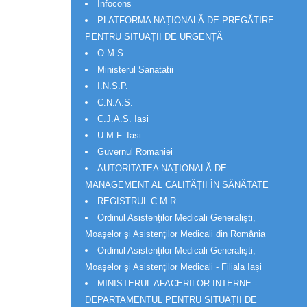
Infocons
PLATFORMA NAȚIONALĂ DE PREGĂTIRE
PENTRU SITUAȚII DE URGENȚĂ
O.M.S
Ministerul Sanatatii
I.N.S.P.
C.N.A.S.
C.J.A.S. Iasi
U.M.F. Iasi
Guvernul Romaniei
AUTORITATEA NAȚIONALĂ DE
MANAGEMENT AL CALITĂȚII ÎN SĂNĂTATE
REGISTRUL C.M.R.
Ordinul Asistenţilor Medicali Generalişti,
Moaşelor şi Asistenţilor Medicali din România
Ordinul Asistenţilor Medicali Generalişti,
Moaşelor şi Asistenţilor Medicali - Filiala Iași
MINISTERUL AFACERILOR INTERNE -
DEPARTAMENTUL PENTRU SITUAȚII DE