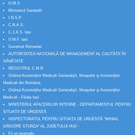
O.M.S
Ministerul Sanatatii
I.N.S.P.
C.N.A.S.
C.J.A.S. Iasi
U.M.F. Iasi
Guvernul Romaniei
AUTORITATEA NAȚIONALĂ DE MANAGEMENT AL CALITĂȚII ÎN
SĂNĂTATE
REGISTRUL C.M.R.
Ordinul Asistenţilor Medicali Generalişti, Moaşelor şi Asistenţilor
Medicali din România
Ordinul Asistenţilor Medicali Generalişti, Moaşelor şi Asistenţilor
Medicali - Filiala Iași
MINISTERUL AFACERILOR INTERNE - DEPARTAMENTUL PENTRU
SITUAȚII DE URGENȚĂ
INSPECTORATUL PENTRU SITUAȚII DE URGENȚĂ “MIHAIL
GRIGORE STURZA” AL JUDETULUI IAȘI -
Fii un exemplu