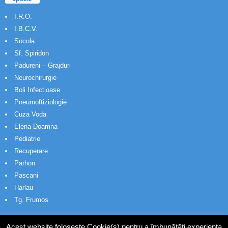
I.R.O.
I.B.C.V.
Socola
Sf. Spiridon
Padureni – Grajduri
Neurochirurgie
Boli Infectioase
Pneumoftiziologie
Cuza Voda
Elena Doamna
Pediatrie
Recuperare
Parhon
Pascani
Harlau
Tg. Frumos
Acest website folosește Cookie(s) pentru a îmbunătăți experiența