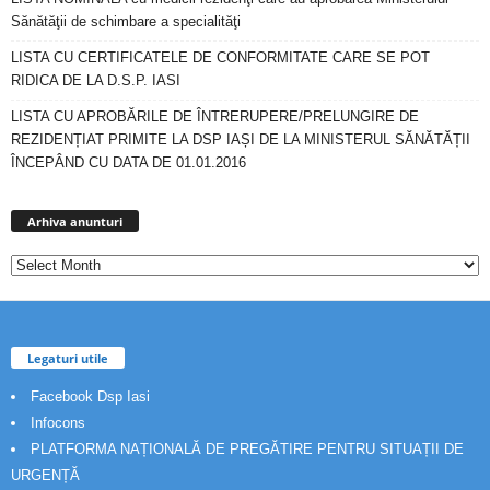
Sănătăţii de schimbare a specialităţi
LISTA CU CERTIFICATELE DE CONFORMITATE CARE SE POT
RIDICA DE LA D.S.P. IASI
LISTA CU APROBĂRILE DE ÎNTRERUPERE/PRELUNGIRE DE
REZIDENȚIAT PRIMITE LA DSP IAȘI DE LA MINISTERUL SĂNĂTĂȚII
ÎNCEPÂND CU DATA DE 01.01.2016
Arhiva
anunturi
Arhiva anunturi
Legaturi utile
Facebook Dsp Iasi
Infocons
PLATFORMA NAȚIONALĂ DE PREGĂTIRE PENTRU SITUAȚII DE
URGENȚĂ