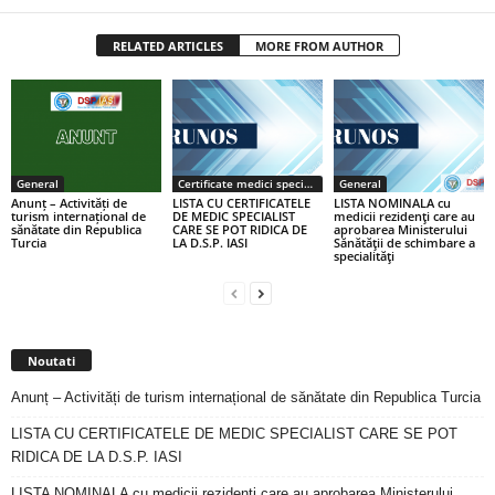
RELATED ARTICLES
MORE FROM AUTHOR
General
Certificate medici specialiști / primari
General
Anunț – Activități de
LISTA CU CERTIFICATELE
LISTA NOMINALA cu
turism internațional de
DE MEDIC SPECIALIST
medicii rezidenţi care au
sănătate din Republica
CARE SE POT RIDICA DE
aprobarea Ministerului
Turcia
LA D.S.P. IASI
Sănătăţii de schimbare a
specialităţi
Noutati
Anunț – Activități de turism internațional de sănătate din Republica Turcia
LISTA CU CERTIFICATELE DE MEDIC SPECIALIST CARE SE POT
RIDICA DE LA D.S.P. IASI
LISTA NOMINALA cu medicii rezidenţi care au aprobarea Ministerului