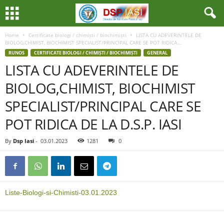
Home
Certificate biologi / chimiști / biochimiști
LISTA CU ADEVERINTELE DE
BIOLOG,CHIMIST, BIOCHIMIST SPECIALIST/PRINCIPAL CARE SE POT RIDICA...
RUNOS
CERTIFICATE BIOLOGI / CHIMIȘTI / BIOCHIMIȘTI
GENERAL
LISTA CU ADEVERINTELE DE
BIOLOG,CHIMIST, BIOCHIMIST
SPECIALIST/PRINCIPAL CARE SE
POT RIDICA DE LA D.S.P. IASI
By
Dsp Iasi
-
03.01.2023
1281
0
Liste-Biologi-si-Chimisti-03.01.2023