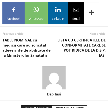
Facebook
WhatsApp
Linkedin
Email
Previous article
Next article
TABEL NOMINAL cu
LISTA CU CERTIFICATELE DE
medicii care au solicitat
CONFORMITATE CARE SE
adeverinte de abilitate de
POT RIDICA DE LA D.S.P.
la Ministerului Sanatatii
IASI
Dsp Iasi
RELATED ARTICLES
MORE FROM AUTHOR