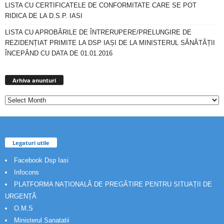
LISTA CU CERTIFICATELE DE CONFORMITATE CARE SE POT
RIDICA DE LA D.S.P. IASI
LISTA CU APROBĂRILE DE ÎNTRERUPERE/PRELUNGIRE DE
REZIDENȚIAT PRIMITE LA DSP IAȘI DE LA MINISTERUL SĂNĂTĂȚII
ÎNCEPÂND CU DATA DE 01.01.2016
Arhiva
anunturi
Arhiva anunturi
Legaturi utile
Facebook Dsp Iasi
Infocons
PLATFORMA NAȚIONALĂ DE PREGĂTIRE PENTRU SITUAȚII DE
URGENȚĂ
O.M.S
Ministerul Sanatatii