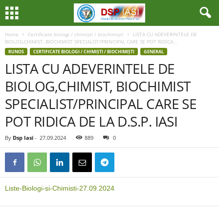
Home
Certificate biologi / chimiști / biochimiști
LISTA CU ADEVERINTELE DE
BIOLOG,CHIMIST, BIOCHIMIST SPECIALIST/PRINCIPAL CARE SE POT RIDICA...
RUNOS
CERTIFICATE BIOLOGI / CHIMIȘTI / BIOCHIMIȘTI
GENERAL
LISTA CU ADEVERINTELE DE
BIOLOG,CHIMIST, BIOCHIMIST
SPECIALIST/PRINCIPAL CARE SE
POT RIDICA DE LA D.S.P. IASI
By
Dsp Iasi
-
27.09.2024
889
0
Liste-Biologi-si-Chimisti-27.09.2024