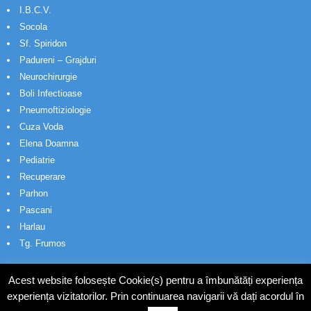
I.B.C.V.
Socola
Sf. Spiridon
Padureni – Grajduri
Neurochirurgie
Boli Infectioase
Pneumoftiziologie
Cuza Voda
Elena Doamna
Pediatrie
Recuperare
Parhon
Pascani
Harlau
Tg. Frumos
Acest website folosește Cookie(s) pentru a îmbunătăți experiența
experiența vizitatorilor. Prin continuarea navigarii vă dați acordul în