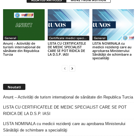
General
Certificate medici specialiști / primari
General
Anunț – Activități de
LISTA CU CERTIFICATELE
LISTA NOMINALA cu
turism internațional de
DE MEDIC SPECIALIST
medicii rezidenţi care au
sănătate din Republica
CARE SE POT RIDICA DE
aprobarea Ministerului
Turcia
LA D.S.P. IASI
Sănătăţii de schimbare a
specialităţi
Noutati
Anunț – Activități de turism internațional de sănătate din Republica Turcia
LISTA CU CERTIFICATELE DE MEDIC SPECIALIST CARE SE POT
RIDICA DE LA D.S.P. IASI
LISTA NOMINALA cu medicii rezidenţi care au aprobarea Ministerului
Sănătăţii de schimbare a specialităţi