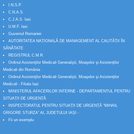
I.N.S.P.
C.N.A.S.
C.J.A.S. Iasi
U.M.F. Iasi
Guvernul Romaniei
AUTORITATEA NAȚIONALĂ DE MANAGEMENT AL CALITĂȚII ÎN
SĂNĂTATE
REGISTRUL C.M.R.
Ordinul Asistenţilor Medicali Generalişti, Moaşelor şi Asistenţilor
Medicali din România
Ordinul Asistenţilor Medicali Generalişti, Moaşelor şi Asistenţilor
Medicali - Filiala Iași
MINISTERUL AFACERILOR INTERNE - DEPARTAMENTUL PENTRU
SITUAȚII DE URGENȚĂ
INSPECTORATUL PENTRU SITUAȚII DE URGENȚĂ “MIHAIL
GRIGORE STURZA” AL JUDETULUI IAȘI -
Fii un exemplu