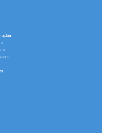
rajduri
ie
ase
logie
na