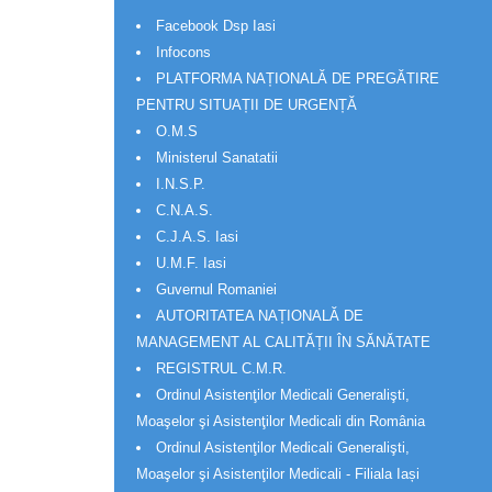
Facebook Dsp Iasi
Infocons
PLATFORMA NAȚIONALĂ DE PREGĂTIRE
PENTRU SITUAȚII DE URGENȚĂ
O.M.S
Ministerul Sanatatii
I.N.S.P.
C.N.A.S.
C.J.A.S. Iasi
U.M.F. Iasi
Guvernul Romaniei
AUTORITATEA NAȚIONALĂ DE
MANAGEMENT AL CALITĂȚII ÎN SĂNĂTATE
REGISTRUL C.M.R.
Ordinul Asistenţilor Medicali Generalişti,
Moaşelor şi Asistenţilor Medicali din România
Ordinul Asistenţilor Medicali Generalişti,
Moaşelor şi Asistenţilor Medicali - Filiala Iași