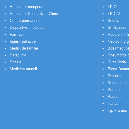
Ambulator recuperare
I.R.O.
Ambulator Specialitate Clinic
I.B.C.V.
Centre permanenta
Socola
Dispozitive medicale
Sf. Spiridon
Farmacii
Padureni – G
Ingrijiri paliative
Neurochirurg
Medici de familie
Boli Infectio
Paraclinic
Pneumoftizio
Spitale
Cuza Voda
Medicina muncii
Elena Doam
Pediatrie
Recuperare
Parhon
Pascani
Harlau
Tg. Frumos