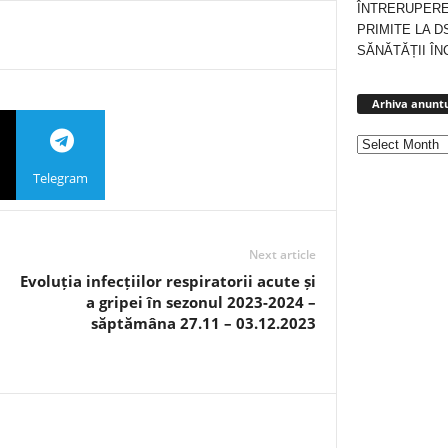
ÎNTRERUPERE
PRIMITE LA D
SĂNĂTĂȚII ÎN
Arhiva anuntu
Telegram
Next article
Evoluția infecțiilor respiratorii acute și
a gripei în sezonul 2023-2024 –
săptămâna 27.11 – 03.12.2023