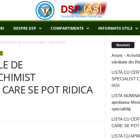
RI
DESPRE DSP
COMPARTIMENTE
INFORMATII UTILE
EVERINTELE DE BIOLOG,CHIMIST, BIOCHIMIST
Noutati
L
Anunț – Activită
LE DE
sănătate din Re
LISTA CU CER
CHIMIST
SPECIALIST C
 CARE SE POT RIDICA
IASI
LISTA NOMINALA
aprobarea Minis
specialităţi
LISTA CU CE
CARE SE POT R
LISTA CU APR