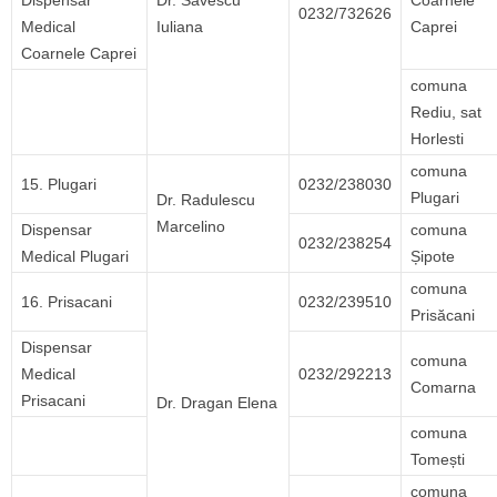
Dispensar
Dr. Savescu
Coarnele
0232/732626
Medical
Iuliana
Caprei
Coarnele Caprei
comuna
Rediu, sat
Horlesti
comuna
15. Plugari
0232/238030
Plugari
Dr. Radulescu
Marcelino
Dispensar
comuna
0232/238254
Medical Plugari
Șipote
comuna
16. Prisacani
0232/239510
Prisăcani
Dispensar
comuna
Medical
0232/292213
Comarna
Prisacani
Dr. Dragan Elena
comuna
Tomești
comuna