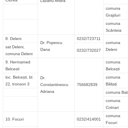
Ciurea
Lazanu Andra
comuna
Grajduri
comuna
Scânteia
8. Deleni
0232/723711
Dr. Popescu
comuna
sat Deleni,
Dana
Deleni
0232/732027
comuna Deleni
9. Hermamed
comuna
Belcesti
Belcești
loc. Belcești, bl.
comuna
Dr.
22, tronson 3
Bălțați
Constantinescu
756682839
Adriana
comuna Bal
comuna
Cotnari
comuna
10. Focuri
0232/414001
Focuri