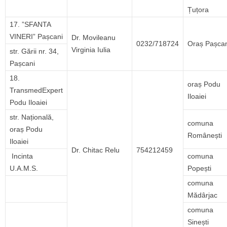
Țuțora
17. ”SFANTA
VINERI” Pașcani
Dr. Movileanu
0232/718724
Oraș Pașcan
Virginia Iulia
str. Gării nr. 34,
Pașcani
18.
oraș Podu
TransmedExpert
Iloaiei
Podu Iloaiei
str. Națională,
comuna
oraș Podu
Românești
Iloaiei
Dr. Chitac Relu
754212459
Incinta
comuna
U.A.M.S.
Popești
comuna
Mădârjac
comuna
Sinești