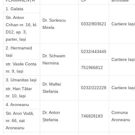
PERMANENȚĂ
CP
arondate
1. Galata
Str. Anton
Dr. Sorlescu
0332/803621
Cartiere Iași
Crihan nr. 16, bl.
Mirela
D12, ap. 3,
parter, Iași
2. Hermamed
0232/443445
Iași
Dr. Schwam
Cartiere Iași
Hermina
str. Vasile Conta
751966812
nr. 9, Iași
3. Umanitas Iași
Dr. Maftei
0232/222228
Cartiere Iași
str. Han Tătar
Stefania
nr. 10, Iași
4. Aroneanu
Dr. Anton
Comuna
Str. Aron Vodă,
746828183
Ștefania
Aroneanu
nr. 66, sat
Aroneanu