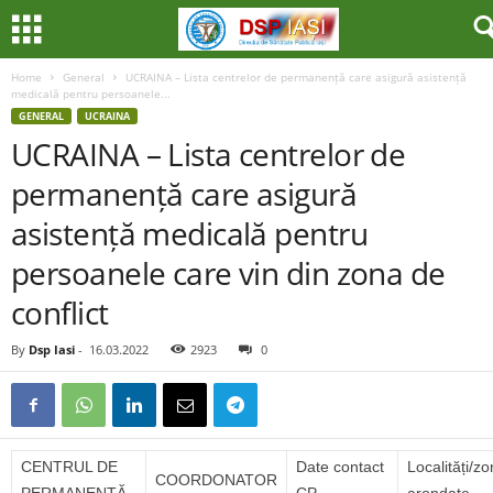
Home
General
UCRAINA – Lista centrelor de permanență care asigură asistență
medicală pentru persoanele...
GENERAL
UCRAINA
UCRAINA – Lista centrelor de
permanență care asigură
asistență medicală pentru
persoanele care vin din zona de
conflict
By
Dsp Iasi
-
16.03.2022
2923
0
CENTRUL DE
Date contact
Localități/z
COORDONATOR