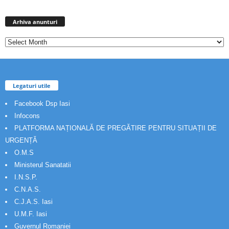
Arhiva
anunturi
Arhiva anunturi
Legaturi utile
Facebook Dsp Iasi
Infocons
PLATFORMA NAȚIONALĂ DE PREGĂTIRE PENTRU SITUAȚII DE
URGENȚĂ
O.M.S
Ministerul Sanatatii
I.N.S.P.
C.N.A.S.
C.J.A.S. Iasi
U.M.F. Iasi
Guvernul Romaniei