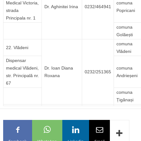
Medical Victoria,
comuna
Dr. Aghinitei Irina
0232/464941
strada
Popricani
Principala nr. 1
comuna
Golăești
comuna
22. Vlădeni
Vlădeni
Dispensar
medical Vlădeni,
Dr. Ioan Diana
comuna
0232/251365
str. Principală nr.
Roxana
Andrieșeni
67
comuna
Țigănași