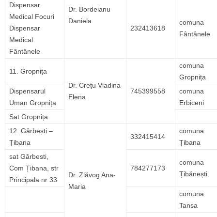
Dispensar
Dr. Bordeianu
Medical Focuri
Daniela
comuna
Dispensar
232413618
Fântânele
Medical
Fântânele
comuna
11. Gropnița
Gropnița
Dr. Crețu Vladina
Dispensarul
745399558
comuna
Elena
Uman Gropnița
Erbiceni
Sat Gropnița
12. Gârbești –
comuna
332415414
Țibana
Țibana
sat Gârbesti,
comuna
Com Țibana, str
784277173
Țibănești
Dr. Zlăvog Ana-
Principala nr 33
Maria
comuna
Tansa