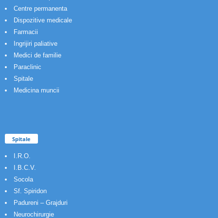
Centre permanenta
Dispozitive medicale
Farmacii
Ingrijiri paliative
Medici de familie
Paraclinic
Spitale
Medicina muncii
Spitale
I.R.O.
I.B.C.V.
Socola
Sf. Spiridon
Padureni – Grajduri
Neurochirurgie