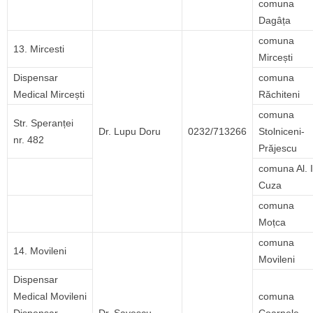
comuna
Dagâța
comuna
13. Mircesti
Mircești
Dispensar
comuna
Medical Mircești
Răchiteni
comuna
Str. Speranței
Dr. Lupu Doru
0232/713266
Stolniceni-
nr. 482
Prăjescu
comuna Al. I
Cuza
comuna
Moțca
comuna
14. Movileni
Movileni
Dispensar
Medical Movileni
comuna