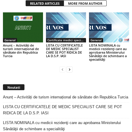
RELATED ARTICLES
MORE FROM AUTHOR
General
Certificate medici specialiști / primari
General
Anunț – Activități de
LISTA CU CERTIFICATELE
LISTA NOMINALA cu
turism internațional de
DE MEDIC SPECIALIST
medicii rezidenţi care au
sănătate din Republica
CARE SE POT RIDICA DE
aprobarea Ministerului
Turcia
LA D.S.P. IASI
Sănătăţii de schimbare a
specialităţi
Noutati
Anunț – Activități de turism internațional de sănătate din Republica Turcia
LISTA CU CERTIFICATELE DE MEDIC SPECIALIST CARE SE POT
RIDICA DE LA D.S.P. IASI
LISTA NOMINALA cu medicii rezidenţi care au aprobarea Ministerului
Sănătăţii de schimbare a specialităţi