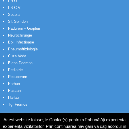
I.R.O.
I.B.C.V.
Socola
Sf. Spiridon
Padureni – Grajduri
Neurochirurgie
Boli Infectioase
Pneumoftiziologie
Cuza Voda
Elena Doamna
Pediatrie
Recuperare
Parhon
Pascani
Harlau
Tg. Frumos
Acest website folosește Cookie(s) pentru a îmbunătăți experiența
experiența vizitatorilor. Prin continuarea navigarii vă dați acordul în