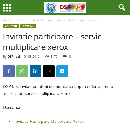
Home
Achiziții
Invitatie participare – servicii multiplicare xerox
ACHIZIȚII
GENERAL
Invitatie participare – servicii
multiplicare xerox
By
DSP Iasi
-
04.03.2019
1179
0
DSP Iasi invita operatorii economici sa depuna oferte pentru
achizitia de servicii multiplicare xerox.
Descarca:
Invitatie Participare Multiplicare Xerox