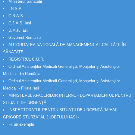
Ministerul Sanatatii
I.N.S.P.
C.N.A.S.
C.J.A.S. Iasi
U.M.F. Iasi
Guvernul Romaniei
AUTORITATEA NAȚIONALĂ DE MANAGEMENT AL CALITĂȚII ÎN
SĂNĂTATE
REGISTRUL C.M.R.
Ordinul Asistenţilor Medicali Generalişti, Moaşelor şi Asistenţilor
Medicali din România
Ordinul Asistenţilor Medicali Generalişti, Moaşelor şi Asistenţilor
Medicali - Filiala Iași
MINISTERUL AFACERILOR INTERNE - DEPARTAMENTUL PENTRU
SITUAȚII DE URGENȚĂ
INSPECTORATUL PENTRU SITUAȚII DE URGENȚĂ “MIHAIL
GRIGORE STURZA” AL JUDETULUI IAȘI -
Fii un exemplu