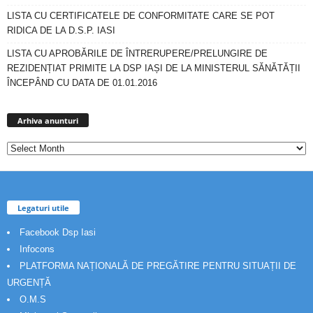
LISTA CU CERTIFICATELE DE CONFORMITATE CARE SE POT
RIDICA DE LA D.S.P. IASI
LISTA CU APROBĂRILE DE ÎNTRERUPERE/PRELUNGIRE DE
REZIDENȚIAT PRIMITE LA DSP IAȘI DE LA MINISTERUL SĂNĂTĂȚII
ÎNCEPÂND CU DATA DE 01.01.2016
Arhiva
anunturi
Arhiva anunturi
Legaturi utile
Facebook Dsp Iasi
Infocons
PLATFORMA NAȚIONALĂ DE PREGĂTIRE PENTRU SITUAȚII DE
URGENȚĂ
O.M.S