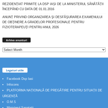
REZIDENȚIAT PRIMITE LA DSP IAȘI DE LA MINISTERUL SĂNĂTĂȚII
ÎNCEPÂND CU DATA DE 01.01.2016
ANUNȚ PRIVIND ORGANIZAREA ŞI DESFĂŞURAREA EXAMENULUI
DE OBŢINERE A GRADELOR PROFESIONALE PENTRU
FIZIOTERAPEUŢI PENTRU ANUL 2026
Arhiva
anunturi
Arhiva anunturi
Legaturi utile
Facebook Dsp Iasi
Infocons
PLATFORMA NAȚIONALĂ DE PREGĂTIRE PENTRU SITUAȚII DE
URGENȚĂ
O.M.S
Ministerul Sanatatii