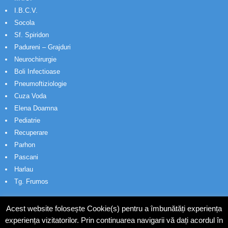
I.B.C.V.
Socola
Sf. Spiridon
Padureni – Grajduri
Neurochirurgie
Boli Infectioase
Pneumoftiziologie
Cuza Voda
Elena Doamna
Pediatrie
Recuperare
Parhon
Pascani
Harlau
Tg. Frumos
Acest website folosește Cookie(s) pentru a îmbunătăți experiența
experiența vizitatorilor. Prin continuarea navigarii vă dați acordul în