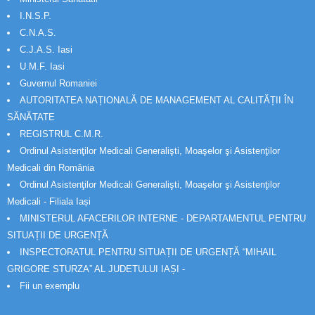
I.N.S.P.
C.N.A.S.
C.J.A.S. Iasi
U.M.F. Iasi
Guvernul Romaniei
AUTORITATEA NAȚIONALĂ DE MANAGEMENT AL CALITĂȚII ÎN
SĂNĂTATE
REGISTRUL C.M.R.
Ordinul Asistenţilor Medicali Generalişti, Moaşelor şi Asistenţilor
Medicali din România
Ordinul Asistenţilor Medicali Generalişti, Moaşelor şi Asistenţilor
Medicali - Filiala Iași
MINISTERUL AFACERILOR INTERNE - DEPARTAMENTUL PENTRU
SITUAȚII DE URGENȚĂ
INSPECTORATUL PENTRU SITUAȚII DE URGENȚĂ “MIHAIL
GRIGORE STURZA” AL JUDETULUI IAȘI -
Fii un exemplu