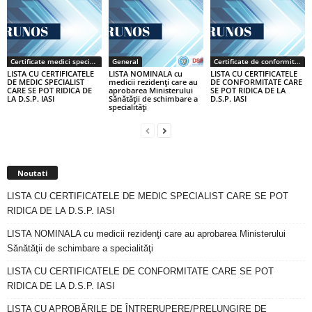
Certificate medici specialiști / primari
General
Certificate de conformitate
LISTA CU CERTIFICATELE
LISTA NOMINALA cu
LISTA CU CERTIFICATELE
DE MEDIC SPECIALIST
medicii rezidenţi care au
DE CONFORMITATE CARE
CARE SE POT RIDICA DE
aprobarea Ministerului
SE POT RIDICA DE LA
LA D.S.P. IASI
Sănătăţii de schimbare a
D.S.P. IASI
specialităţi
Noutati
LISTA CU CERTIFICATELE DE MEDIC SPECIALIST CARE SE POT
RIDICA DE LA D.S.P. IASI
LISTA NOMINALA cu medicii rezidenţi care au aprobarea Ministerului
Sănătăţii de schimbare a specialităţi
LISTA CU CERTIFICATELE DE CONFORMITATE CARE SE POT
RIDICA DE LA D.S.P. IASI
LISTA CU APROBĂRILE DE ÎNTRERUPERE/PRELUNGIRE DE