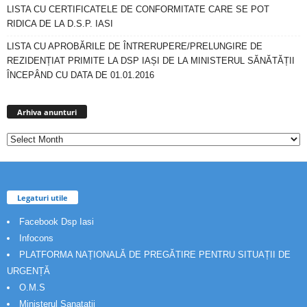
LISTA CU CERTIFICATELE DE CONFORMITATE CARE SE POT
RIDICA DE LA D.S.P. IASI
LISTA CU APROBĂRILE DE ÎNTRERUPERE/PRELUNGIRE DE
REZIDENȚIAT PRIMITE LA DSP IAȘI DE LA MINISTERUL SĂNĂTĂȚII
ÎNCEPÂND CU DATA DE 01.01.2016
Arhiva
anunturi
Arhiva anunturi
Legaturi utile
Facebook Dsp Iasi
Infocons
PLATFORMA NAȚIONALĂ DE PREGĂTIRE PENTRU SITUAȚII DE
URGENȚĂ
O.M.S
Ministerul Sanatatii