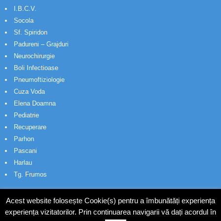
I.B.C.V.
Socola
Sf. Spiridon
Padureni – Grajduri
Neurochirurgie
Boli Infectioase
Pneumoftiziologie
Cuza Voda
Elena Doamna
Pediatrie
Recuperare
Parhon
Pascani
Harlau
Tg. Frumos
Acest website folosește Cookie(s) pentru a îmbunătăți experiența
experiența vizitatorilor. Prin continuarea navigarii vă dați acordul în