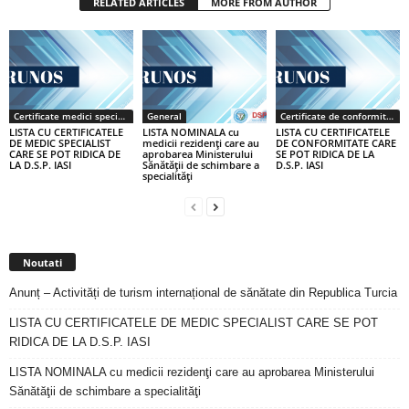
RELATED ARTICLES
MORE FROM AUTHOR
Certificate medici specialiști / primari
General
Certificate de conformitate
LISTA CU CERTIFICATELE
LISTA NOMINALA cu
LISTA CU CERTIFICATELE
DE MEDIC SPECIALIST
medicii rezidenţi care au
DE CONFORMITATE CARE
CARE SE POT RIDICA DE
aprobarea Ministerului
SE POT RIDICA DE LA
LA D.S.P. IASI
Sănătăţii de schimbare a
D.S.P. IASI
specialităţi
Noutati
Anunț – Activități de turism internațional de sănătate din Republica Turcia
LISTA CU CERTIFICATELE DE MEDIC SPECIALIST CARE SE POT
RIDICA DE LA D.S.P. IASI
LISTA NOMINALA cu medicii rezidenţi care au aprobarea Ministerului
Sănătăţii de schimbare a specialităţi