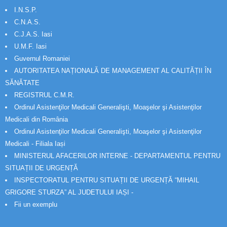
I.N.S.P.
C.N.A.S.
C.J.A.S. Iasi
U.M.F. Iasi
Guvernul Romaniei
AUTORITATEA NAȚIONALĂ DE MANAGEMENT AL CALITĂȚII ÎN
SĂNĂTATE
REGISTRUL C.M.R.
Ordinul Asistenţilor Medicali Generalişti, Moaşelor şi Asistenţilor
Medicali din România
Ordinul Asistenţilor Medicali Generalişti, Moaşelor şi Asistenţilor
Medicali - Filiala Iași
MINISTERUL AFACERILOR INTERNE - DEPARTAMENTUL PENTRU
SITUAȚII DE URGENȚĂ
INSPECTORATUL PENTRU SITUAȚII DE URGENȚĂ “MIHAIL
GRIGORE STURZA” AL JUDETULUI IAȘI -
Fii un exemplu