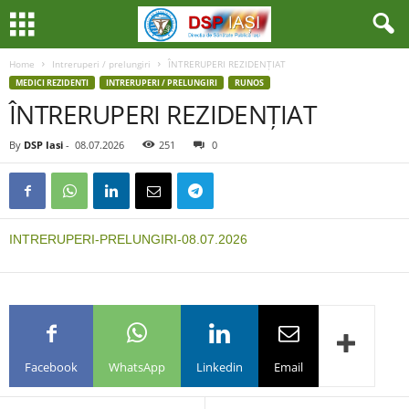
Home
Intreruperi / prelungiri
ÎNTRERUPERI REZIDENȚIAT
MEDICI REZIDENTI
INTRERUPERI / PRELUNGIRI
RUNOS
ÎNTRERUPERI REZIDENȚIAT
By
DSP Iasi
-
08.07.2026
251
0
INTRERUPERI-PRELUNGIRI-08.07.2026
Facebook
WhatsApp
Linkedin
Email