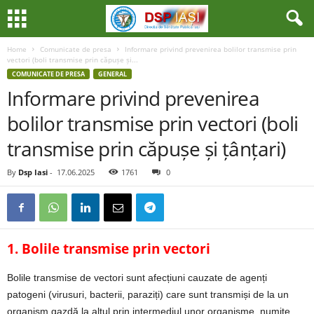
Home
Comunicate de presa
Informare privind prevenirea bolilor transmise prin
vectori (boli transmise prin căpușe și...
COMUNICATE DE PRESA
GENERAL
Informare privind prevenirea
bolilor transmise prin vectori (boli
transmise prin căpușe și țânțari)
By
Dsp Iasi
-
17.06.2025
1761
0
1. Bolile transmise prin vectori
Bolile transmise de vectori sunt afecțiuni cauzate de agenți
patogeni (virusuri, bacterii, paraziți) care sunt transmiși de la un
organism gazdă la altul prin intermediul unor organisme, numite