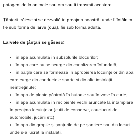
patogeni de la animale sau om sau îi transmit acestora.
Țânțarii trăiesc și se dezvoltă în preajma noastră, unde îi întâlnim
fie sub forma de larve (ouă), fie sub forma adultă.
Larvele de țânțari se găsesc:
în apa acumulată în subsolurile blocurilor;
în apa care nu se scurge din canalizarea înfundată;
în bălțile care se formează în apropierea locuințelor din apa
care curge din conductele sparte și din alte instalații
neîntreținute;
în apa de ploaie păstrată în butoaie sau în vase în curte;
în apa acumulată în recipiente vechi aruncate la întâmplare
în preajma locuințelor (cutii de conserve, cauciucuri de
automobile, jucării etc);
în apa din gropile și șanțurile de pe șantiere sau din locuri
unde s-a lucrat la instalații.