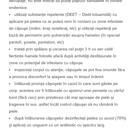
decupaje; nu este indicat să putați papuci/ sandalele în zonele
endemice.
utilizați substanțe repelente (DEET – Dietil toluamidă) cu
aplicare pe pielea ce ar putea veni în contact cu zone infestate
de căpuşe (mâini, braţ–antebraţ, etc) şi utilizați repelenţi pe
bază de permetrin prin pulverizări asupra hainelor (în special
pantofi, şosete, pantaloni, etc).
tratați prin spălare şi uscarea cel puţin 1 h cu aer cald/
fierbinte hainele folosite afară după activităţi desfășurate în
zone cu potenţial de infestare cu căpușe.
inspectați corpul cu atenţie; căpuşele se pot fixa oriunde făra
a provoca disconfort la ataşare sau în timpul hrănirii.
înlăturați prompt căpuşele în cazul în care sunt găsite pe
corp; acestea vor fi înlăturate cu ajutorul unei pensete cu vârful
bont (fără cioc) prin prinderea cât mai aproape de piele şi
tragerea în sus, astfel încât rostrul căpuşei să nu rămână în
piele.
după înlăturarea căpuşelor dezinfectați pielea cu acool (70%)
şi aplicați un unguent cu un antibiotic cu spectru larg.