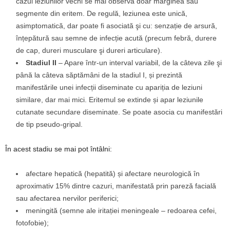
cazul leziunilor vechi se mai observă doar marginea sau
segmente din eritem. De regulă, leziunea este unică,
asimptomatică, dar poate fi asociată şi cu: senzație de arsură,
înțepătură sau semne de infecție acută (precum febră, durere
de cap, dureri musculare şi dureri articulare).
Stadiul II
– Apare într-un interval variabil, de la câteva zile şi
până la câteva săptămâni de la stadiul I, și prezintă
manifestările unei infecții diseminate cu apariția de leziuni
similare, dar mai mici. Eritemul se extinde și apar leziunile
cutanate secundare diseminate. Se poate asocia cu manifestări
de tip pseudo-gripal.
În acest stadiu se mai pot întâlni:
afectare hepatică (hepatită) și afectare neurologică în
aproximativ 15% dintre cazuri, manifestată prin pareză facială
sau afectarea nervilor periferici;
meningită (semne ale iritației meningeale – redoarea cefei,
fotofobie);