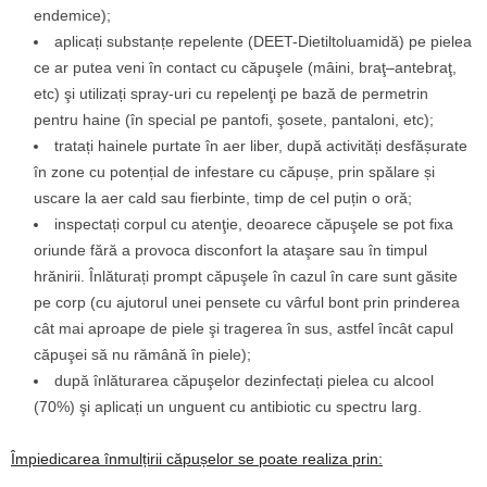
endemice);
aplicați substanțe repelente (DEET-Dietiltoluamidă) pe pielea
ce ar putea veni în contact cu căpuşele (mâini, braţ–antebraţ,
etc) şi utilizați spray-uri cu repelenţi pe bază de permetrin
pentru haine (în special pe pantofi, şosete, pantaloni, etc);
tratați hainele purtate în aer liber, după activități desfășurate
în zone cu potențial de infestare cu căpușe, prin spălare și
uscare la aer cald sau fierbinte, timp de cel puțin o oră;
inspectați corpul cu atenţie, deoarece căpuşele se pot fixa
oriunde fără a provoca disconfort la ataşare sau în timpul
hrănirii. Înlăturați prompt căpuşele în cazul în care sunt găsite
pe corp (cu ajutorul unei pensete cu vârful bont prin prinderea
cât mai aproape de piele şi tragerea în sus, astfel încât capul
căpuşei să nu rămână în piele);
după înlăturarea căpuşelor dezinfectați pielea cu alcool
(70%) şi aplicați un unguent cu antibiotic cu spectru larg.
Împiedicarea înmulțirii căpușelor se poate realiza prin: