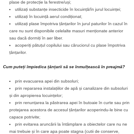
plase de protecție la ferestre/uși;
utilizați substanțe insecticide în locuință/în jurul locuinței;
utilizați în locuință aerul condiționat;
utilizați plase împotriva țânțarilor în jurul paturilor în cazul în
care nu sunt disponibile celelalte masuri menționate anterior
sau dacă dormiți în aer liber.
acoperiți pătuțul copilului sau căruciorul cu plase împotriva
țânțarilor.
Cum puteți împiedica țânțarii să se înmulțească în preajmă?
prin evacuarea apei din subsoluri;
prin repararea instalațiilor de apă și canalizare din subsoluri
și din apropierea locuințelor;
prin renunțarea la păstrarea apei în butoaie în curte sau prin
protejarea acestora de accesul țânțarilor acoperindu-le bine cu
capace potrivite;
prin evitarea aruncării la întâmplare a obiectelor care nu ne
mai trebuie și în care apa poate stagna (cutii de conserve,