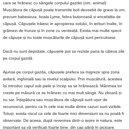
care se hrănesc cu sângele corpului gazdei (om, animal).
Mușcătura de căpușă poate transmite boli deosebit de grave la om,
precum babesioza, boala Lyme, febra butonoasă si encefalita de
căpușă. Căpușele trăiesc in apropierea solului, în ierburi înalte, în
grămezi de frunze și în zone cu verdeață. Exista mai multe specii
de căpușe și nu toate mușcăturile de căpușă sunt periculoase.
Dacă nu sunt depistate, căpușele pot sa reziste pana la câteva zile
pe corpul gazdă.
Ajunse pe corpul gazda, căpușele prefera sa migreze spre zona
axilară, inghinală sau la nivelul scalpului. Prin mușcătură, acestea
își introduc capul sub piele și încep sa se hrănească. Mărimea lor
creste pe măsură ce se hrănesc cu mai mult sânge. Nu zboară și
nu sar. Înțepătura sau mușcătura de căpușă sunt ușor de
recunoscut, pentru ca în cele mai multe dintre cazuri sunt vizibile.
Totuși, exista riscul ca cele de foarte mici dimensiuni sa nu poată fi
observate. De aceea, după revenirea dintr-o ieșire in natura, este
important sa vă verificați foarte bine, din cap până în picioare.