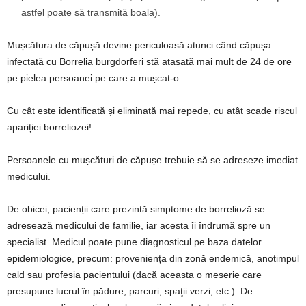
astfel poate să transmită boala).
Mușcătura de căpușă devine periculoasă atunci când căpușa
infectată cu Borrelia burgdorferi stă atașată mai mult de 24 de ore
pe pielea persoanei pe care a mușcat-o.
Cu cât este identificată și eliminată mai repede, cu atât scade riscul
apariției borreliozei!
Persoanele cu mușcături de căpușe trebuie să se adreseze imediat
medicului.
De obicei, pacienții care prezintă simptome de borrelioză se
adresează medicului de familie, iar acesta îi îndrumă spre un
specialist. Medicul poate pune diagnosticul pe baza datelor
epidemiologice, precum: proveniența din zonă endemică, anotimpul
cald sau profesia pacientului (dacă aceasta o meserie care
presupune lucrul în pădure, parcuri, spaţii verzi, etc.). De