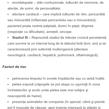
encefalopatie – stări confuzionale, tulburări de memorie, de
atenție, de somn, de personalitate;
afectare cardiacă – care implică tulburări de ritm, pericardită
sau miocardită (inflamația pericardului sau a miocardului);
pacientul poate resimți palpitații, dureri în piept, dispnee
(respirație cu dificultate), amețeli, sincope.
Stadiul III –
Reprezintă stadiul de infecție cronică persistentă
care survine la un interval lung de la debutul bolii (luni, ani) și se
caracterizează prin suferință multiorganică (afectare
neurologică, cardiacă, hepatică, pulmonară, oftalmologică).
Factori de risc
petrecerea timpului în zonele împădurite sau cu iarbă înaltă;
pielea expusă (căpuşele se pot ataşa cu uşurinţă în zona
încheieturilor şi acolo unde pielea este mai subţire şi
neacoperită de haine);
prezența animalelor de companie (în special, câinii şi pisicile
pot fi mușcate de căpușe, apoi insecta migrează la stăpân şi