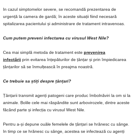
In cazul simptomelor severe, se recomandă prezentarea de
urgență la camera de gardă; în aceste situații fiind necesară
spitalizarea pacientului și administrare de tratament intravenoas.
Cum putem preveni infectarea cu virusul West Nile?
Cea mai simplă metoda de tratament este
prevenirea
infectării
prin evitarea înțepăturilor de țânțar și prin împiedicarea
țânțarilor să se înmulțească în preajma noastră.
Ce trebuie sa știți despre țânțari?
Țânțarii transmit agenți patogeni care produc îmbolnăviri la om si la
animale. Bolile cele mai răspândite sunt arbovirozele, dintre aceste
făcând parte și infecția cu virusul West Nile.
Pentru a-și depune ouăle femelele de țânțari se hrănesc cu sânge.
In timp ce se hrănesc cu sânge, acestea se infectează cu agenți