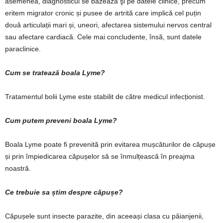
asemenea, diagnosticul se bazează şi pe datele clinice, precum
eritem migrator cronic și pusee de artrită care implică cel puțin
două articulații mari și, uneori, afectarea sistemului nervos central
sau afectare cardiacă. Cele mai concludente, însă, sunt datele
paraclinice.
Cum se tratează boala Lyme?
Tratamentul bolii Lyme este stabilit de către medicul infecționist.
Cum putem preveni boala Lyme?
Boala Lyme poate fi prevenită prin evitarea mușcăturilor de căpușe
și prin împiedicarea căpușelor să se înmulțească în preajma
noastră.
Ce trebuie sa știm despre căpușe?
Căpușele sunt insecte parazite, din aceeași clasa cu păianjenii,