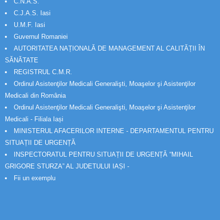
C.N.A.S.
C.J.A.S. Iasi
U.M.F. Iasi
Guvernul Romaniei
AUTORITATEA NAȚIONALĂ DE MANAGEMENT AL CALITĂȚII ÎN
SĂNĂTATE
REGISTRUL C.M.R.
Ordinul Asistenţilor Medicali Generalişti, Moaşelor şi Asistenţilor
Medicali din România
Ordinul Asistenţilor Medicali Generalişti, Moaşelor şi Asistenţilor
Medicali - Filiala Iași
MINISTERUL AFACERILOR INTERNE - DEPARTAMENTUL PENTRU
SITUAȚII DE URGENȚĂ
INSPECTORATUL PENTRU SITUAȚII DE URGENȚĂ “MIHAIL
GRIGORE STURZA” AL JUDETULUI IAȘI -
Fii un exemplu