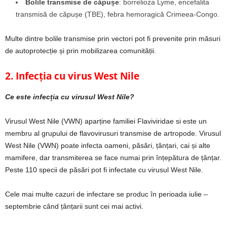
Bolile transmise de căpușe
: borrelioza Lyme, encefalita
transmisă de căpușe (TBE), febra hemoragică Crimeea-Congo.
Multe dintre bolile transmise prin vectori pot fi prevenite prin măsuri
de autoprotecție și prin mobilizarea comunității.
2. Infecția cu virus West Nile
Ce este infecția cu virusul West Nile?
Virusul West Nile (VWN) aparține familiei Flaviviridae si este un
membru al grupului de flavovirusuri transmise de artropode. Virusul
West Nile (VWN) poate infecta oameni, păsări, țânțari, cai și alte
mamifere, dar transmiterea se face numai prin înțepătura de țânțar.
Peste 110 specii de păsări pot fi infectate cu virusul West Nile.
Cele mai multe cazuri de infectare se produc în perioada iulie –
septembrie când țânțarii sunt cei mai activi.