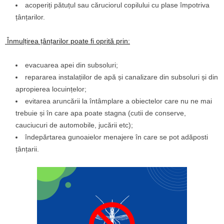
acoperiți pătuțul sau căruciorul copilului cu plase împotriva
țânțarilor.
Înmulțirea țânțarilor poate fi oprită prin:
evacuarea apei din subsoluri;
repararea instalațiilor de apă și canalizare din subsoluri și din
apropierea locuințelor;
evitarea aruncării la întâmplare a obiectelor care nu ne mai
trebuie și în care apa poate stagna (cutii de conserve,
cauciucuri de automobile, jucării etc);
îndepărtarea gunoaielor menajere în care se pot adăposti
țânțarii.