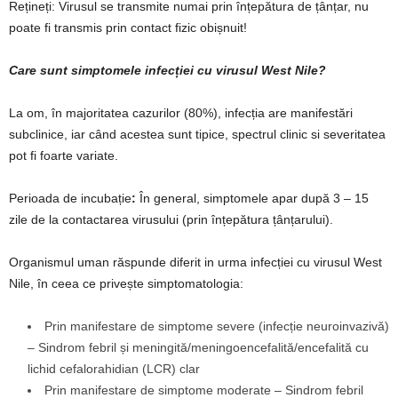
Rețineți: Virusul se transmite numai prin înțepătura de țânțar, nu
poate fi transmis prin contact fizic obișnuit!
Care sunt simptomele infecției cu virusul West Nile?
La om, în majoritatea cazurilor (80%), infecția are manifestări
subclinice, iar când acestea sunt tipice, spectrul clinic si severitatea
pot fi foarte variate.
Perioada de incubație
:
În general, simptomele apar după 3 – 15
zile de la contactarea virusului (prin înțepătura țânțarului).
Organismul uman răspunde diferit in urma infecției cu virusul West
Nile, în ceea ce privește simptomatologia:
Prin manifestare de simptome severe (infecție neuroinvazivă)
– Sindrom febril și meningită/meningoencefalită/encefalită cu
lichid cefalorahidian (LCR) clar
Prin manifestare de simptome moderate – Sindrom febril