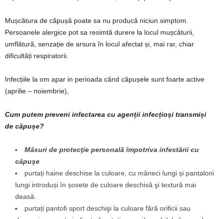
Mușcătura de căpușă poate sa nu producă niciun simptom.
Persoanele alergice pot sa resimtă durere la locul mușcăturii,
umflătură, senzație de arsura în locul afectat și, mai rar, chiar
dificultăți respiratorii.
Infecțiile la om apar in perioada când căpușele sunt foarte active
(aprilie – noiembrie),
Cum putem preveni infectarea cu agenții infecțioși transmiși
de căpușe?
Măsuri de protecţie personală împotriva infestării cu
căpuşe
purtați haine deschise la culoare, cu mâneci lungi și pantaloni
lungi introduși în șosete de culoare deschisă şi textură mai
deasă.
purtați pantofi sport deschişi la culoare fără orificii sau