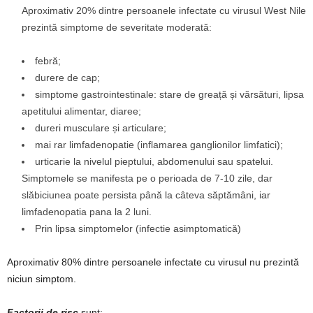
Aproximativ 20% dintre persoanele infectate cu virusul West Nile
prezintă simptome de severitate moderată:
febră;
durere de cap;
simptome gastrointestinale: stare de greață și vărsături, lipsa
apetitului alimentar, diaree;
dureri musculare și articulare;
mai rar limfadenopatie (inflamarea ganglionilor limfatici);
urticarie la nivelul pieptului, abdomenului sau spatelui.
Simptomele se manifesta pe o perioada de 7-10 zile, dar
slăbiciunea poate persista până la câteva săptămâni, iar
limfadenopatia pana la 2 luni.
Prin lipsa simptomelor (infectie asimptomatică)
Aproximativ 80% dintre persoanele infectate cu virusul nu prezintă
niciun simptom.
Factorii de risc
sunt: