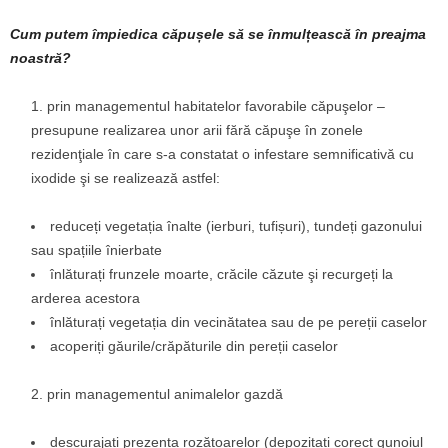
Cum putem împiedica căpușele să se înmulțească în preajma
noastră?
prin managementul habitatelor favorabile căpuşelor –
presupune realizarea unor arii fără căpuşe în zonele
rezidenţiale în care s-a constatat o infestare semnificativă cu
ixodide şi se realizează astfel:
reduceți vegetația înalte (ierburi, tufișuri), tundeți gazonului
sau spațiile înierbate
înlăturați frunzele moarte, crăcile căzute şi recurgeți la
arderea acestora
înlăturați vegetația din vecinătatea sau de pe pereții caselor
acoperiți găurile/crăpăturile din pereții caselor
prin managementul animalelor gazdă
descurajați prezența rozătoarelor (depozitați corect gunoiul