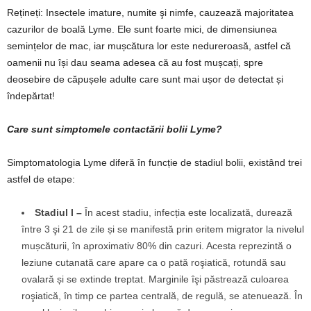
Rețineți: Insectele imature, numite şi nimfe, cauzează majoritatea
cazurilor de boală Lyme. Ele sunt foarte mici, de dimensiunea
semințelor de mac, iar mușcătura lor este nedureroasă, astfel că
oamenii nu își dau seama adesea că au fost mușcați, spre
deosebire de căpușele adulte care sunt mai ușor de detectat și
îndepărtat!
Care sunt simptomele contactării bolii Lyme?
Simptomatologia Lyme diferă în funcție de stadiul bolii, existând trei
astfel de etape:
Stadiul I –
În acest stadiu, infecția este localizată, durează
între 3 şi 21 de zile și se manifestă prin eritem migrator la nivelul
mușcăturii, în aproximativ 80% din cazuri. Acesta reprezintă o
leziune cutanată care apare ca o pată roşiatică, rotundă sau
ovalară și se extinde treptat. Marginile îşi păstrează culoarea
roşiatică, în timp ce partea centrală, de regulă, se atenuează. În