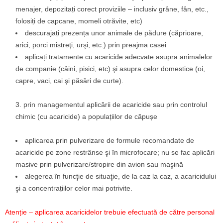
menajer, depozitați corect proviziile – inclusiv grâne, fân, etc.,
folosiți de capcane, momeli otrăvite, etc)
descurajați prezența unor animale de pădure (căprioare,
arici, porci mistreţi, urşi, etc.) prin preajma casei
aplicați tratamente cu acaricide adecvate asupra animalelor
de companie (câini, pisici, etc) şi asupra celor domestice (oi,
capre, vaci, cai şi păsări de curte).
prin managementul aplicării de acaricide sau prin controlul
chimic (cu acaricide) a populațiilor de căpușe
aplicarea prin pulverizare de formule recomandate de
acaricide pe zone restrânse şi în microfocare; nu se fac aplicări
masive prin pulverizare/stropire din avion sau maşină
alegerea în funcţie de situaţie, de la caz la caz, a acaricidului
şi a concentrațiilor celor mai potrivite.
Atenție – aplicarea acaricidelor trebuie efectuată de către personal