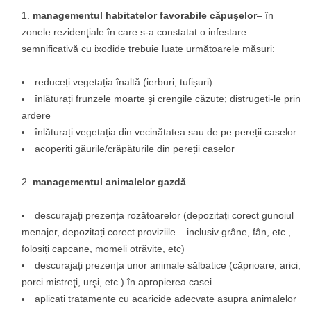
managementul habitatelor favorabile căpuşelor
– în
zonele rezidenţiale în care s-a constatat o infestare
semnificativă cu ixodide trebuie luate următoarele măsuri:
reduceți vegetația înaltă (ierburi, tufișuri)
înlăturați frunzele moarte şi crengile căzute; distrugeți-le prin
ardere
înlăturați vegetația din vecinătatea sau de pe pereții caselor
acoperiți găurile/crăpăturile din pereții caselor
managementul animalelor gazdă
descurajați prezența rozătoarelor (depozitați corect gunoiul
menajer, depozitați corect proviziile – inclusiv grâne, fân, etc.,
folosiți capcane, momeli otrăvite, etc)
descurajați prezența unor animale sălbatice (căprioare, arici,
porci mistreţi, urşi, etc.) în apropierea casei
aplicați tratamente cu acaricide adecvate asupra animalelor