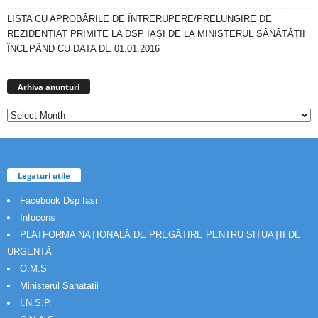
LISTA CU APROBĂRILE DE ÎNTRERUPERE/PRELUNGIRE DE
REZIDENȚIAT PRIMITE LA DSP IAȘI DE LA MINISTERUL SĂNĂTĂȚII
ÎNCEPÂND CU DATA DE 01.01.2016
Arhiva
anunturi
Arhiva anunturi
Legaturi utile
Facebook Dsp Iasi
Infocons
PLATFORMA NAȚIONALĂ DE PREGĂTIRE PENTRU SITUAȚII DE
URGENȚĂ
O.M.S
Ministerul Sanatatii
I.N.S.P.