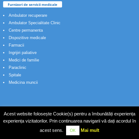
Furnizori de servicii medicale
Ambulator recuperare
Ambulator Specialitate Clinic
Centre permanenta
Dispozitive medicale
Farmacii
Ingrijiri paliative
Medici de familie
Paraclinic
Spitale
Medicina muncii
Spitale
Acest website folosește Cookie(s) pentru a îmbunătăți experiența
experiența vizitatorilor. Prin continuarea navigarii vă dați acordul în
I.R.O.
acest sens.
Mai mult
OK
I.B.C.V.