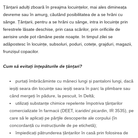
Țânțarii adulți zboară în preajma locuințelor, mai ales dimineața
devreme sau în amurg, căutând posibilitatea de a se hrăni cu
sânge. Țânțarii, pentru a se hrăni cu sânge, intra in locuințe prin
ferestrele lăsate deschise, prin casa scărilor, prin orificiile de
aerisire unde pot rămâne peste noapte. In timpul zilei se
adăpostesc în locuințe, subsoluri, poduri, cotețe, grajduri, magazii,
frunzișul copacilor.
Cum să evitați înțepăturile de țânțari?
purtați îmbrăcăminte cu mâneci lungi și pantaloni lungi, dacă
ieșiți seara din locuințe sau ieșiți seara în parc la plimbare sau
când mergeți în pădure, la pescuit, în Deltă;
utilizați substanțe chimice repelente împotriva țânțarilor
comercializate în farmacii (DEET, icaridin/ picardin, IR 3535), pe
care să le aplicați pe părţile descoperite ale corpului (în
concordanță cu instrucțiunile de pe etichetă);
împiedicați pătrunderea țânțarilor în casă prin folosirea de