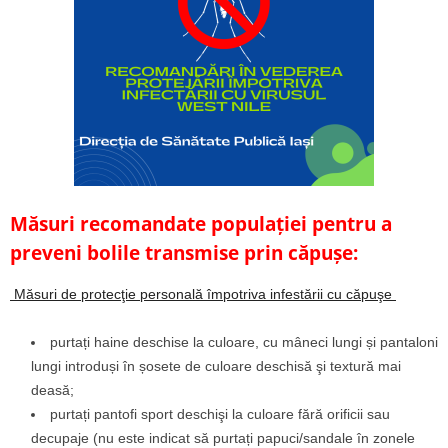
Măsuri recomandate populației pentru a
preveni bolile transmise prin căpușe:
Măsuri de protecţie personală împotriva infestării cu căpuşe
purtați haine deschise la culoare, cu mâneci lungi și pantaloni
lungi introduși în șosete de culoare deschisă şi textură mai
deasă;
purtați pantofi sport deschişi la culoare fără orificii sau
decupaje (nu este indicat să purtați papuci/sandale în zonele