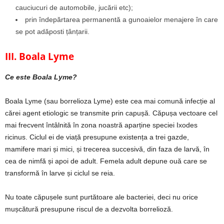
cauciucuri de automobile, jucării etc);
prin îndepărtarea permanentă a gunoaielor menajere în care
se pot adăposti țânțarii.
III. Boala Lyme
Ce este Boala Lyme?
Boala Lyme (sau borrelioza Lyme) este cea mai comună infecție al
cărei agent etiologic se transmite prin capușă. Căpușa vectoare cel
mai frecvent întâlnită în zona noastră aparține speciei Ixodes
ricinus. Ciclul ei de viață presupune existența a trei gazde,
mamifere mari și mici, și trecerea succesivă, din faza de larvă, în
cea de nimfă și apoi de adult. Femela adult depune ouă care se
transformă în larve și ciclul se reia.
Nu toate căpușele sunt purtătoare ale bacteriei, deci nu orice
mușcătură presupune riscul de a dezvolta borrelioză.