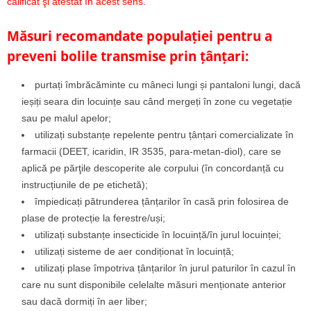
calificat şi atestat în acest sens.
Măsuri recomandate populației pentru a
preveni bolile transmise prin țânțari:
purtați îmbrăcăminte cu mâneci lungi și pantaloni lungi, dacă
ieșiți seara din locuințe sau când mergeți în zone cu vegetație
sau pe malul apelor;
utilizați substanțe repelente pentru țânțari comercializate în
farmacii (DEET, icaridin, IR 3535, para-metan-diol), care se
aplică pe părţile descoperite ale corpului (în concordanță cu
instrucțiunile de pe etichetă);
împiedicați pătrunderea țânțarilor în casă prin folosirea de
plase de protecție la ferestre/uși;
utilizați substanțe insecticide în locuință/în jurul locuinței;
utilizați sisteme de aer condiționat în locuință;
utilizați plase împotriva țânțarilor în jurul paturilor în cazul în
care nu sunt disponibile celelalte măsuri menționate anterior
sau dacă dormiți în aer liber;