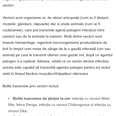
vectori.
Vectorii sunt organisme vii, de obicei artropode (cum ar fi țânțarii,
muștele, gândacii, căpușele) dar și unele animale (cum ar fi
rozătoarele), care pot transmite agenți patogeni infecțioși între
oameni sau de la animale la oameni. Mulți dintre vectori sunt
insecte hematofage, ingerând microorganisme producătoare de
boli în timpul unei mese de sânge de la o gazdă infectată (om sau
animal) pe care le transmit ulterior unei gazde noi, după ce agentul
patogen s-a replicat. Adesea, odată ce un vector devine infecțios,
acesta este capabil să transmită agentul patogen pentru tot restul
vieții în timpul fiecărei mușcături/înțepături ulterioare.
Bolile transmise prin vectori includ:
Bolile transmise de țânțari la om
: infecția cu virusul West
Nile, febra Denga, infecția cu virusul Chikungunya și infecția cu
virusul Zika;