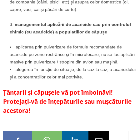
de companie (câini, pisici, etc) şi asupra celor domestice (oi,
capre, vaci, cai şi păsări de curte).
managementul aplicării de acaricide sau prin controlul
chimic (cu acaricide) a populațiilor de căpușe
aplicarea prin pulverizare de formule recomandate de
acaricide pe zone restrânse şi în microfocare; nu se fac aplicări
masive prin pulverizare / stropire din avion sau maşină
alegerea în funcţie de situaţie, de la caz la caz, a acaricidului
şi a concentrațiilor celor mai potrivite.
Țânțarii și căpușele vă pot îmbolnăvi!
Protejați-vă de înțepăturile sau mușcăturile
acestora!