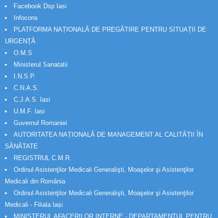
Facebook Dsp Iasi
Infocons
PLATFORMA NAȚIONALĂ DE PREGĂTIRE PENTRU SITUAȚII DE
URGENȚĂ
O.M.S
Ministerul Sanatatii
I.N.S.P.
C.N.A.S.
C.J.A.S. Iasi
U.M.F. Iasi
Guvernul Romaniei
AUTORITATEA NAȚIONALĂ DE MANAGEMENT AL CALITĂȚII ÎN
SĂNĂTATE
REGISTRUL C.M.R.
Ordinul Asistenţilor Medicali Generalişti, Moaşelor şi Asistenţilor
Medicali din România
Ordinul Asistenţilor Medicali Generalişti, Moaşelor şi Asistenţilor
Medicali - Filiala Iași
MINISTERUL AFACERILOR INTERNE - DEPARTAMENTUL PENTRU