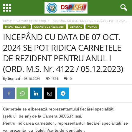
Home
Carnete de rezidenți
INCEPÂND CU DATA DE 07 OCT. 2024 SE POT RIDICA ...
MEDICI REZIDENTI
CARNETE DE REZIDENȚI
GENERAL
RUNOS
INCEPÂND CU DATA DE 07 OCT.
2024 SE POT RIDICA CARNETELE
DE REZIDENT PENTRU ANUL I
(ORD. M.S. Nr. 4122 / 05.12.2023)
By
Dsp Iasi
-
03.10.2024
1574
0
Carnetele se eliberează reprezentantului fiecărei specialități
(șefului de an) de la Camera 3/D.S.P. Iași.
Pentru ridicarea carnetelor , reprezentantul fiecărei specialități se
va prezenta cu buletin/carte de identitate .