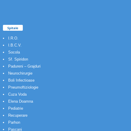
Spitale
I.R.O.
I.B.C.V.
Socola
Sf. Spiridon
Padureni – Grajduri
Neurochirurgie
Boli Infectioase
Pneumoftiziologie
Cuza Voda
Elena Doamna
Pediatrie
Recuperare
Parhon
Pascani