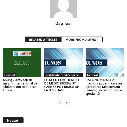
Dsp Iasi
RELATED ARTICLES
MORE FROM AUTHOR
General
Certificate medici specialiști / primari
General
Anunț – Activități de
LISTA CU CERTIFICATELE
LISTA NOMINALA cu
turism internațional de
DE MEDIC SPECIALIST
medicii rezidenţi care au
sănătate din Republica
CARE SE POT RIDICA DE
aprobarea Ministerului
Turcia
LA D.S.P. IASI
Sănătăţii de schimbare a
specialităţi
Noutati