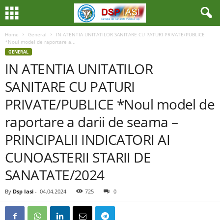
Home
General
IN ATENTIA UNITATILOR SANITARE CU PATURI PRIVATE/PUBLICE
*Noul model de raportare a...
GENERAL
IN ATENTIA UNITATILOR
SANITARE CU PATURI
PRIVATE/PUBLICE *Noul model de
raportare a darii de seama –
PRINCIPALII INDICATORI AI
CUNOASTERII STARII DE
SANATATE/2024
By
Dsp Iasi
-
04.04.2024
725
0