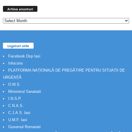
Arhiva
anunturi
Arhiva anunturi
Legaturi utile
Facebook Dsp Iasi
Infocons
PLATFORMA NAȚIONALĂ DE PREGĂTIRE PENTRU SITUAȚII DE
URGENȚĂ
O.M.S
Ministerul Sanatatii
I.N.S.P.
C.N.A.S.
C.J.A.S. Iasi
U.M.F. Iasi
Guvernul Romaniei