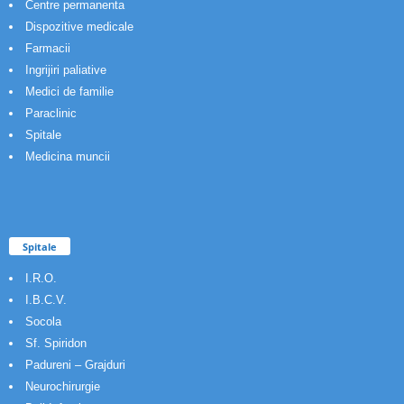
Centre permanenta
Dispozitive medicale
Farmacii
Ingrijiri paliative
Medici de familie
Paraclinic
Spitale
Medicina muncii
Spitale
I.R.O.
I.B.C.V.
Socola
Sf. Spiridon
Padureni – Grajduri
Neurochirurgie