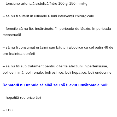
– tensiune arterială sistolică între 100 şi 180 mmHg
– să nu fi suferit în ultimele 6 luni intervenții chirurgicale
– femeile să nu fie: însărcinate, în perioada de lăuzie, în perioada
menstruală
– să nu fi consumat grăsimi sau băuturi alcoolice cu cel puțin 48 de
ore înaintea donării
– sa nu fiți sub tratament pentru diferite afecțiuni: hipertensiune,
boli de inimă, boli renale, boli psihice, boli hepatice, boli endocrine
Donatorii nu trebuie să aibă sau să fi avut următoarele boli
:
– hepatită (de orice tip)
– TBC