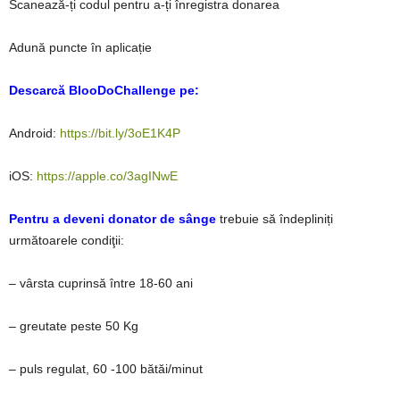
Scanează-ți codul pentru a-ți înregistra donarea
Adună puncte în aplicație
Descarcă BlooDoChallenge pe:
Android:
https://bit.ly/3oE1K4P
iOS:
https://apple.co/3agINwE
Pentru a deveni donator de sânge
trebuie să îndepliniți
următoarele condiţii:
– vârsta cuprinsă între 18-60 ani
– greutate peste 50 Kg
– puls regulat, 60 -100 bătăi/minut