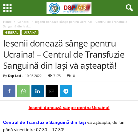
Home
General
Ieșenii donează sânge pentru Ucraina! – Centrul de Transfuzie
Sanguină din Iași...
GENERAL
UCRAINA
Ieșenii donează sânge pentru
Ucraina! – Centrul de Transfuzie
Sanguină din Iași vă așteaptă!
By
Dsp Iasi
-
10.03.2022
7175
0
Ieșenii donează sânge pentru Ucraina!
Centrul de Transfuzie Sanguină din Iași
vă așteaptă, de luni
până vineri între 07:30 – 17:30!