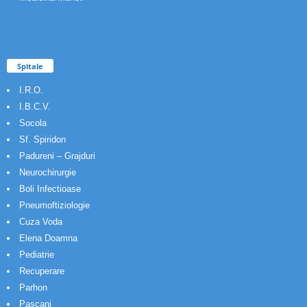
Spitale
I.R.O.
I.B.C.V.
Socola
Sf. Spiridon
Padureni – Grajduri
Neurochirurgie
Boli Infectioase
Pneumoftiziologie
Cuza Voda
Elena Doamna
Pediatrie
Recuperare
Parhon
Pascani