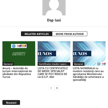
Dsp Iasi
RELATED ARTICLES
MORE FROM AUTHOR
General
Certificate medici specialiști / primari
General
Anunț – Activități de
LISTA CU CERTIFICATELE
LISTA NOMINALA cu
turism internațional de
DE MEDIC SPECIALIST
medicii rezidenţi care au
sănătate din Republica
CARE SE POT RIDICA DE
aprobarea Ministerului
Turcia
LA D.S.P. IASI
Sănătăţii de schimbare a
specialităţi
Noutati