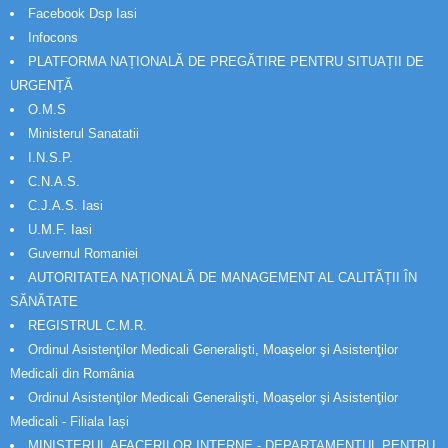
Facebook Dsp Iasi
Infocons
PLATFORMA NAȚIONALĂ DE PREGĂTIRE PENTRU SITUAȚII DE
URGENȚĂ
O.M.S
Ministerul Sanatatii
I.N.S.P.
C.N.A.S.
C.J.A.S. Iasi
U.M.F. Iasi
Guvernul Romaniei
AUTORITATEA NAȚIONALĂ DE MANAGEMENT AL CALITĂȚII ÎN
SĂNĂTATE
REGISTRUL C.M.R.
Ordinul Asistenţilor Medicali Generalişti, Moaşelor şi Asistenţilor
Medicali din România
Ordinul Asistenţilor Medicali Generalişti, Moaşelor şi Asistenţilor
Medicali - Filiala Iași
MINISTERUL AFACERILOR INTERNE - DEPARTAMENTUL PENTRU