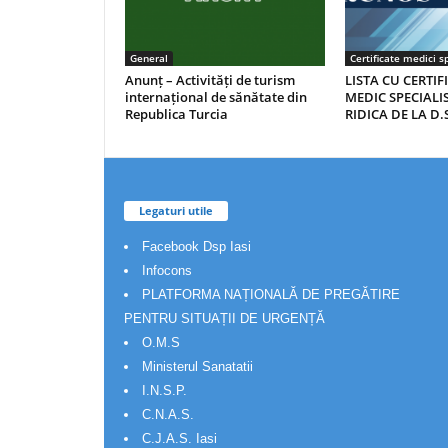
General
Certificate medici sp
Anunț – Activități de turism
LISTA CU CERTIF
internațional de sănătate din
MEDIC SPECIALIS
Republica Turcia
RIDICA DE LA D.S
Legaturi utile
Facebook Dsp Iasi
Infocons
PLATFORMA NAȚIONALĂ DE PREGĂTIRE
PENTRU SITUAȚII DE URGENȚĂ
O.M.S
Ministerul Sanatatii
I.N.S.P.
C.N.A.S.
C.J.A.S. Iasi