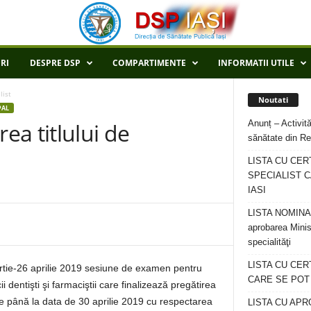
RI
DESPRE DSP
COMPARTIMENTE
INFORMATII UTILE
list
Noutati
PAL
Anunț – Activită
a titlului de
sănătate din Re
LISTA CU CER
SPECIALIST C
IASI
LISTA NOMINALA
aprobarea Minis
specialităţi
LISTA CU CE
artie-26 aprilie 2019 sesiune de examen pentru
CARE SE POT R
ii dentişti şi farmaciştii care finalizează pregătirea
ate până la data de 30 aprilie 2019 cu respectarea
LISTA CU APR