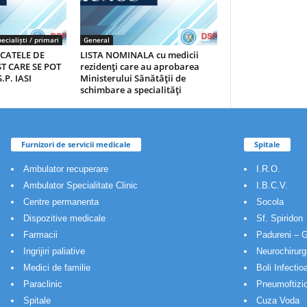
ecialiști / primari
General
ICATELE DE
LISTA NOMINALA cu medicii
T CARE SE POT
rezidenţi care au aprobarea
.P. IASI
Ministerului Sănătăţii de
schimbare a specialităţi
Furnizori de servicii medicale
Spitale
Ambulator recuperare
I.R.O.
Ambulator Specialitate Clinic
I.B.C.V.
Centre permanenta
Socola
Dispozitive medicale
Sf. Spiridon
Farmacii
Padureni – G
Ingrijiri paliative
Neurochirurg
Medici de familie
Boli Infectio
Paraclinic
Pneumoftizio
Spitale
Cuza Voda