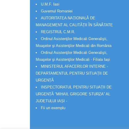
U.M.F. Iasi
Guvernul Romaniei
AUTORITATEA NAȚIONALĂ DE
MANAGEMENT AL CALITĂȚII ÎN SĂNĂTATE
REGISTRUL C.M.R.
Ordinul Asistenţilor Medicali Generalişti,
Moaşelor şi Asistenţilor Medicali din România
Ordinul Asistenţilor Medicali Generalişti,
Moaşelor şi Asistenţilor Medicali - Filiala Iași
MINISTERUL AFACERILOR INTERNE -
DEPARTAMENTUL PENTRU SITUAȚII DE
URGENȚĂ
INSPECTORATUL PENTRU SITUAȚII DE
URGENȚĂ “MIHAIL GRIGORE STURZA” AL
JUDETULUI IAȘI -
Fii un exemplu