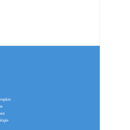
rajduri
ie
ase
logie