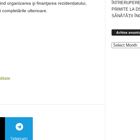
ÎNTRERUPERE
nd organizarea şi finanţarea rezidențiatului,
PRIMITE LA D
 completările ulterioare.
SĂNĂTĂȚII ÎN
Arhiva anuntu
itate
Telegram