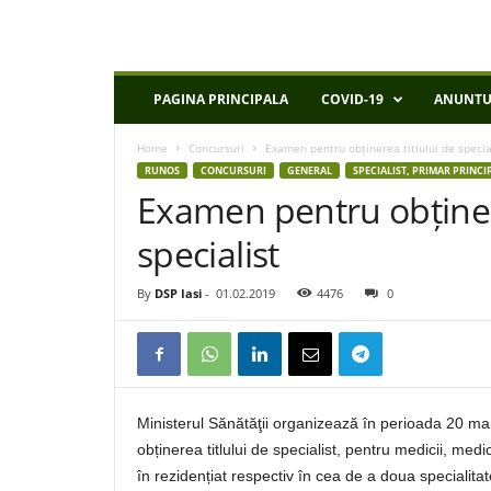
D
PAGINA PRINCIPALA
COVID-19
ANUNTU
S
P
Home
Concursuri
Examen pentru obținerea titlului de specia
I
RUNOS
CONCURSURI
GENERAL
SPECIALIST, PRIMAR PRINCI
a
Examen pentru obținere
s
i
specialist
By
DSP Iasi
-
01.02.2019
4476
0
Ministerul Sănătăţii organizează în perioada 20 m
obținerea titlului de specialist, pentru medicii, medic
în rezidențiat respectiv în cea de a doua specialit