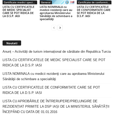
Certificate medici specialiști / primari
General
Certificate de conformitate
LISTA CU CERTIFICATELE
LISTA NOMINALA cu
LISTA CU CERTIFICATELE
DE MEDIC SPECIALIST
medicii rezidenţi care au
DE CONFORMITATE CARE
CARE SE POT RIDICA DE
aprobarea Ministerului
SE POT RIDICA DE LA
LA D.S.P. IASI
Sănătăţii de schimbare a
D.S.P. IASI
specialităţi
Noutati
Anunț – Activități de turism internațional de sănătate din Republica Turcia
LISTA CU CERTIFICATELE DE MEDIC SPECIALIST CARE SE POT
RIDICA DE LA D.S.P. IASI
LISTA NOMINALA cu medicii rezidenţi care au aprobarea Ministerului
Sănătăţii de schimbare a specialităţi
LISTA CU CERTIFICATELE DE CONFORMITATE CARE SE POT
RIDICA DE LA D.S.P. IASI
LISTA CU APROBĂRILE DE ÎNTRERUPERE/PRELUNGIRE DE
REZIDENȚIAT PRIMITE LA DSP IAȘI DE LA MINISTERUL SĂNĂTĂȚII
ÎNCEPÂND CU DATA DE 01.01.2016