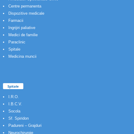
Centre permanenta
Dispozitive medicale
Farmacii
Ingrijiri paliative
Medici de familie
Paraclinic
Spitale
Medicina muncii
Spitale
I.R.O.
I.B.C.V.
Socola
Sf. Spiridon
Padureni – Grajduri
Neurochirurgie