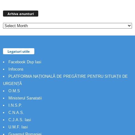
Arhiva
anunturi
Arhiva anunturi
Legaturi utile
Facebook Dsp Iasi
Infocons
PLATFORMA NAȚIONALĂ DE PREGĂTIRE PENTRU SITUAȚII DE
URGENȚĂ
O.M.S
Ministerul Sanatatii
I.N.S.P.
C.N.A.S.
C.J.A.S. Iasi
U.M.F. Iasi
Guvernul Romaniei