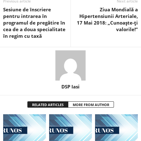
Previous article
Next article
Sesiune de înscriere
Ziua Mondială a
pentru intrarea în
Hipertensiunii Arteriale,
programul de pregătire în
17 Mai 2018: „Cunoaşte-ţi
cea de a doua specialitate
valorile!”
în regim cu taxă
DSP Iasi
RELATED ARTICLES
MORE FROM AUTHOR