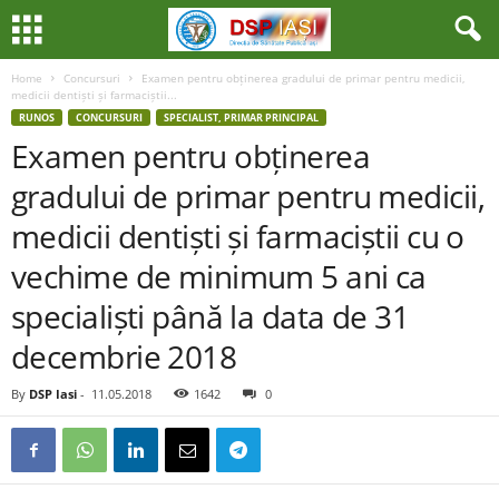
Home
Concursuri
Examen pentru obținerea gradului de primar pentru medicii,
medicii dentiști și farmaciștii...
RUNOS
CONCURSURI
SPECIALIST, PRIMAR PRINCIPAL
Examen pentru obținerea
gradului de primar pentru medicii,
medicii dentiști și farmaciștii cu o
vechime de minimum 5 ani ca
specialiști până la data de 31
decembrie 2018
By
DSP Iasi
-
11.05.2018
1642
0