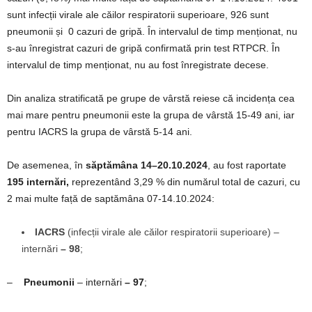
sunt infecții virale ale căilor respiratorii superioare, 926 sunt
pneumonii și 0 cazuri de gripă. În intervalul de timp menționat, nu
s-au înregistrat cazuri de gripă confirmată prin test RTPCR. În
intervalul de timp menționat, nu au fost înregistrate decese.
Din analiza stratificată pe grupe de vârstă reiese că incidența cea
mai mare pentru pneumonii este la grupa de vârstă 15-49 ani, iar
pentru IACRS la grupa de vârstă 5-14 ani.
De asemenea, în
săptămâna 14–20.10.2024
, au fost raportate
195 internări,
reprezentând 3,29 % din numărul total de cazuri, cu
2 mai multe față de saptămâna 07-14.10.2024:
IACRS
(infecții virale ale căilor respiratorii superioare) –
internări
–
98
;
–
Pneumonii
– internări
–
97
;