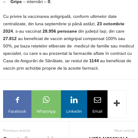
–
Gripe
– internări –
0
;
Cu privire la vaccinarea antigripală, conform ultimelor date
centralizate, din luna septembrie și până astăzi,
23 octombrie
2024
, s-au vaccinat
28.956 persoane
din județul Iași, din care
27.812
au beneficiat de vaccin antigripal compensat 100% sau
50%, pe baza rețetelor eliberate de medicul de familie sau medicul
specialist, cu care s-au prezentat la farmaciile aflate în contract cu
Casa de Asigurări de Sănătate, iar restul de
1144
au beneficiat de
vaccin prin achiziție proprie de la aceste farmacii.
Facebook
WhatsApp
Linkedin
Email
Previous article
Next article