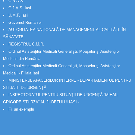
C.N.A.S.
C.J.A.S. Iasi
U.M.F. Iasi
Guvernul Romaniei
AUTORITATEA NAȚIONALĂ DE MANAGEMENT AL CALITĂȚII ÎN
SĂNĂTATE
REGISTRUL C.M.R.
Ordinul Asistenţilor Medicali Generalişti, Moaşelor şi Asistenţilor
Medicali din România
Ordinul Asistenţilor Medicali Generalişti, Moaşelor şi Asistenţilor
Medicali - Filiala Iași
MINISTERUL AFACERILOR INTERNE - DEPARTAMENTUL PENTRU
SITUAȚII DE URGENȚĂ
INSPECTORATUL PENTRU SITUAȚII DE URGENȚĂ “MIHAIL
GRIGORE STURZA” AL JUDETULUI IAȘI -
Fii un exemplu