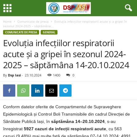
Home
Comunicate de presa
Evoluția infecțiilor respiratorii acute și a gripei în
sezonul 2024-2025 – săptămâna...
COMUNICATE DE PRESA
GENERAL
Evoluția infecțiilor respiratorii
acute și a gripei în sezonul 2024-
2025 – săptămâna 14-20.10.2024
By
Dsp Iasi
-
23.10.2024
1400
0
Conform datelor oferite de Compartimentul de Supraveghere
Epidemiologică și Control Boli Transmisibile din cadrul Direcției de
Sănătate Publică Iași, în
săptămâna 14–20.10.2024
, s-au
înregistrat
5927 cazuri de infecții respiratorii acute
, cu 563
cazuri (9,48%) mai multe față de săptămâna 07-14.10.2024: 4991