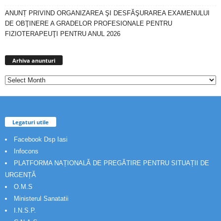
ANUNȚ PRIVIND ORGANIZAREA ŞI DESFĂŞURAREA EXAMENULUI
DE OBŢINERE A GRADELOR PROFESIONALE PENTRU
FIZIOTERAPEUŢI PENTRU ANUL 2026
Arhiva
anunturi
Arhiva anunturi
Legaturi utile
Facebook Dsp Iasi
Infocons
PLATFORMA NAȚIONALĂ DE PREGĂTIRE PENTRU SITUAȚII DE
URGENȚĂ
O.M.S
Ministerul Sanatatii
I.N.S.P.