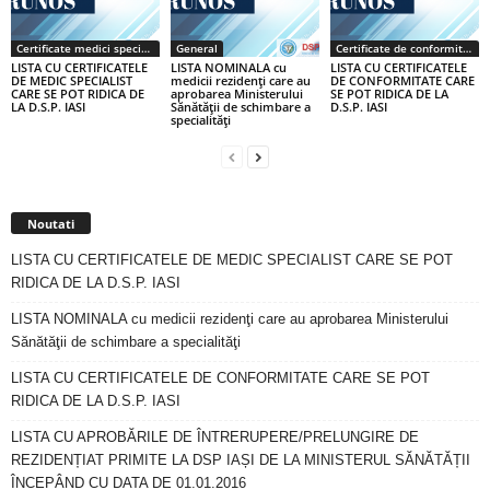
Certificate medici specialiști / primari
General
Certificate de conformitate
LISTA CU CERTIFICATELE
LISTA NOMINALA cu
LISTA CU CERTIFICATELE
DE MEDIC SPECIALIST
medicii rezidenţi care au
DE CONFORMITATE CARE
CARE SE POT RIDICA DE
aprobarea Ministerului
SE POT RIDICA DE LA
LA D.S.P. IASI
Sănătăţii de schimbare a
D.S.P. IASI
specialităţi
Noutati
LISTA CU CERTIFICATELE DE MEDIC SPECIALIST CARE SE POT
RIDICA DE LA D.S.P. IASI
LISTA NOMINALA cu medicii rezidenţi care au aprobarea Ministerului
Sănătăţii de schimbare a specialităţi
LISTA CU CERTIFICATELE DE CONFORMITATE CARE SE POT
RIDICA DE LA D.S.P. IASI
LISTA CU APROBĂRILE DE ÎNTRERUPERE/PRELUNGIRE DE
REZIDENȚIAT PRIMITE LA DSP IAȘI DE LA MINISTERUL SĂNĂTĂȚII
ÎNCEPÂND CU DATA DE 01.01.2016