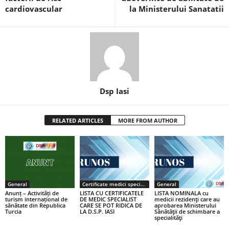
cardiovascular
la Ministerului Sanatatii
Dsp Iasi
RELATED ARTICLES
MORE FROM AUTHOR
General
Certificate medici specialiști / primari
General
Anunț – Activități de
LISTA CU CERTIFICATELE
LISTA NOMINALA cu
turism internațional de
DE MEDIC SPECIALIST
medicii rezidenţi care au
sănătate din Republica
CARE SE POT RIDICA DE
aprobarea Ministerului
Turcia
LA D.S.P. IASI
Sănătăţii de schimbare a
specialităţi