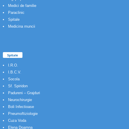
Medici de familie
Paraclinic
Spitale
Medicina muncii
Spitale
I.R.O.
I.B.C.V.
Socola
Sf. Spiridon
Padureni – Grajduri
Neurochirurgie
Boli Infectioase
Pneumoftiziologie
Cuza Voda
Elena Doamna