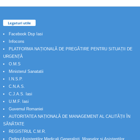
Legaturi utile
Facebook Dsp Iasi
Infocons
PLATFORMA NAȚIONALĂ DE PREGĂTIRE PENTRU SITUAȚII DE
URGENȚĂ
O.M.S
Ministerul Sanatatii
I.N.S.P.
C.N.A.S.
C.J.A.S. Iasi
U.M.F. Iasi
Guvernul Romaniei
AUTORITATEA NAȚIONALĂ DE MANAGEMENT AL CALITĂȚII ÎN
SĂNĂTATE
REGISTRUL C.M.R.
Ordinul Asistenţilor Medicali Generalişti, Moaşelor şi Asistenţilor