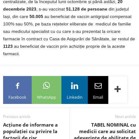
centralizate, de la începutul lunii octombrie și până astăzi,
20
decembrie 2023
, s-au vaccinat
51.128 de persoane
din județul
Iași, din care
50.005
au beneficiat de vaccin antigripal compensat
100% sau 50%, pe baza rețetelor eliberate de medicul de familie
sau medicului specialist cu cu care s-au prezentat la oricare
farmacie în contract cu Casa de Asigurări de Sănătate, iar restul de
1123
au beneficiat de vaccin prin achiziție proprie de la aceste
farmacii.
Facebook
WhatsApp
Linkedin
Email
Previous article
Next article
Acțiune de informare a
TABEL NOMINAL cu
populației cu privire la
medicii care au solicitat
factorii de risc
adeverinte de abilitate de