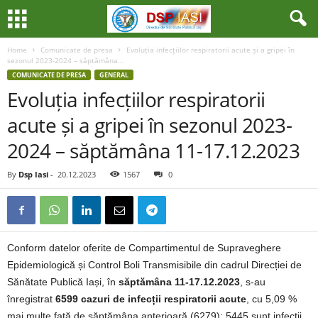
Home
Comunicate de presa
Evoluția infecțiilor respiratorii acute și a gripei în
sezonul 2023-2024 – săptămâna...
COMUNICATE DE PRESA
GENERAL
Evoluția infecțiilor respiratorii
acute și a gripei în sezonul 2023-
2024 – săptămâna 11-17.12.2023
By
Dsp Iasi
-
20.12.2023
1567
0
Conform datelor oferite de Compartimentul de Supraveghere
Epidemiologică și Control Boli Transmisibile din cadrul Direcției de
Sănătate Publică Iași, în
săptămâna 11-17.12.2023
, s-au
înregistrat
6599 cazuri de infecții respiratorii acute
, cu 5,09 %
mai multe față de săptămâna anterioară (6279): 5445 sunt infecții