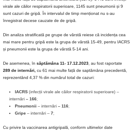
virale ale căilor respiratorii superioare, 1145 sunt pneumonii și 9
sunt cazuri de gripă. În intervalul de timp menționat nu s-au
înregistrat decese cauzate de de gripă.
Din analiza stratificată pe grupe de vârstă reiese că incidența cea
mai mare pentru gripă este la grupa de vârstă 15-49, pentru IACRS
și pneumonii este la grupa de vârstă 5-14 ani.
De asemenea, în
săptămâna 11- 17.12.2023
, au fost raportate
289 de internări,
cu 61 mai multe față de saptămâna precedentă,
reprezentând 4,37 % din numărul total de cazuri:
IACRS
(infecții virale ale căilor respiratorii superioare) –
internări
–
166
;
Pneumonii
– internări
–
116
;
Gripe
– internări –
7
;
Cu privire la vaccinarea antigripală, conform ultimelor date