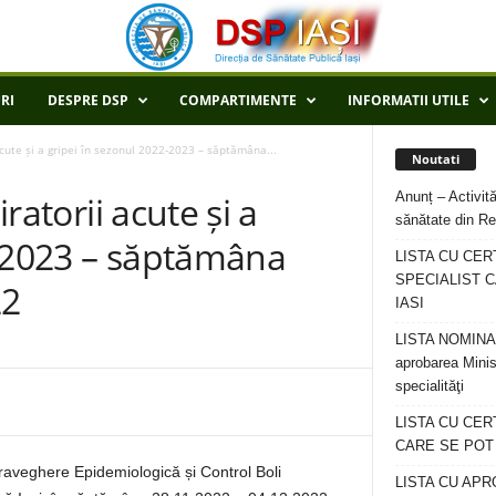
RI
DESPRE DSP
COMPARTIMENTE
INFORMATII UTILE
 acute și a gripei în sezonul 2022-2023 – săptămâna...
Noutati
Anunț – Activită
iratorii acute și a
sănătate din Re
2-2023 – săptămâna
LISTA CU CER
SPECIALIST C
22
IASI
LISTA NOMINALA
aprobarea Minis
specialităţi
LISTA CU CE
CARE SE POT R
aveghere Epidemiologică și Control Boli
LISTA CU APR