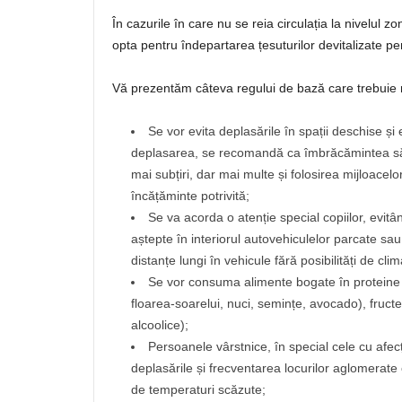
În cazurile în care nu se reia circulația la nivelul 
opta pentru îndepartarea țesuturilor devitalizate pen
Vă prezentăm câteva regului de bază care trebuie 
Se vor evita deplasările în spații deschise și
deplasarea, se recomandă ca îmbrăcămintea să f
mai subțiri, dar mai multe și folosirea mijloacelo
încățăminte potrivită;
Se va acorda o atenție special copiilor, evitân
aștepte în interiorul autovehiculelor parcate sau 
distanțe lungi în vehicule fără posibilități de cl
Se vor consuma alimente bogate în proteine ș
floarea-soarelui, nuci, semințe, avocado), fructe
alcoolice);
Persoanele vârstnice, în special cele cu afecți
deplasările și frecventarea locurilor aglomerat
de temperaturi scăzute;