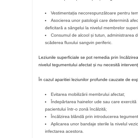
Vestimentația necorespunzătoare pentru teme
Asocierea unor patologii care determină afecta
deficitară a sângelui la nivelul membrelor superio
Consumul de alcool și tutun, administrarea d
scăderea fluxului sangvin periferic.
Leziunile superficiale se pot remedia prin încălzirea 
nivelul tegumentului afectat și nu necesită interven
În cazul aparitiei leziunilor profunde cauzate de exp
Evitarea mobilizării membrului afectat;
Îndepărtarea hainelor ude sau care exercită 
pacientului într-o zonă încălzită;
Încălzirea blândă prin introducerea tegumente
Aplicarea unor bandaje sterile la nivelul vezi
infectarea acestora.