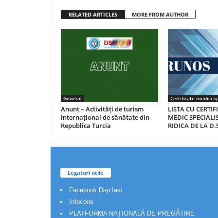
RELATED ARTICLES
MORE FROM AUTHOR
General
Certificate medici sp
Anunț – Activități de turism
LISTA CU CERTIF
internațional de sănătate din
MEDIC SPECIALIS
Republica Turcia
RIDICA DE LA D.S
Legaturi utile
Facebook Dsp Iasi
Infocons
PLATFORMA NAȚIONALĂ DE PREGĂTIRE