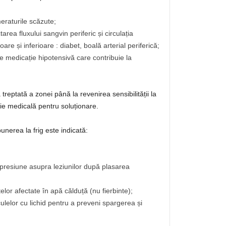
raturile scăzute;
rea fluxului sangvin periferic și circulația
are și inferioare : diabet, boală arterial periferică;
e medicație hipotensivă care contribuie la
treptată a zonei până la revenirea sensibilității la
ție medicală pentru soluționare.
unerea la frig este indicată:
presiune asupra leziunilor după plasarea
lor afectate în apă călduță (nu fierbinte);
culelor cu lichid pentru a preveni spargerea și