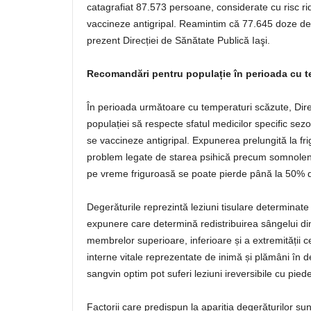
catagrafiat 87.573 persoane, considerate cu risc ri
vaccineze antigripal. Reamintim că 77.645 doze de v
prezent Direcției de Sănătate Publică Iaşi.
Recomandări pentru populație în perioada cu t
În perioada următoare cu temperaturi scăzute, Dir
populației să respecte sfatul medicilor specific sez
se vaccineze antigripal. Expunerea prelungită la fri
problem legate de starea psihică precum somnolența,
pe vreme friguroasă se poate pierde până la 50% din
Degerăturile reprezintă leziuni tisulare determinat
expunere care determină redistribuirea sângelui din
membrelor superioare, inferioare și a extremității ce
interne vitale reprezentate de inimă și plămâni în de
sangvin optim pot suferi leziuni ireversibile cu pieder
Factorii care predispun la apariția degerăturilor sun