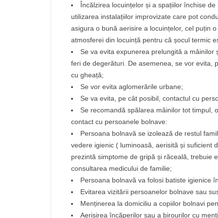
Încălzirea locuințelor și a spațiilor închise d
utilizarea instalațiilor improvizate care pot con
asigura o bună aerisire a locuințelor, cel puțin o
atmosferei din locuință pentru că șocul termic 
Se va evita expunerea prelungită a mâinilor 
feri de degerături. De asemenea, se vor evita, pe
cu gheață;
Se vor evita aglomerările urbane;
Se va evita, pe cât posibil, contactul cu per
Se recomandă spălarea mâinilor tot timpul, o
contact cu persoanele bolnave:
Persoana bolnavă se izolează de restul fami
vedere igienic ( luminoasă, aerisită și suficient 
prezintă simptome de gripă și răceală, trebuie 
consultarea medicului de familie;
Persoana bolnavă va folosi batiste igienice î
Evitarea vizitării persoanelor bolnave sau su
Menținerea la domiciliu a copiilor bolnavi pent
Aerisirea încăperilor sau a birourilor cu men