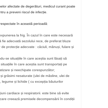
zonelor afectate de degerături, medicul curant poate
tru a preveni riscul de infecție.
respectate în această perioadă:
 expunerea la frig. În cazul în care este necesară
ie adecvată sezolului rece, de preferat bluze
r de protecție adecvate : căciuli, mănuși, fulare și
du-se situațiile în care aceștia sunt lăsați să
situațiile în care aceștia sunt transportați pe
imatizare și neechipate corespunzător;
i grăsimi nesaturate (ulei de măsline, ulei de
, legume și lichide ( cu excepția băuturilor
uni cardiace și respiratorii. este bine să evite
e care creează premisele decompensării în condiții