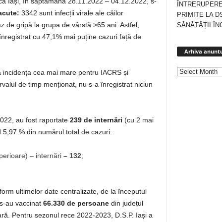
ică Iași, în săptămâna 28.11.2022 – 04.12.2022, s-
ÎNTRERUPERE
 acute:
3342 sunt infecții virale ale căilor
PRIMITE LA D
z de gripă la grupa de vârstă >65 ani. Astfel,
SĂNĂTĂȚII ÎN
înregistrat cu 47,1% mai puține cazuri față de
Arhiva anuntu
că incidența cea mai mare pentru IACRS și
valul de timp menționat, nu s-a înregistrat niciun
22, au fost raportate
239 de internări
(cu 2 mai
5,97 % din numărul total de cazuri:
superioare) – internări
–
132
;
orm ultimelor date centralizate, de la începutul
 s-au vaccinat
66.330 de persoane
din județul
ră. Pentru sezonul rece 2022-2023, D.S.P. Iași a