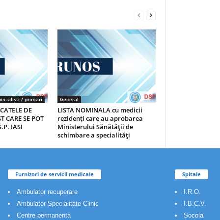
ecialiști / primari
General
ICATELE DE
LISTA NOMINALA cu medicii
T CARE SE POT
rezidenţi care au aprobarea
.P. IASI
Ministerului Sănătăţii de
schimbare a specialităţi
Furnizori de servicii medicale
Spitale
Ambulator recuperare
I.R.O.
Ambulator Specialitate Clinic
I.B.C.V.
Centre permanenta
Socola