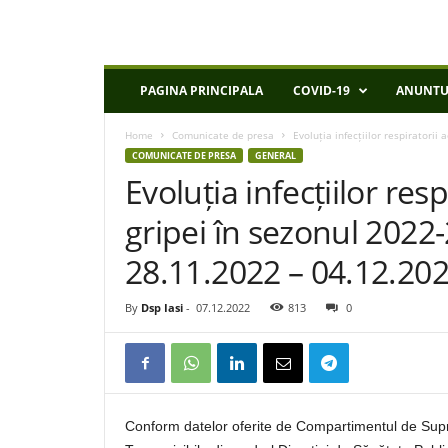
D
PAGINA PRINCIPALA
COVID-19
ANUNTU
S
P
Home
Comunicate de presa
Evoluția infecțiilor respiratorii
I
COMUNICATE DE PRESA
GENERAL
a
Evoluția infecțiilor resp
s
i
gripei în sezonul 202
28.11.2022 – 04.12.20
By
Dsp Iasi
-
07.12.2022
813
0
Conform datelor oferite de Compartimentul de Supr