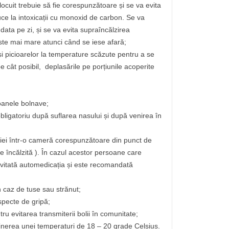
e locuit trebuie să fie corespunzătoare și se va evita
duce la intoxicații cu monoxid de carbon. Se va
 data pe zi, și se va evita supraîncălzirea
este mai mare atunci când se iese afară;
și picioarelor la temperature scăzute pentru a se
 cât posibil, deplasările pe porțiunile acoperite
soanele bolnave;
bligatoriu după suflarea nasului și după venirea în
liei într-o cameră corespunzătoare din punct de
de încălzită ). În cazul acestor persoane care
evitată automedicația și este recomandată
n caz de tuse sau strănut;
specte de gripă;
ru evitarea transmiterii bolii în comunitate;
ținerea unei temperaturi de 18 – 20 grade Celsius.