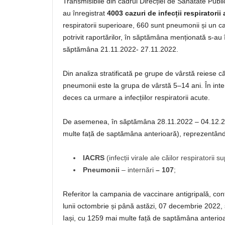
Transmisibile din cadrul Direcției de Sănătate Publ
au înregistrat
4003 cazuri de infecții respiratorii
respiratorii superioare, 660 sunt pneumonii și un ca
potrivit raportărilor, în săptămâna menționată s-au 
săptămâna 21.11.2022- 27.11.2022.
Din analiza stratificată pe grupe de vârstă reiese 
pneumonii este la grupa de vârstă 5–14 ani. În inter
deces ca urmare a infecțiilor respiratorii acute.
De asemenea, în săptămâna 28.11.2022 – 04.12.20
multe față de saptămâna anterioară), reprezentând 
IACRS
(infecții virale ale căilor respiratorii 
Pneumonii
– internări
–
107
;
Referitor la campania de vaccinare antigripală, conf
lunii octombrie și până astăzi, 07 decembrie 2022,
Iași, cu 1259 mai multe față de saptămâna anterioa