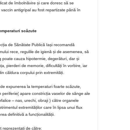
dicat de îmbolnăvire și care doresc să se
accin antigripal au fost repartizate până în
emperaturi scăzute
ecția de Sănătate Publică Iași recomandă
onului rece, regulile de igienă și de asemenea, să
g poate cauza hipotermie, degerături, dar și
 pierderi de memorie, dificultăți în vorbire, iar
 căldura corpului prin extremități.
e de expunerea la temperaturi foarte scăzute,
 periferie( apare constricția vaselor de sânge ale
falice – nas, urechi, obraji ) către organele
trimentul extremităților care în lipsa unui flux
ea definitivă a funcționalității.
t reprezentați de către: