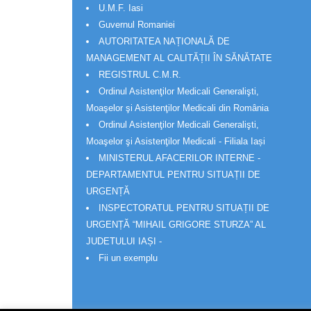
U.M.F. Iasi
Guvernul Romaniei
AUTORITATEA NAȚIONALĂ DE
MANAGEMENT AL CALITĂȚII ÎN SĂNĂTATE
REGISTRUL C.M.R.
Ordinul Asistenţilor Medicali Generalişti,
Moaşelor şi Asistenţilor Medicali din România
Ordinul Asistenţilor Medicali Generalişti,
Moaşelor şi Asistenţilor Medicali - Filiala Iași
MINISTERUL AFACERILOR INTERNE -
DEPARTAMENTUL PENTRU SITUAȚII DE
URGENȚĂ
INSPECTORATUL PENTRU SITUAȚII DE
URGENȚĂ “MIHAIL GRIGORE STURZA” AL
JUDETULUI IAȘI -
Fii un exemplu