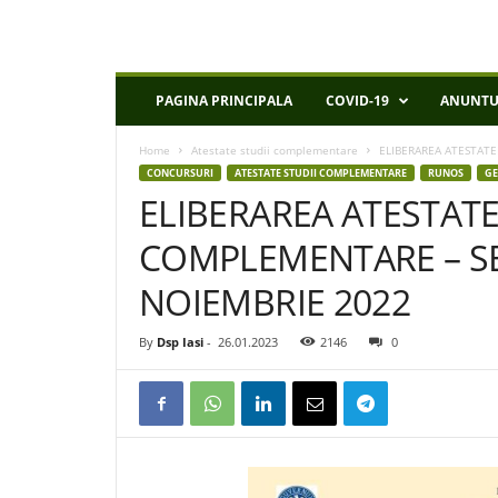
D
PAGINA PRINCIPALA
COVID-19
ANUNTU
S
P
Home
Atestate studii complementare
ELIBERAREA ATESTATE
I
CONCURSURI
ATESTATE STUDII COMPLEMENTARE
RUNOS
GE
a
ELIBERAREA ATESTATE
s
i
COMPLEMENTARE – SE
NOIEMBRIE 2022
By
Dsp Iasi
-
26.01.2023
2146
0