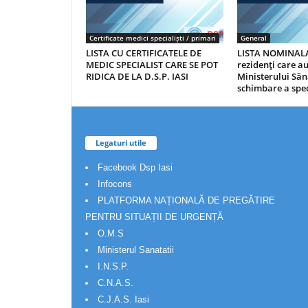
Certificate medici specialiști / primari
General
LISTA CU CERTIFICATELE DE
LISTA NOMINALA
MEDIC SPECIALIST CARE SE POT
rezidenţi care 
RIDICA DE LA D.S.P. IASI
Ministerului Săn
schimbare a spec
Legaturi utile
Facebook Dsp Iasi
Infocons
PLATFORMA NAȚIONALĂ DE PREGĂTIRE
PENTRU SITUAȚII DE URGENȚĂ
O.M.S
Ministerul Sanatatii
I.N.S.P.
C.N.A.S.
C.J.A.S. Iasi