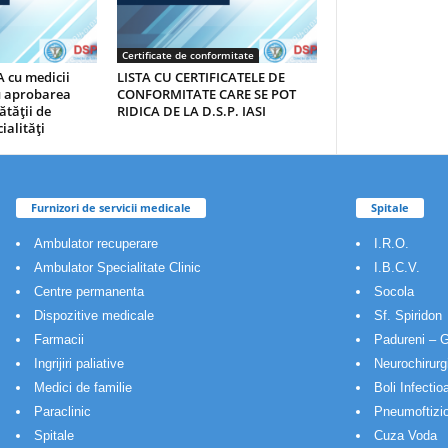
Certificate de conformitate
 cu medicii
LISTA CU CERTIFICATELE DE
au aprobarea
CONFORMITATE CARE SE POT
ătăţii de
RIDICA DE LA D.S.P. IASI
ialităţi
Furnizori de servicii medicale
Spitale
Ambulator recuperare
I.R.O.
Ambulator Specialitate Clinic
I.B.C.V.
Centre permanenta
Socola
Dispozitive medicale
Sf. Spiridon
Farmacii
Padureni – G
Ingrijiri paliative
Neurochirurg
Medici de familie
Boli Infectio
Paraclinic
Pneumoftizio
Spitale
Cuza Voda