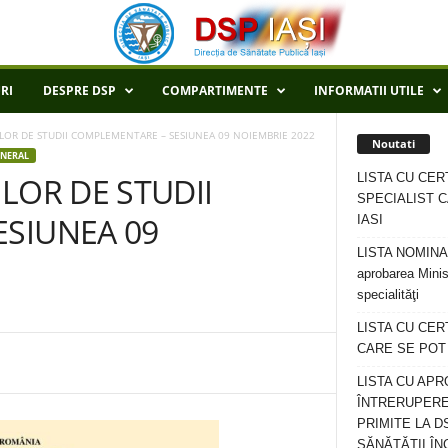
RI
DESPRE DSP
COMPARTIMENTE
INFORMATII UTILE
LOR DE STUDII COMPLEMENTARE – SESIUNEA 09 NOIEMBRIE 2022
Noutati
NERAL
LISTA CU CER
LOR DE STUDII
SPECIALIST C
SIUNEA 09
IASI
LISTA NOMINALA
aprobarea Minis
specialităţi
LISTA CU CE
CARE SE POT R
LISTA CU APR
ÎNTRERUPERE
PRIMITE LA D
SĂNĂTĂȚII ÎN