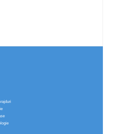
rajduri
ie
ase
logie