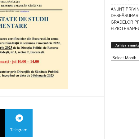
ANUNȚ PRIVI
DESFĂŞURARE
GRADELOR P
FIZIOTERAPEU
Arhiva anuntu
Telegram