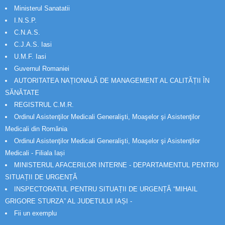
Ministerul Sanatatii
I.N.S.P.
C.N.A.S.
C.J.A.S. Iasi
U.M.F. Iasi
Guvernul Romaniei
AUTORITATEA NAȚIONALĂ DE MANAGEMENT AL CALITĂȚII ÎN
SĂNĂTATE
REGISTRUL C.M.R.
Ordinul Asistenţilor Medicali Generalişti, Moaşelor şi Asistenţilor
Medicali din România
Ordinul Asistenţilor Medicali Generalişti, Moaşelor şi Asistenţilor
Medicali - Filiala Iași
MINISTERUL AFACERILOR INTERNE - DEPARTAMENTUL PENTRU
SITUAȚII DE URGENȚĂ
INSPECTORATUL PENTRU SITUAȚII DE URGENȚĂ “MIHAIL
GRIGORE STURZA” AL JUDETULUI IAȘI -
Fii un exemplu