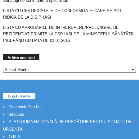
Sănătăţii de schimbare a specialităţi
LISTA CU CERTIFICATELE DE CONFORMITATE CARE SE POT
RIDICA DE LA D.S.P. IASI
LISTA CU APROBĂRILE DE ÎNTRERUPERE/PRELUNGIRE DE
REZIDENȚIAT PRIMITE LA DSP IAȘI DE LA MINISTERUL SĂNĂTĂȚII
ÎNCEPÂND CU DATA DE 01.01.2016
Arhiva
anunturi
Arhiva anunturi
Legaturi utile
Facebook Dsp Iasi
Infocons
PLATFORMA NAȚIONALĂ DE PREGĂTIRE PENTRU SITUAȚII DE
URGENȚĂ
O.M.S