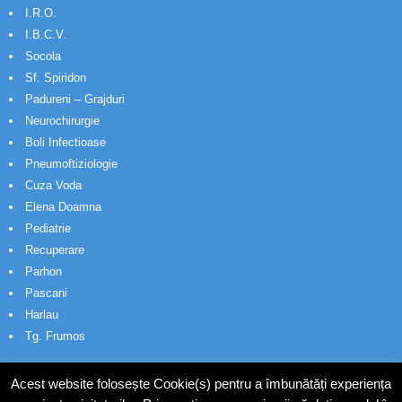
I.R.O.
I.B.C.V.
Socola
Sf. Spiridon
Padureni – Grajduri
Neurochirurgie
Boli Infectioase
Pneumoftiziologie
Cuza Voda
Elena Doamna
Pediatrie
Recuperare
Parhon
Pascani
Harlau
Tg. Frumos
Acest website folosește Cookie(s) pentru a îmbunătăți experiența