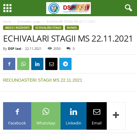
Home
Echivalări stagii
ECHIVALARI STAGII MS 22.11.2021
MEDICI REZIDENTI
ECHIVALĂRI STAGII
RUNOS
ECHIVALARI STAGII MS 22.11.2021
By
DSP Iasi
-
22.11.2021
2050
0
RECUNOASTERI STAGII MS 22.11.2021
Facebook
WhatsApp
Linkedin
Email