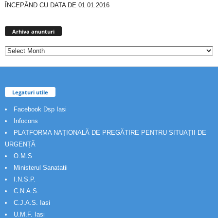
ÎNCEPÂND CU DATA DE 01.01.2016
Arhiva
anunturi
Arhiva anunturi
Legaturi utile
Facebook Dsp Iasi
Infocons
PLATFORMA NAȚIONALĂ DE PREGĂTIRE PENTRU SITUAȚII DE
URGENȚĂ
O.M.S
Ministerul Sanatatii
I.N.S.P.
C.N.A.S.
C.J.A.S. Iasi
U.M.F. Iasi