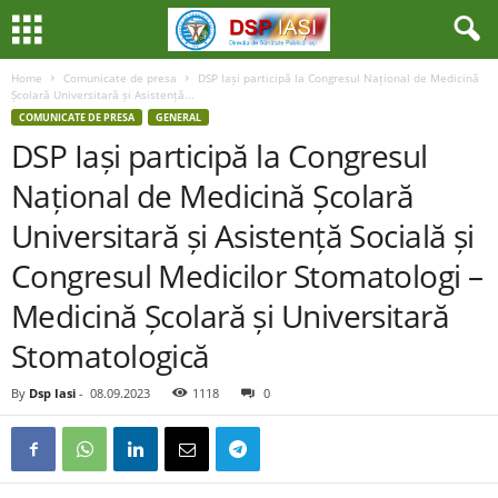
Home
Comunicate de presa
DSP Iași participă la Congresul Național de Medicină
Școlară Universitară și Asistență...
COMUNICATE DE PRESA
GENERAL
DSP Iași participă la Congresul
Național de Medicină Școlară
Universitară și Asistență Socială și
Congresul Medicilor Stomatologi –
Medicină Școlară și Universitară
Stomatologică
By
Dsp Iasi
-
08.09.2023
1118
0