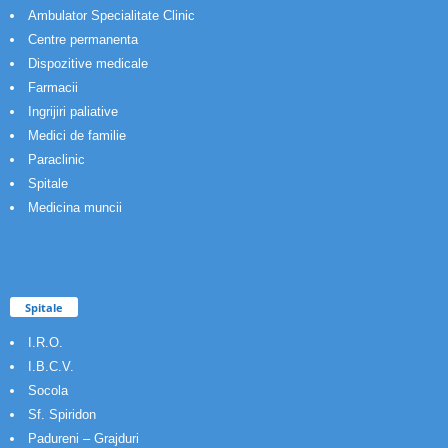
Ambulator Specialitate Clinic
Centre permanenta
Dispozitive medicale
Farmacii
Ingrijiri paliative
Medici de familie
Paraclinic
Spitale
Medicina muncii
Spitale
I.R.O.
I.B.C.V.
Socola
Sf. Spiridon
Padureni – Grajduri