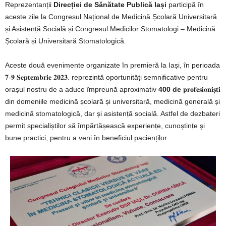
Reprezentanții
Direcției de Sănătate Publică Iași
participă în
aceste zile la Congresul Național de Medicină Școlară Universitară
și Asistență Socială și Congresul Medicilor Stomatologi – Medicină
Școlară și Universitară Stomatologică.
Aceste două evenimente organizate în premieră la Iași, în perioada
𝟕-𝟗 𝐒𝐞𝐩𝐭𝐞𝐦𝐛𝐫𝐢𝐞 𝟐𝟎𝟐𝟑. reprezintă oportunități semnificative pentru
orașul nostru de a aduce împreună aproximativ
400 de
𝐩𝐫𝐨𝐟𝐞𝐬𝐢𝐨𝐧𝐢𝐬̦𝐭𝐢
din domeniile medicină școlară și universitară, medicină generală și
medicină stomatologică, dar și asistență socială. Astfel de dezbateri
permit specialiștilor să împărtășească experiențe, cunoștințe și
bune practici, pentru a veni în beneficiul pacienților.