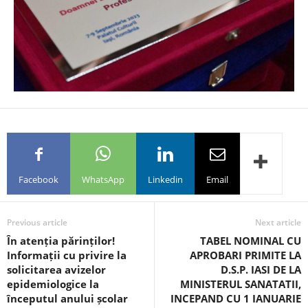
Facebook
WhatsApp
Linkedin
Email
Previous article
Next article
În atenția părinților!
TABEL NOMINAL CU
Informații cu privire la
APROBARI PRIMITE LA
solicitarea avizelor
D.S.P. IASI DE LA
epidemiologice la
MINISTERUL SANATATII,
începutul anului școlar
INCEPAND CU 1 IANUARIE