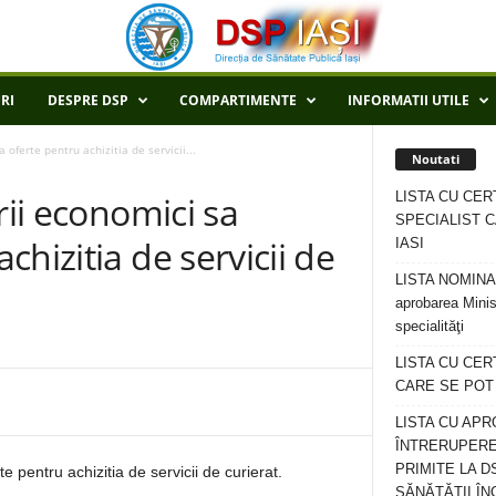
RI
DESPRE DSP
COMPARTIMENTE
INFORMATII UTILE
oferte pentru achizitia de servicii...
Noutati
LISTA CU CER
rii economici sa
SPECIALIST C
hizitia de servicii de
IASI
LISTA NOMINALA
aprobarea Minis
specialităţi
LISTA CU CE
CARE SE POT R
LISTA CU APR
ÎNTRERUPERE
PRIMITE LA D
 pentru achizitia de servicii de curierat.
SĂNĂTĂȚII ÎN