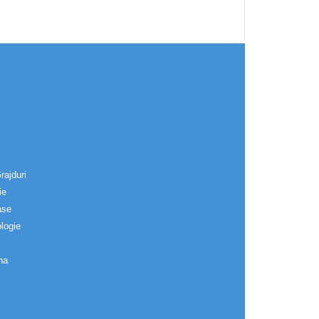
rajduri
ie
ase
logie
na