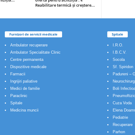
iziția...
oferta pentru achiziția : «
Reabilitare termică și creștere...
Furnizori de servicii medicale
Spitale
Ambulator recuperare
I.R.O.
Ambulator Specialitate Clinic
I.B.C.V.
Centre permanenta
Socola
Dispozitive medicale
Sf. Spiridon
Farmacii
Padureni – G
Ingrijiri paliative
Neurochirurg
Medici de familie
Boli Infectio
Paraclinic
Pneumoftizio
Spitale
Cuza Voda
Medicina muncii
Elena Doam
Pediatrie
Recuperare
Parhon