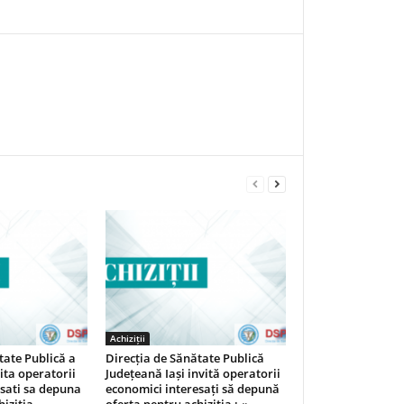
Achiziții
tate Publică a
Direcția de Sănătate Publică
vita operatorii
Județeană Iași invită operatorii
sati sa depuna
economici interesați să depună