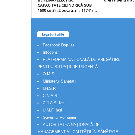
BENZINĂ+ELECTRIC,
oferta pentru ach
CAPACITATE CILINDRICĂ SUB
1600 cm3», 2 bucati, nr. 11741/...
Legaturi utile
Facebook Dsp Iasi
Infocons
PLATFORMA NAȚIONALĂ DE PREGĂTIRE
PENTRU SITUAȚII DE URGENȚĂ
O.M.S
Ministerul Sanatatii
I.N.S.P.
C.N.A.S.
C.J.A.S. Iasi
U.M.F. Iasi
Guvernul Romaniei
AUTORITATEA NAȚIONALĂ DE
MANAGEMENT AL CALITĂȚII ÎN SĂNĂTATE