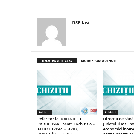
DSP Iasi
RELATED ARTICLES
MORE FROM AUTHOR
Achiziții
Achiziții
Referitor la INVITAȚIE DE
Direcția de Sănă
PARTICIPARE pentru Achiziția «
Județului Iași in
AUTOTURISM HIBRID,
economici intere