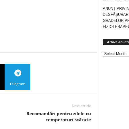
ANUNȚ PRIVI
DESFĂŞURARE
GRADELOR P
FIZIOTERAPEU
Arhiva anuntu
Telegram
Next article
Recomandări pentru zilele cu
temperaturi scăzute