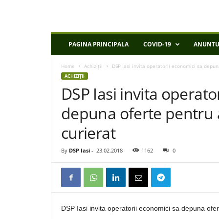
D
PAGINA PRINCIPALA
COVID-19
ANUNTU
S
P
Home
Achiziții
DSP Iasi invita operatorii economici sa depuna 
I
ACHIZIȚII
a
DSP Iasi invita operato
s
i
depuna oferte pentru ac
curierat
By
DSP Iasi
-
23.02.2018
1162
0
DSP Iasi invita operatorii economici sa depuna oferte