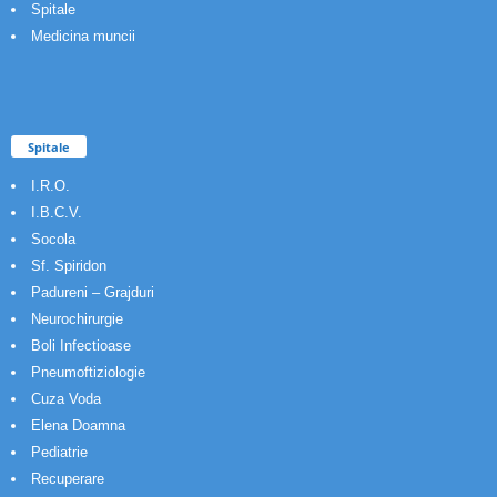
Spitale
Medicina muncii
Spitale
I.R.O.
I.B.C.V.
Socola
Sf. Spiridon
Padureni – Grajduri
Neurochirurgie
Boli Infectioase
Pneumoftiziologie
Cuza Voda
Elena Doamna
Pediatrie
Recuperare