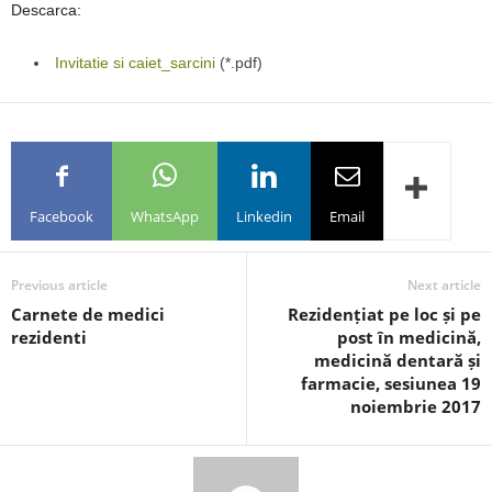
Descarca:
Invitatie si caiet_sarcini
(*.pdf)
Facebook
WhatsApp
Linkedin
Email
Previous article
Next article
Carnete de medici
Rezidențiat pe loc și pe
rezidenti
post în medicină,
medicină dentară și
farmacie, sesiunea 19
noiembrie 2017