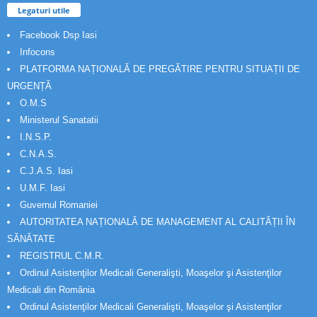
Legaturi utile
Facebook Dsp Iasi
Infocons
PLATFORMA NAȚIONALĂ DE PREGĂTIRE PENTRU SITUAȚII DE
URGENȚĂ
O.M.S
Ministerul Sanatatii
I.N.S.P.
C.N.A.S.
C.J.A.S. Iasi
U.M.F. Iasi
Guvernul Romaniei
AUTORITATEA NAȚIONALĂ DE MANAGEMENT AL CALITĂȚII ÎN
SĂNĂTATE
REGISTRUL C.M.R.
Ordinul Asistenţilor Medicali Generalişti, Moaşelor şi Asistenţilor
Medicali din România
Ordinul Asistenţilor Medicali Generalişti, Moaşelor şi Asistenţilor