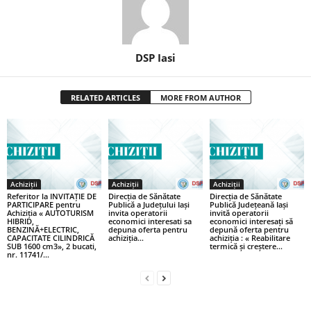
DSP Iasi
RELATED ARTICLES
MORE FROM AUTHOR
Achiziții
Achiziții
Achiziții
Referitor la INVITAȚIE DE
Direcția de Sănătate
Direcția de Sănătate
PARTICIPARE pentru
Publică a Județului Iași
Publică Județeană Iași
Achiziția « AUTOTURISM
invita operatorii
invită operatorii
HIBRID,
economici interesati sa
economici interesați să
BENZINĂ+ELECTRIC,
depuna oferta pentru
depună oferta pentru
CAPACITATE CILINDRICĂ
achiziția...
achiziția : « Reabilitare
SUB 1600 cm3», 2 bucati,
termică și creștere...
nr. 11741/...