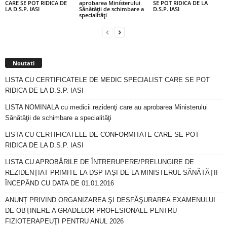
CARE SE POT RIDICA DE
aprobarea Ministerului
SE POT RIDICA DE LA
LA D.S.P. IASI
Sănătăţii de schimbare a
D.S.P. IASI
specialităţi
Noutati
LISTA CU CERTIFICATELE DE MEDIC SPECIALIST CARE SE POT
RIDICA DE LA D.S.P. IASI
LISTA NOMINALA cu medicii rezidenţi care au aprobarea Ministerului
Sănătăţii de schimbare a specialităţi
LISTA CU CERTIFICATELE DE CONFORMITATE CARE SE POT
RIDICA DE LA D.S.P. IASI
LISTA CU APROBĂRILE DE ÎNTRERUPERE/PRELUNGIRE DE
REZIDENȚIAT PRIMITE LA DSP IAȘI DE LA MINISTERUL SĂNĂTĂȚII
ÎNCEPÂND CU DATA DE 01.01.2016
ANUNȚ PRIVIND ORGANIZAREA ŞI DESFĂŞURAREA EXAMENULUI
DE OBŢINERE A GRADELOR PROFESIONALE PENTRU
FIZIOTERAPEUŢI PENTRU ANUL 2026