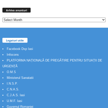
Arhiva
anunturi
Arhiva anunturi
Legaturi utile
Facebook Dsp Iasi
Infocons
PLATFORMA NAȚIONALĂ DE PREGĂTIRE PENTRU SITUAȚII DE
URGENȚĂ
O.M.S
Ministerul Sanatatii
I.N.S.P.
C.N.A.S.
C.J.A.S. Iasi
U.M.F. Iasi
Guvernul Romaniei