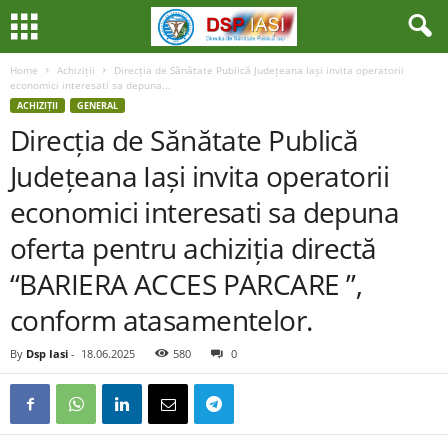
Home
Achiziții
Direcția de Sănătate Publică Județeana Iași invita operatorii
economici interesati sa depuna...
ACHIZIȚII
GENERAL
Direcția de Sănătate Publică
Județeana Iași invita operatorii
economici interesati sa depuna
oferta pentru achiziția directă
“BARIERA ACCES PARCARE ”,
conform atasamentelor.
By
Dsp Iasi
-
18.06.2025
580
0