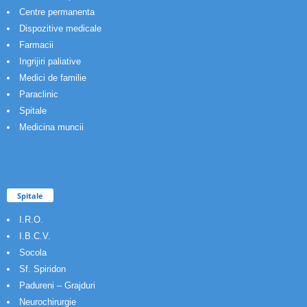
Centre permanenta
Dispozitive medicale
Farmacii
Ingrijiri paliative
Medici de familie
Paraclinic
Spitale
Medicina muncii
Spitale
I.R.O.
I.B.C.V.
Socola
Sf. Spiridon
Padureni – Grajduri
Neurochirurgie