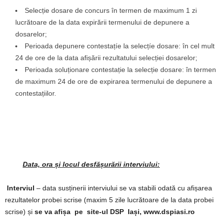
Selecție dosare de concurs în termen de maximum 1 zi
lucrătoare de la data expirării termenului de depunere a
dosarelor;
Perioada depunere contestațíe la selecțíe dosare: în cel mult
24 de ore de la data afișării rezultatului selecției dosarelor;
Perioada soluționare contestație la selecție dosare: în termen
de maximum 24 de ore de expirarea termenului de depunere a
contestațiilor.
Data, ora și locul desfășurării interviului
:
Interviul
– data susținerii interviului se va stabili odată cu afișarea
rezultatelor probei scrise (maxim 5 zile lucrătoare de la data probei
scrise) și
se va afișa pe site-ul DSP Iași, www.dspiasi.ro