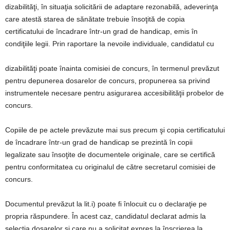
dizabilităţi, în situaţia solicitării de adaptare rezonabilă, adeverinţa
care atestă starea de sănătate trebuie însoţită de copia
certificatului de încadrare într-un grad de handicap, emis în
condiţiile legii. Prin raportare la nevoile individuale, candidatul cu
dizabilităţi poate înainta comisiei de concurs, în termenul prevăzut
pentru depunerea dosarelor de concurs, propunerea sa privind
instrumentele necesare pentru asigurarea accesibilităţii probelor de
concurs.
Copiile de pe actele prevăzute mai sus precum şi copia certificatului
de încadrare într-un grad de handicap se prezintă în copii
legalizate sau însoţite de documentele originale, care se certifică
pentru conformitatea cu originalul de către secretarul comisiei de
concurs.
Documentul prevăzut la lit.i) poate fi înlocuit cu o declaraţie pe
propria răspundere. În acest caz, candidatul declarat admis la
selecţia dosarelor şi care nu a solicitat expres la înscrierea la