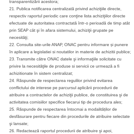
transparentizării acestora;
Publica notificarea centralizată privind achiziţiile directe,
respectiv raportul periodic care conţine lista achiziţiilor directe
efectuate de autoritatea contractată într-o perioadă de timp atât
prin SEAP cât şi în afara sistemului, achiziţii grupate pe
necesităţi;
Consulta site-urile ANAP, ONAC pentru informare și punere
în aplicare a legislatiei si noutatilor in materie de achizitii publice;
Transmite către ONAC datele şi informaţiile solicitate cu
privire la necesităţile de produse si servicii ce urmează a fi
achizitionate în sistem centralizat;
Răspunde de respectarea regulilor privind evitarea
conflictului de interese pe parcursul aplicării procedurii de
atribuire a contractelor de achiziţii publice, de constituirea şi de
activitatea comisiilor specifice fiecarui tip de procedura ales;
Răspunde de respectarea întocmai a modalităților de
desfăsurare pentru fiecare din procedurile de atribuire selectate
şi lansate;
Redactează raportul procedurii de atribuire şi apoi,