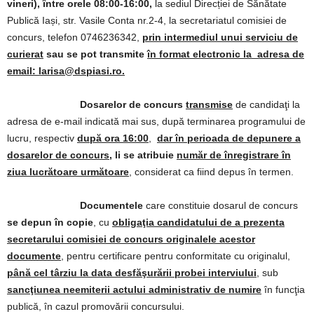
vineri), între orele 08:00-16:00,
la sediul Direcției de Sănătate
Publică Iași, str. Vasile Conta nr.2-4, la secretariatul comisiei de
concurs, telefon 0746236342,
prin intermediul unui serviciu de
curierat
sau se pot transmite
în format electronic la adresa de
email: larisa@dspiasi.ro.
Dosarelor de concurs
transmise
de candidaţi la
adresa de e-mail indicată mai sus, după terminarea programului de
lucru, respectiv
după ora 16:00
,
dar în perioada de depunere a
dosarelor de concurs
, li se atribuie
număr de înregistrare în
ziua lucrătoare următoare
, considerat ca fiind depus în termen.
Documentele
care constituie dosarul de concurs
se depun în copie
, cu
obligaţia candidatului de a prezenta
secretarului comisiei de concurs originalele acestor
documente
,
pentru certificare pentru conformitate cu originalul,
până cel târziu la data desfăşurării probei interviului
, sub
sancţiunea neemiterii actului administrativ de numire
în funcţia
publică, în cazul promovării concursului.