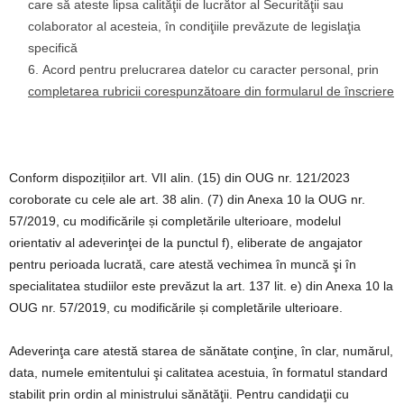
care să ateste lipsa calităţii de lucrător al Securităţii sau
colaborator al acesteia, în condiţiile prevăzute de legislaţia
specifică
Acord pentru prelucrarea datelor cu caracter personal, prin
completarea rubricii corespunzătoare din formularul de înscriere
Conform dispozițiilor art. VII alin. (15) din OUG nr. 121/2023
coroborate cu cele ale art. 38 alin. (7) din Anexa 10 la OUG nr.
57/2019, cu modificările și completările ulterioare, modelul
orientativ al adeverinţei de la punctul f), eliberate de angajator
pentru perioada lucrată, care atestă vechimea în muncă şi în
specialitatea studiilor este prevăzut la art. 137 lit. e) din Anexa 10 la
OUG nr. 57/2019, cu modificările și completările ulterioare.
Adeverinţa care atestă starea de sănătate conţine, în clar, numărul,
data, numele emitentului şi calitatea acestuia, în formatul standard
stabilit prin ordin al ministrului sănătăţii. Pentru candidaţii cu