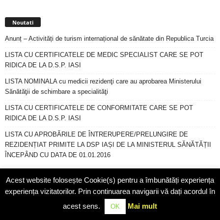
Noutati
Anunț – Activități de turism internațional de sănătate din Republica Turcia
LISTA CU CERTIFICATELE DE MEDIC SPECIALIST CARE SE POT
RIDICA DE LA D.S.P. IASI
LISTA NOMINALA cu medicii rezidenţi care au aprobarea Ministerului
Sănătăţii de schimbare a specialităţi
LISTA CU CERTIFICATELE DE CONFORMITATE CARE SE POT
RIDICA DE LA D.S.P. IASI
LISTA CU APROBĂRILE DE ÎNTRERUPERE/PRELUNGIRE DE
REZIDENȚIAT PRIMITE LA DSP IAȘI DE LA MINISTERUL SĂNĂTĂȚII
ÎNCEPÂND CU DATA DE 01.01.2016
Arhiva
Acest website folosește Cookie(s) pentru a îmbunătăți experiența
anunturi
Arhiva anunturi
experiența vizitatorilor. Prin continuarea navigarii vă dați acordul în
acest sens.
Mai mult
OK