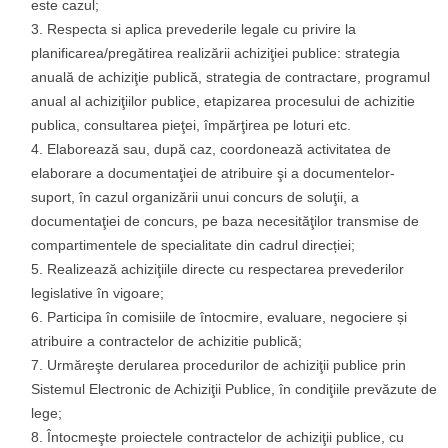
este cazul;
Respecta si aplica prevederile legale cu privire la
planificarea/pregătirea realizării achiziţiei publice: strategia
anuală de achiziţie publică, strategia de contractare, programul
anual al achiziţiilor publice, etapizarea procesului de achizitie
publica, consultarea pieţei, împărţirea pe loturi etc.
Elaborează sau, după caz, coordonează activitatea de
elaborare a documentaţiei de atribuire şi a documentelor-
suport, în cazul organizării unui concurs de soluţii, a
documentaţiei de concurs, pe baza necesităţilor transmise de
compartimentele de specialitate din cadrul direcției;
Realizează achiziţiile directe cu respectarea prevederilor
legislative în vigoare;
Participa în comisiile de întocmire, evaluare, negociere și
atribuire a contractelor de achizitie publică;
Urmăreşte derularea procedurilor de achiziţii publice prin
Sistemul Electronic de Achiziţii Publice, în condiţiile prevăzute de
lege;
Întocmeşte proiectele contractelor de achiziţii publice, cu