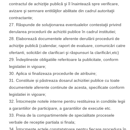
contractul de achiziţie publică şi îl înaintează spre verificare,
avizare şi semnare entităţilor abilitate din cadrul autoritaţii
contractante;
Răspunde de soluţionarea eventualelor contestaţii privind
derularea procedurii de achizitii publice în cadrul institutiei;
Elaborează documentele aferente derulării procedurii de
achiziţie publică (calendar, raport de evaluare, comunicări catre
ofertanti, solicitări de clarificari şi răspunsuri la clarificări,etc)
Îndeplineste obligatiile referitoare la publicitate, conform
legislatiei in vigoare;
Aplica si finalizeaza procedurile de atribuire;
Constituie și păstreaza dosarul achizitiei publice cu toate
documentele aferente continute de acesta, specificate conform
legislatiei in vigoare;
Întocmește notele interne pentru restituirea in conditiile legii
a garantiilor de participare, a garantiilor de executie etc.
Preia de la compartimentele de specialitate procesele
verbale de receptie partiala si finala;
Întocmește actele constatatoare pentru fiecare procedura în