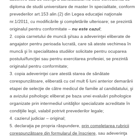
diploma de studii universitare de master în specialitate, conform
prevederilor art.153 alin.(2) din Legea educaţiei naţionale
nr.1/2011, cu modificările şi completările ulterioare; se prezintă
originalul pentru conformitate –
nu este cazul
;
copia carnetului de muncă şi/sau a adeverinţei eliberate de
angajator pentru perioada lucrată, care să ateste vechimea în
muncă şi în specialitatea studiilor solicitate pentru ocuparea
postului/funcţiei sau pentru exercitarea profesiei, se prezintă
originalul pentru conformitate;
copia adeverinţei care atestă starea de sănătate
corespunzătoare, eliberată cu cel mult 6 luni anterior demarării
etapei de selecţie de către medicul de familie al candidatului, şi
a avizului psihologic eliberat pe baza unei evaluări psihologice
organizate prin intermediul unităţilor specializate acreditate în
condiţiile legii, valabil potrivit prevederilor legale;
cazierul judiciar – original;
declaraţia pe propria răspundere,
prin completarea rubricii
corespunzătoare din formularul de înscriere,
sau adeverinţa