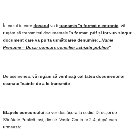
În cazul în care
dosarul
va fi
transmis în format electronic
, vă
rugăm să transmiteți documentele
în format .pdf și într-un singur
document care va purta următoarea denumire
:
,,
Nume
Prenume – Dosar concurs consilier achiziții publice
”
De asemenea,
vă rugăm să verificați calitatea documentelor
scanate înainte de a le transmite
.
Etapele concursului
se vor desfășura la sediul Direcției de
Sănătate Publică Iași, din str. Vasile Conta nr.2-4, după cum
urmează: