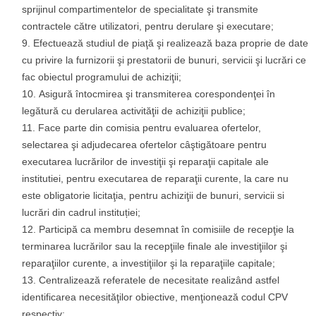
sprijinul compartimentelor de specialitate şi transmite
contractele către utilizatori, pentru derulare şi executare;
Efectuează studiul de piaţă şi realizează baza proprie de date
cu privire la furnizorii şi prestatorii de bunuri, servicii şi lucrări ce
fac obiectul programului de achiziţii;
Asigură întocmirea şi transmiterea corespondenţei în
legătură cu derularea activităţii de achiziţii publice;
Face parte din comisia pentru evaluarea ofertelor,
selectarea şi adjudecarea ofertelor câştigătoare pentru
executarea lucrărilor de investiţii şi reparaţii capitale ale
institutiei, pentru executarea de reparaţii curente, la care nu
este obligatorie licitaţia, pentru achiziţii de bunuri, servicii si
lucrări din cadrul instituției;
Participă ca membru desemnat în comisiile de recepţie la
terminarea lucrărilor sau la recepţiile finale ale investiţiilor şi
reparaţiilor curente, a investiţiilor şi la reparaţiile capitale;
Centralizează referatele de necesitate realizând astfel
identificarea necesităţilor obiective, menţionează codul CPV
respectiv;