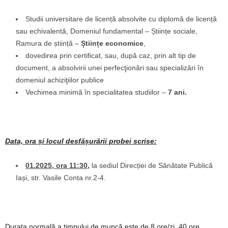
Studii universitare de licență absolvite cu diplomă de licență
sau echivalentă, Domeniul fundamental – Științe sociale,
Ramura de știință –
Științe economice
,
dovedirea prin certificat, sau, după caz, prin alt tip de
document, a absolvirii unei perfecţionări sau specializări în
domeniul achiziţiilor publice
Vechimea minimă în specialitatea studiilor –
7 ani.
Data, ora și locul desf
ășurării probei scrise
:
01.2025, ora 11:30
,
la sediul Direcției de Sănătate Publică
Iași, str. Vasile Conta nr.2-4.
Durata normală a timpului de muncă este de 8 ore/zi, 40 ore