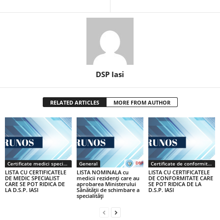
DSP Iasi
RELATED ARTICLES
MORE FROM AUTHOR
Certificate medici specialiști / primari
General
Certificate de conformitate
LISTA CU CERTIFICATELE
LISTA NOMINALA cu
LISTA CU CERTIFICATELE
DE MEDIC SPECIALIST
medicii rezidenţi care au
DE CONFORMITATE CARE
CARE SE POT RIDICA DE
aprobarea Ministerului
SE POT RIDICA DE LA
LA D.S.P. IASI
Sănătăţii de schimbare a
D.S.P. IASI
specialităţi