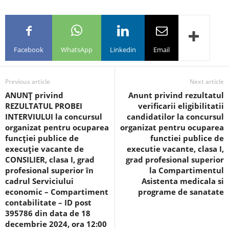
Facebook
WhatsApp
Linkedin
Email
Previous article
Next article
ANUNŢ privind
Anunt privind rezultatul
REZULTATUL PROBEI
verificarii eligibilitatii
INTERVIULUI la concursul
candidatilor la concursul
organizat pentru ocuparea
organizat pentru ocuparea
funcţiei publice de
functiei publice de
execuţie vacante de
executie vacante, clasa I,
CONSILIER, clasa I, grad
grad profesional superior
profesional superior în
la Compartimentul
cadrul Serviciului
Asistenta medicala si
economic – Compartiment
programe de sanatate
contabilitate – ID post
395786 din data de 18
decembrie 2024, ora 12:00