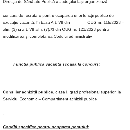
Direcţia de Sănătate Publică a Judeţului Iaşi organizează
concurs de recrutare pentru ocuparea unei funcții publice de
execuție vacantă, în baza Art. VII din OUG nr. 115/2023 –
alin. (3) și art. VII alin. (7)/XI din OUG nr. 121/2023 pentru
modificarea și completarea Codului administrativ
Funcția publică vacantă scoasă la concurs
:
Consilier achiziții publice
, clasa I, grad profesional superior, la
Serviciul Economic – Compartiment achiziții publice
Condiíi specifice pentru ocuparea postului: