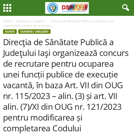
Home
Examene / angajări
Direcţia de Sănătate Publică a Judeţului Iaşi
organizează concurs de recrutare...
RUNOS
EXAMENE / ANGAJĂRI
Direcţia de Sănătate Publică a
Judeţului Iaşi organizează concurs
de recrutare pentru ocuparea
unei funcții publice de execuție
vacantă, în baza Art. VII din OUG
nr. 115/2023 – alin. (3) și art. VII
alin. (7)/XI din OUG nr. 121/2023
pentru modificarea și
completarea Codului