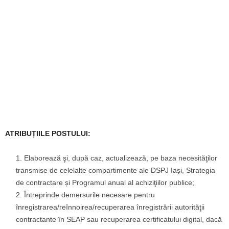
ATRIBUȚIILE POSTULUI:
Elaborează şi, după caz, actualizează, pe baza necesităţilor
transmise de celelalte compartimente ale DSPJ Iași, Strategia
de contractare și Programul anual al achiziţiilor publice;
Întreprinde demersurile necesare pentru
înregistrarea/reînnoirea/recuperarea înregistrării autorităţii
contractante în SEAP sau recuperarea certificatului digital, dacă