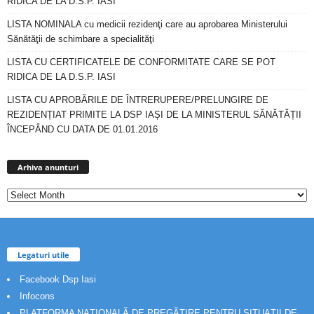
RIDICA DE LA D.S.P. IASI
LISTA NOMINALA cu medicii rezidenţi care au aprobarea Ministerului
Sănătăţii de schimbare a specialităţi
LISTA CU CERTIFICATELE DE CONFORMITATE CARE SE POT
RIDICA DE LA D.S.P. IASI
LISTA CU APROBĂRILE DE ÎNTRERUPERE/PRELUNGIRE DE
REZIDENȚIAT PRIMITE LA DSP IAȘI DE LA MINISTERUL SĂNĂTĂȚII
ÎNCEPÂND CU DATA DE 01.01.2016
Arhiva
anunturi
Arhiva anunturi
Legaturi utile
Facebook Dsp Iasi
Infocons
PLATFORMA NAȚIONALĂ DE PREGĂTIRE PENTRU SITUAȚII DE