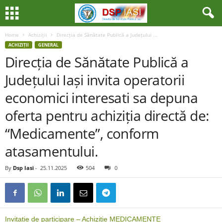
Home
Achiziții
Direcția de Sănătate Publică a Județului ...
ACHIZIȚII
GENERAL
Direcția de Sănătate Publică a
Județului Iași invita operatorii
economici interesati sa depuna
oferta pentru achiziția directă de:
“Medicamente”, conform
atasamentului.
By
Dsp Iasi
-
25.11.2025
504
0
Invitatie de participare – Achizitie MEDICAMENTE