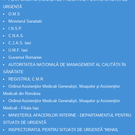
URGENȚĂ
O.M.S
Ministerul Sanatatii
I.N.S.P.
C.N.A.S.
C.J.A.S. Iasi
U.M.F. Iasi
Guvernul Romaniei
AUTORITATEA NAȚIONALĂ DE MANAGEMENT AL CALITĂȚII ÎN
SĂNĂTATE
REGISTRUL C.M.R.
Ordinul Asistenţilor Medicali Generalişti, Moaşelor şi Asistenţilor
Medicali din România
Ordinul Asistenţilor Medicali Generalişti, Moaşelor şi Asistenţilor
Medicali - Filiala Iași
MINISTERUL AFACERILOR INTERNE - DEPARTAMENTUL PENTRU
SITUAȚII DE URGENȚĂ
INSPECTORATUL PENTRU SITUAȚII DE URGENȚĂ “MIHAIL