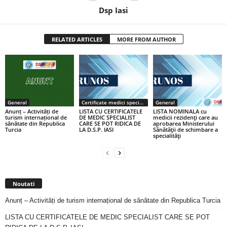
Dsp Iasi
RELATED ARTICLES
MORE FROM AUTHOR
General
Certificate medici specialiști / primari
General
Anunț – Activități de
LISTA CU CERTIFICATELE
LISTA NOMINALA cu
turism internațional de
DE MEDIC SPECIALIST
medicii rezidenţi care au
sănătate din Republica
CARE SE POT RIDICA DE
aprobarea Ministerului
Turcia
LA D.S.P. IASI
Sănătăţii de schimbare a
specialităţi
Noutati
Anunț – Activități de turism internațional de sănătate din Republica Turcia
LISTA CU CERTIFICATELE DE MEDIC SPECIALIST CARE SE POT