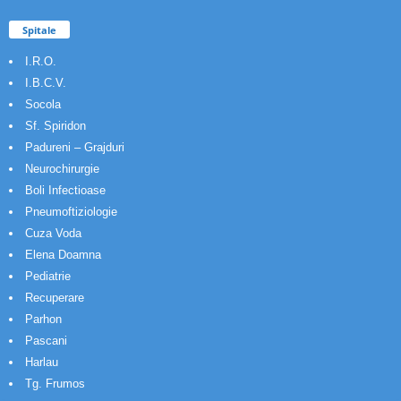
Spitale
I.R.O.
I.B.C.V.
Socola
Sf. Spiridon
Padureni – Grajduri
Neurochirurgie
Boli Infectioase
Pneumoftiziologie
Cuza Voda
Elena Doamna
Pediatrie
Recuperare
Parhon
Pascani
Harlau
Tg. Frumos