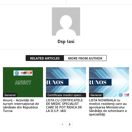
Dsp Iasi
RELATED ARTICLES
MORE FROM AUTHOR
General
Certificate medici specialiști / primari
General
Anunț – Activități de
LISTA CU CERTIFICATELE
LISTA NOMINALA cu
turism internațional de
DE MEDIC SPECIALIST
medicii rezidenţi care au
sănătate din Republica
CARE SE POT RIDICA DE
aprobarea Ministerului
Turcia
LA D.S.P. IASI
Sănătăţii de schimbare a
specialităţi