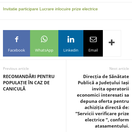
Invitatie participare Lucrare inlocuire prize electrice
Facebook
WhatsApp
Linkedin
Email
Previous article
Next article
RECOMANDĂRI PENTRU
Direcția de Sănătate
POPULAȚIE ÎN CAZ DE
Publică a Județului Iași
CANICULĂ
invita operatorii
economici interesati sa
depuna oferta pentru
achiziția directă de:
“Servicii verificare prize
electrice “, conform
atasamentului.