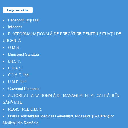
Legaturi utile
Facebook Dsp Iasi
Infocons
PLATFORMA NAȚIONALĂ DE PREGĂTIRE PENTRU SITUAȚII DE
URGENȚĂ
O.M.S
Ministerul Sanatatii
I.N.S.P.
C.N.A.S.
C.J.A.S. Iasi
U.M.F. Iasi
Guvernul Romaniei
AUTORITATEA NAȚIONALĂ DE MANAGEMENT AL CALITĂȚII ÎN
SĂNĂTATE
REGISTRUL C.M.R.
Ordinul Asistenţilor Medicali Generalişti, Moaşelor şi Asistenţilor
Medicali din România