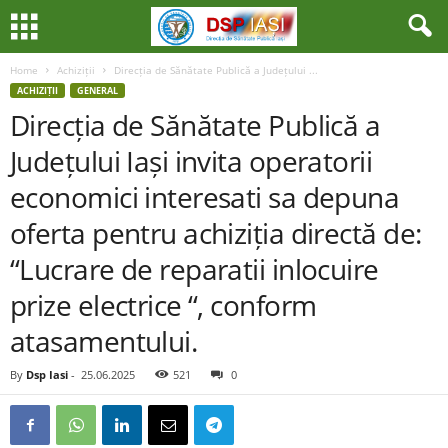
Home
Achiziții
Direcția de Sănătate Publică a Județului ...
ACHIZIȚII
GENERAL
Direcția de Sănătate Publică a
Județului Iași invita operatorii
economici interesati sa depuna
oferta pentru achiziția directă de:
“Lucrare de reparatii inlocuire
prize electrice “, conform
atasamentului.
By
Dsp Iasi
-
25.06.2025
521
0