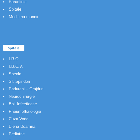
Paraclinic
Spitale
Medicina muncii
Spitale
I.R.O.
I.B.C.V.
Socola
Sf. Spiridon
Padureni – Grajduri
Neurochirurgie
Boli Infectioase
Pneumoftiziologie
Cuza Voda
Elena Doamna
Pediatrie