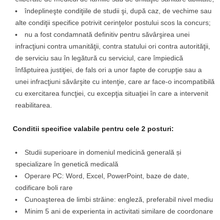
îndeplineşte condiţiile de studii şi, după caz, de vechime sau
alte condiţii specifice potrivit cerinţelor postului scos la concurs;
nu a fost condamnată definitiv pentru săvârşirea unei
infracţiuni contra umanităţii, contra statului ori contra autorităţii,
de serviciu sau în legătură cu serviciul, care împiedică
înfăptuirea justiţiei, de fals ori a unor fapte de corupţie sau a
unei infracţiuni săvârşite cu intenţie, care ar face-o incompatibilă
cu exercitarea funcţiei, cu excepţia situaţiei în care a intervenit
reabilitarea.
Conditii specifice valabile pentru cele 2 posturi:
Studii superioare in domeniul medicină generală și
specializare în genetică medicală
Operare PC: Word, Excel, PowerPoint, baze de date,
codificare boli rare
Cunoaşterea de limbi străine: engleză, preferabil nivel mediu
Minim 5 ani de experienta in activitati similare de coordonare