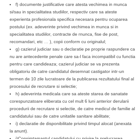
f) documente justificative care atesta vechimea in munca
si/sau in specialitatea studiilor, respectiv care sa ateste
experienta profesionala specifica necesara pentru ocuparea
postului (ex. adeverinte privind vechimea in munca si in
specialitatea studiilor, contracte de rnunca, fise de post,
recomandari, etc … ), copii conform cu originalul;
g) cazierul judiciar sau o declaratie pe proprie raspundere ca
nu are antecedente penale care sa-l faca incompatibil cu functia
pentru care candideaza; cazierul judiciar se va prezenta
obligatoriu de catre candidatul desemnat castigator intr-un
termen de 10 zile lucratoare de la publicarea rezultatului final al
procesului de recrutare si selectie;
h) adeverinta medicala care sa ateste starea de sanatate
corespunzatoare eliberata cu cel mult 6 luni anterior derularii
procedurii de recrutare si selectie, de catre medicul de familie al
candidatului sau de catre unitatile sanitare abilitate;
i) declaratie de disponibilitate privind timpul alocat (anexata
la anunt).
j)Consimtamantul candidatului cu privire la prelucrarea