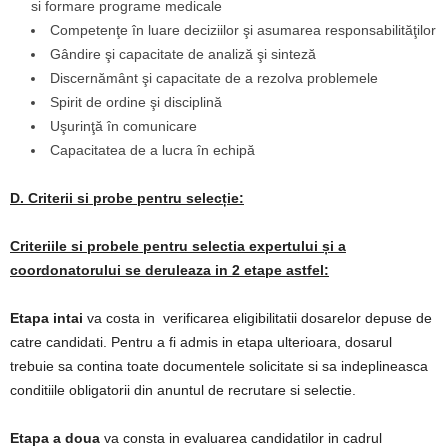
si formare programe medicale
Competenţe în luare deciziilor şi asumarea responsabilităţilor
Gândire şi capacitate de analiză şi sinteză
Discernământ şi capacitate de a rezolva problemele
Spirit de ordine şi disciplină
Uşurinţă în comunicare
Capacitatea de a lucra în echipă
D. Criterii si probe pentru selecție:
Criteriile si probele pentru selectia expertului și a
coordonatorului se deruleaza in 2 etape astfel:
Etapa intai
va costa in verificarea eligibilitatii dosarelor depuse de
catre candidati. Pentru a fi admis in etapa ulterioara, dosarul
trebuie sa contina toate documentele solicitate si sa indeplineasca
conditiile obligatorii din anuntul de recrutare si selectie.
Etapa a doua
va consta in evaluarea candidatilor in cadrul