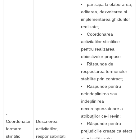
participa la elaborarea,
editarea, dezvoltarea si
implementarea ghidurilor
realizate;
Coordonarea
activitatilor stiintifice
pentru realizarea
obiectivelor propuse
Răspunde de
respectarea termenelor
stabilite prin contract;
Răspunde pentru
neîndeplinirea sau
îndeplinirea
necorespunzatoare a
-
atribuţiilor ce-i revin;
Coordonator
Descrierea
Răspunde pentru
formare
activitatilor,
prejudiciile create ca efect
stiintific
responsabilitati
al activităţii sale;