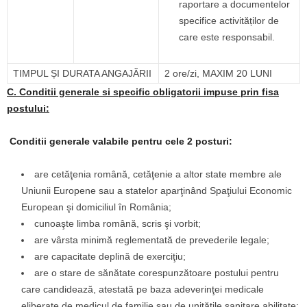
raportare a documentelor
specifice activităților de
care este responsabil.
TIMPUL ȘI DURATA ANGAJĂRII
2 ore/zi, MAXIM 20 LUNI
C. Conditii generale si specific obligatorii impuse prin fisa
postului:
Conditii generale valabile pentru cele 2 posturi:
are cetăţenia română, cetăţenie a altor state membre ale
Uniunii Europene sau a statelor aparţinând Spaţiului Economic
European şi domiciliul în România;
cunoaşte limba română, scris şi vorbit;
are vârsta minimă reglementată de prevederile legale;
are capacitate deplină de exerciţiu;
are o stare de sănătate corespunzătoare postului pentru
care candidează, atestată pe baza adeverinţei medicale
eliberate de medicul de familie sau de unităţile sanitare abilitate;