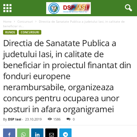
Home
Concursuri
Directia de Sanatate Publica a judetului Iasi, in calitate de
beneficiar in...
RUNOS
CONCURSURI
Directia de Sanatate Publica a
judetului Iasi, in calitate de
beneficiar in proiectul finantat din
fonduri europene
nerambursabile, organizeaza
concurs pentru ocuparea unor
posturi in afara organigramei
By
DSP Iasi
-
23.10.2019
1586
0