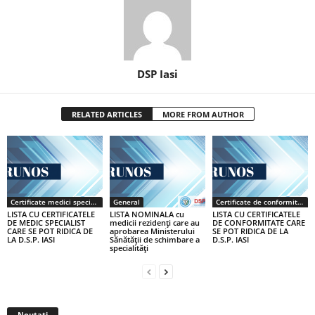
DSP Iasi
RELATED ARTICLES
MORE FROM AUTHOR
Certificate medici specialiști / primari
General
Certificate de conformitate
LISTA CU CERTIFICATELE
LISTA NOMINALA cu
LISTA CU CERTIFICATELE
DE MEDIC SPECIALIST
medicii rezidenţi care au
DE CONFORMITATE CARE
CARE SE POT RIDICA DE
aprobarea Ministerului
SE POT RIDICA DE LA
LA D.S.P. IASI
Sănătăţii de schimbare a
D.S.P. IASI
specialităţi
Noutati