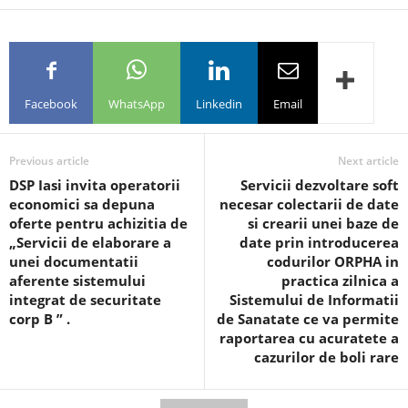
Facebook
WhatsApp
Linkedin
Email
Previous article
Next article
DSP Iasi invita operatorii
Servicii dezvoltare soft
economici sa depuna
necesar colectarii de date
oferte pentru achizitia de
si crearii unei baze de
„Servicii de elaborare a
date prin introducerea
unei documentatii
codurilor ORPHA in
aferente sistemului
practica zilnica a
integrat de securitate
Sistemului de Informatii
corp B ” .
de Sanatate ce va permite
raportarea cu acuratete a
cazurilor de boli rare