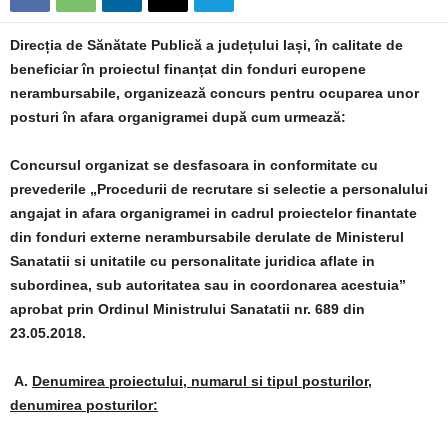
Direcția de Sănătate Publică a județului Iași, în calitate de
beneficiar în proiectul finanțat din fonduri europene
nerambursabile, organizează concurs pentru ocuparea unor
posturi în afara organigramei după cum urmează:
Concursul organizat se desfasoara in conformitate cu
prevederile „Procedurii de recrutare si selectie a personalului
angajat in afara organigramei in cadrul proiectelor finantate
din fonduri externe nerambursabile derulate de Ministerul
Sanatatii si unitatile cu personalitate juridica aflate in
subordinea, sub autoritatea sau in coordonarea acestuia”
aprobat prin Ordinul Ministrului Sanatatii nr. 689 din
23.05.2018.
A.
Denumirea proiectului, numarul si tipul posturilor,
denumirea posturilor: