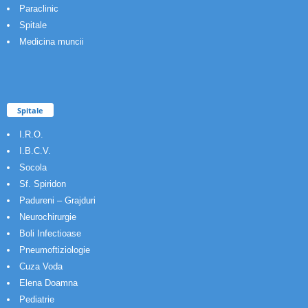
Paraclinic
Spitale
Medicina muncii
Spitale
I.R.O.
I.B.C.V.
Socola
Sf. Spiridon
Padureni – Grajduri
Neurochirurgie
Boli Infectioase
Pneumoftiziologie
Cuza Voda
Elena Doamna
Pediatrie