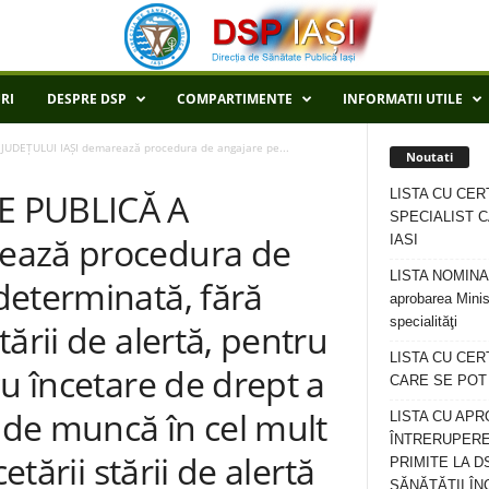
RI
DESPRE DSP
COMPARTIMENTE
INFORMATII UTILE
JUDEȚULUI IAȘI demarează procedura de angajare pe...
Noutati
LISTA CU CER
E PUBLICĂ A
SPECIALIST C
ează procedura de
IASI
LISTA NOMINALA
determinată, fără
aprobarea Minis
specialităţi
ării de alertă, pentru
LISTA CU CE
cu încetare de drept a
CARE SE POT R
l de muncă în cel mult
LISTA CU APR
ÎNTRERUPERE
etării stării de alertă
PRIMITE LA D
SĂNĂTĂȚII ÎN