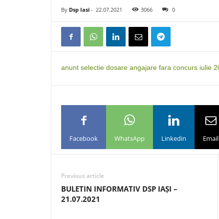
By
Dsp Iasi
-
22.07.2021
3066
0
anunt selectie dosare angajare fara concurs iulie 
Facebook
WhatsApp
Linkedin
Email
Previous article
BULETIN INFORMATIV DSP IAȘI –
21.07.2021