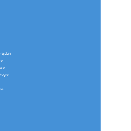
rajduri
ie
ase
logie
na