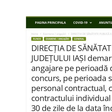
D
PAGINA PRINCIPALA
COVID-19
ANUNTU
S
P
Home
Examene / angajări
DIRECȚIA DE SĂNĂTATE PUBLICĂ A 
I
RUNOS
EXAMENE / ANGAJĂRI
GENERAL
a
DIRECȚIA DE SĂNĂTAT
s
i
JUDEȚULUI IAȘI demar
angajare pe perioadă 
concurs, pe perioada st
personal contractual, 
contractului individua
30 de zile de la data înc