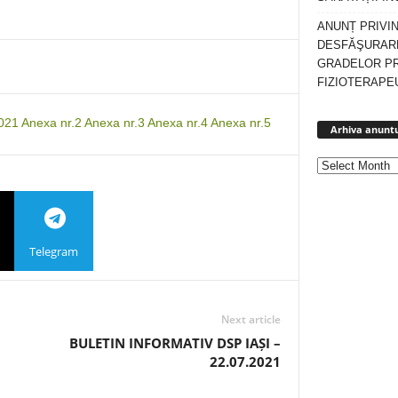
ANUNȚ PRIVI
DESFĂŞURARE
GRADELOR P
FIZIOTERAPEU
2021
Anexa nr.2
Anexa nr.3
Anexa nr.4
Anexa nr.5
Arhiva anuntu
Telegram
Next article
BULETIN INFORMATIV DSP IAȘI –
22.07.2021