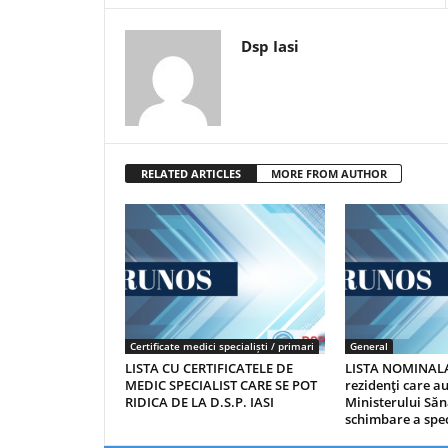
Dsp Iasi
RELATED ARTICLES
MORE FROM AUTHOR
Certificate medici specialiști / primari
General
LISTA CU CERTIFICATELE DE
LISTA NOMINALA
MEDIC SPECIALIST CARE SE POT
rezidenţi care 
RIDICA DE LA D.S.P. IASI
Ministerului Săn
schimbare a spec