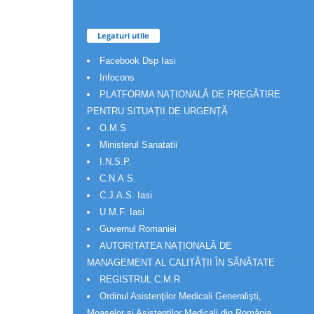
Legaturi utile
Facebook Dsp Iasi
Infocons
PLATFORMA NAȚIONALĂ DE PREGĂTIRE
PENTRU SITUAȚII DE URGENȚĂ
O.M.S
Ministerul Sanatatii
I.N.S.P.
C.N.A.S.
C.J.A.S. Iasi
U.M.F. Iasi
Guvernul Romaniei
AUTORITATEA NAȚIONALĂ DE
MANAGEMENT AL CALITĂȚII ÎN SĂNĂTATE
REGISTRUL C.M.R.
Ordinul Asistenţilor Medicali Generalişti,
Moaşelor şi Asistenţilor Medicali din România