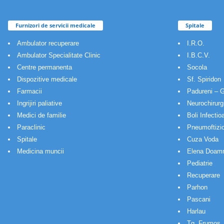
Furnizori de servicii medicale
Spitale
Ambulator recuperare
I.R.O.
Ambulator Specialitate Clinic
I.B.C.V.
Centre permanenta
Socola
Dispozitive medicale
Sf. Spiridon
Farmacii
Padureni – G
Ingrijiri paliative
Neurochirurg
Medici de familie
Boli Infectio
Paraclinic
Pneumoftizio
Spitale
Cuza Voda
Medicina muncii
Elena Doam
Pediatrie
Recuperare
Parhon
Pascani
Harlau
Tg. Frumos