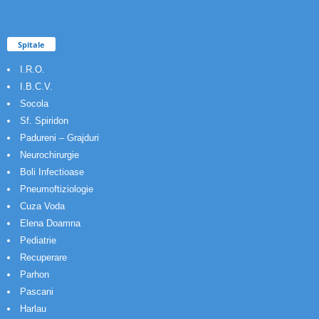
Spitale
I.R.O.
I.B.C.V.
Socola
Sf. Spiridon
Padureni – Grajduri
Neurochirurgie
Boli Infectioase
Pneumoftiziologie
Cuza Voda
Elena Doamna
Pediatrie
Recuperare
Parhon
Pascani
Harlau