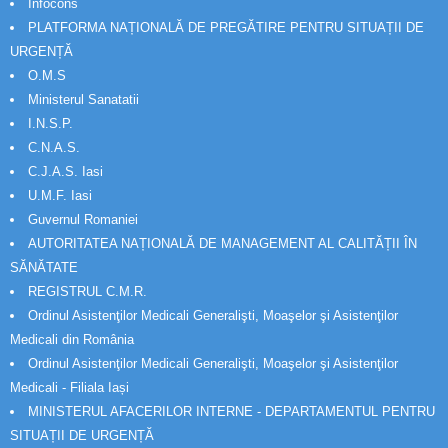
Infocons
PLATFORMA NAȚIONALĂ DE PREGĂTIRE PENTRU SITUAȚII DE
URGENȚĂ
O.M.S
Ministerul Sanatatii
I.N.S.P.
C.N.A.S.
C.J.A.S. Iasi
U.M.F. Iasi
Guvernul Romaniei
AUTORITATEA NAȚIONALĂ DE MANAGEMENT AL CALITĂȚII ÎN
SĂNĂTATE
REGISTRUL C.M.R.
Ordinul Asistenţilor Medicali Generalişti, Moaşelor şi Asistenţilor
Medicali din România
Ordinul Asistenţilor Medicali Generalişti, Moaşelor şi Asistenţilor
Medicali - Filiala Iași
MINISTERUL AFACERILOR INTERNE - DEPARTAMENTUL PENTRU
SITUAȚII DE URGENȚĂ